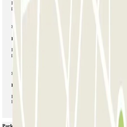
Durante tu estancia podrás entrar y salir una única vez al
parking
Pase multiparking
Durante tu estancia podrás hacer uso de toda la red de
parkings de este operador disponibles en Parclick.
Pase ilimitado
Durante tu estancia podrás entrar y salir del parking todas
las veces que quieras.
Parkings más valorados en Faro