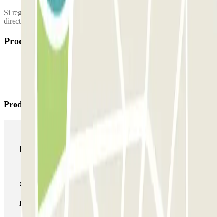
Si regresa una vez finalizada la reserva, deberá abonar la diferencia
directamente al parque, según la tarifa en vigor.
Productos disponibles
Productos de Parclick
Productos de Parclick
Pase básico