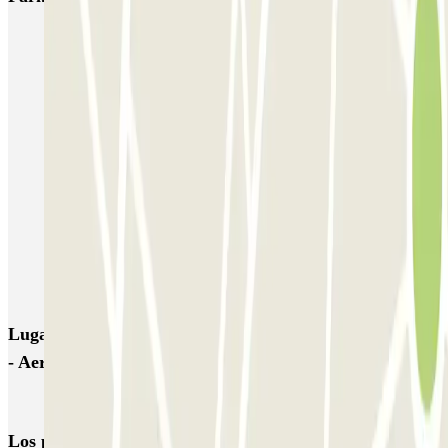
Park & Fly - Aeroporto de Faro
SABA Pontinha
Faro Vehicle Storage - Aeroporto de Faro - P+R descoberto
Park & Siga - P&R - Aeroporto do Faro
Airpark - Valet - Aeroporto Faro - indoor
Airpark - Valet - Aeroporto Faro - descoberto
Redpark - Valet - Aeroporto Faro - descoberto
Skypark - Valet - Aeroporto Faro - descoberto
Lugares y eventos interesantes cerca de Skypark - Valet
- Aeroporto Faro - indoor
Parking Faro-aeropuerto (Portugal) | Reserva al mejor precio
Los parkings
más reservados