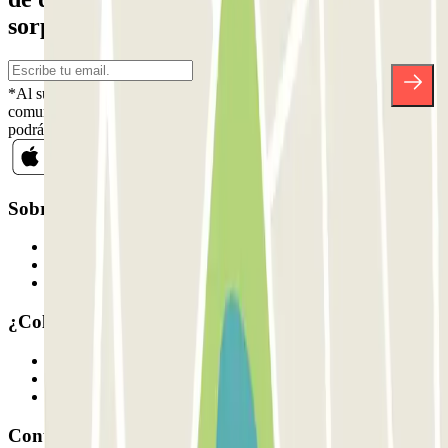
sorpresas.
*Al suscribirte aceptas nuestra Política de Privacidad para recibir
comunicaciones comerciales de Parclick. Sin ningún compromiso,
podrás darte de baja cuando quieras en la misma newsletter.
Sobre Parclick
Quiénes somos
Cómo funciona
Nuestros parkings
¿Colaboramos?
Profesionales
Proveedor de parking
Afiliados
Contacto