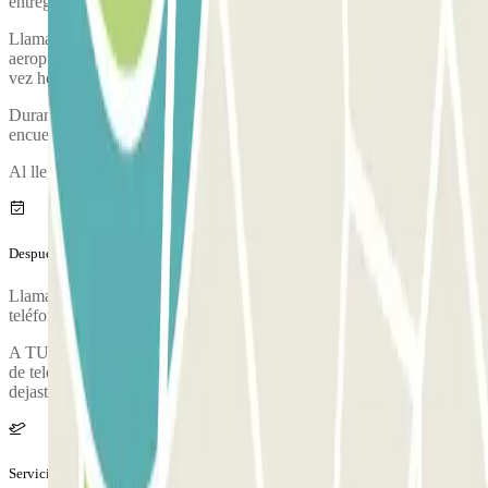
entrega de pasajeros Kiss and Fly.
Llama al parking aproximadamente 10 minutos antes de llegar al
aeropuerto. El número de teléfono del parking se proporcionará una
vez hecha la reserva.
Durante la llamada, una persona te confirmará el punto de
encuentro.
Al llegar, se realizará una inspección de tu vehículo.
Después de tu viaje
Llama al parking para solicitar la entrega del vehículo. El número de
teléfono del parking se proporcionará una vez hecha la reserva.
A TU REGRESO: Tras recoger tu equipaje, llama al mismo número
de teléfono y el te entregarán tu coche en el mismo lugar donde lo
dejaste.
Servicios extra (no incluidos en el precio)