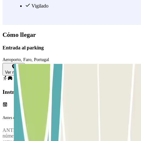
cómodo y rápido. No lo dudes y reserva tu plaza en Skypark–
Vigilado
Aeroporto Faro – indoor.
Ver más
Cómo llegar
Entrada al parking
Aeroporto, Faro, Portugal
Ver mapa
Instrucciones
Antes de tu viaje
ANTES DE LLEGAR: llama 10 minutos antes al parking en el
número indicado en el voucher. El coche se recoge en el punto de