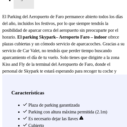
El Parking del Aeropuerto de Faro permanece abierto todos los días
del año, incluidos los festivos, por lo que siempre tendrás la
posibilidad de aparcar cerca del aeropuerto sin preocuparte por el
horario.
El parking Skypark– Aeroporto Faro – indoor
ofrece
plazas cubiertas y un cómodo servicio de aparcacoches. Gracias a su
servicio de Car Valet, no tendrás que perder tiempo buscando
aparcamiento el día de tu vuelo. Solo tienes que dirigirte a la zona
Kiss and Fly de la terminal del Aeropuerto de Faro, donde el
personal de Skypark te estará esperando para recoger tu coche y
llevarlo de forma segura al aparcamiento cubierto cercano. A tu
regreso, tras recoger tu equipaje, simplemente contacta con el
parking y te devolverán el coche en el mismo punto donde lo
Características
dejaste. Ten en cuenta que deberás entregar las llaves al conductor
en el momento de la entrega. Además, el parking cuenta con
Plaza de parking garantizada
vigilancia por cámaras las 24 horas, para que viajes con la
Parking con altura máxima permitida (2.1m)
tranquilidad de haber dejado tu vehículo en un lugar seguro y
Es necesario dejar las llaves
protegido. Aparcar cerca del Aeropuerto de Faro nunca fue tan
Cubierto