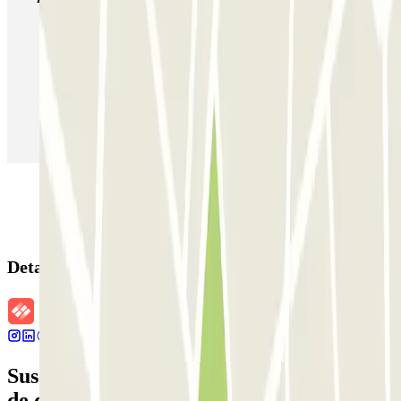
Parking en Madrid
Parking en Barcelona
Parking en Aeropuerto Barcelona
Parking en Aeropuerto Madrid Barajas
Parking en Sants - Estación de Barcelona
Parking en Atocha
Detalles de la reserva
Suscríbete a nuestra newsletter y entérate
de descuentos, sorteos y otras muchas