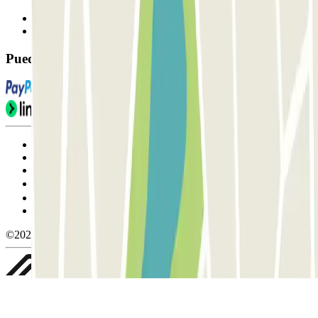
Contáctanos
FAQ
Puedes utilizar estos métodos de pago:
Condiciones de uso y contratación
Condiciones de cancelación
Política de cookies
Gestionar cookies
Política de privacidad
Whistleblowing
©2026 Parclick. All rights reserved