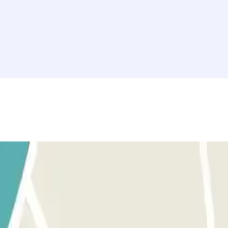
er el pago online recibirás por correo electrónico un justificante de c
iza el mismo teléfono que indicaste en la reserva y haz la llamada de
entro, busca las plazas identificadas para clientes Parclick (nº 10, 11, 