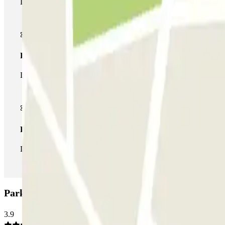
Durante tu estancia podrás entrar y salir una única vez al parking
Pase multiparking
Durante tu estancia podrás hacer uso de toda la red de parkings d
Pase ilimitado
Durante tu estancia podrás entrar y salir del parking todas las ve
Parking HOMELY Zaragoza: Opiniones
3.9