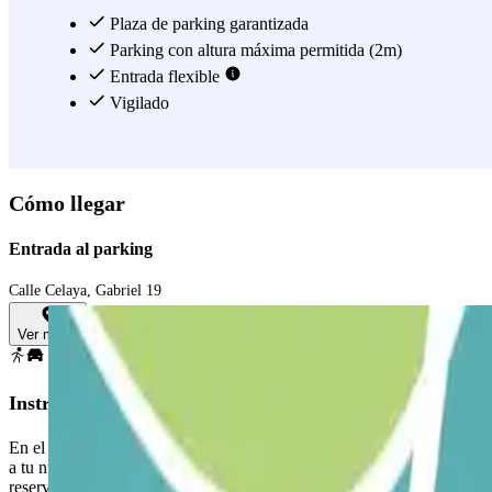
Plaza de parking garantizada
Parking con altura máxima permitida (2m)
Entrada flexible
Vigilado
Cómo llegar
Entrada al parking
Calle Celaya, Gabriel 19
Ver mapa
Instrucciones
En el proceso de compra escoge la fecha en que vas a llegar. Tras hac
a tu número de teléfono móvil. Cuando llegues al aparcamiento, util
reserva. La puerta se abrirá automáticamente para darte paso. Una vez d