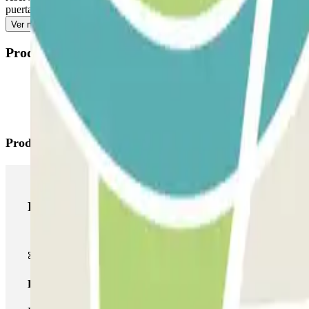
puerta peatonal lateral. Tanto para entrar al aparcamiento a pie o en c
Ver más
Productos disponibles
Productos de Parclick
Productos de Parclick
Pase básico