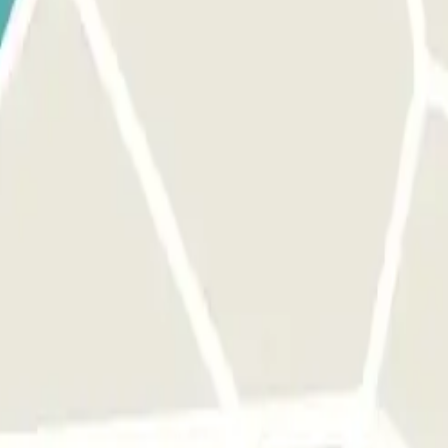
oche como para salir en tu vehículo, deberás llamar al teléfono indicado 