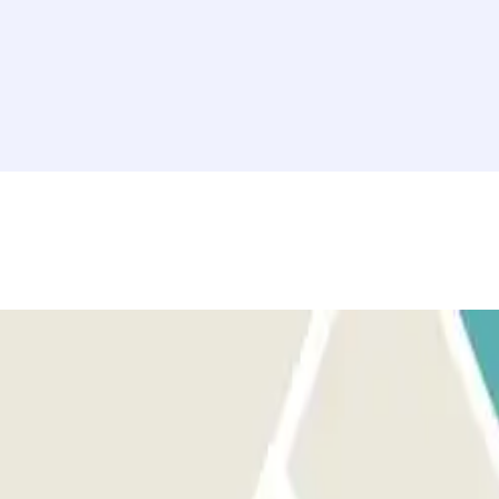
ompra con el código localizador de tu reserva y un SMS de confirmación
sde éste de modo GRATUITO al número que le daremos una vez haga la
12, 13, 14, 15, 16, 17, 18, 19), aparca y sal del aparcamiento por la