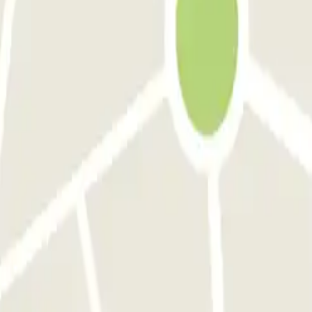
ecio bastante económico.
'accès. Sinon RAS