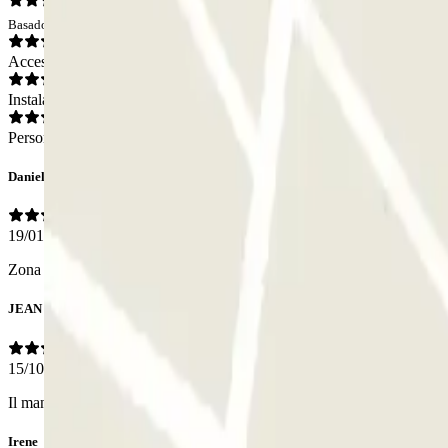
Basado en 10 opiniones
Acceso
Instalaciones
Personal
Daniel
19/01/2026
Zona bastante amplia para aparcar, cerrado con vallas metálicas. Muy c
JEAN FRANCOIS
15/10/2025
Il manque la précision du numéro à l'entrée du portail. Nous avons mis
Irene