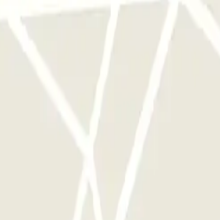
e este operador disponibles en Parclick.
ces que quieras.