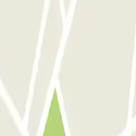
ompetentes a la hora de salir y entrar, sin problemas por la hora. Y pr
 du temps à trouver le portail d'accès. Peut-être prévoir un fléchage d