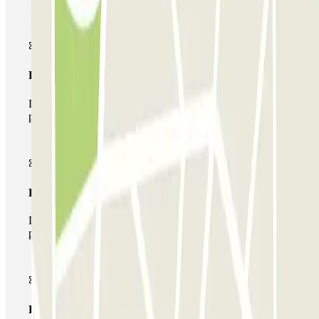
Pase básico
Durante tu estancia podrás entrar y salir una única vez al
parking
Pase multiparking
Durante tu estancia podrás hacer uso de toda la red de
parkings de este operador disponibles en Parclick.
Pase ilimitado