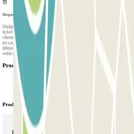
Después de tu viaje
Dirígete a la cabina de control (o cajero automático) para validar el
ticket que cogiste a la entrada.
Ubicación de la cabina de atención al
cliente: en frente de la terminal en la zona de de llegadas.
Solamente
en caso de haber superado el tiempo de tu reserva deberás abonar la
diferencia en el parking. Después, conduce hasta la salida con tu
vehículo y utiliza este ticket para abrir la barrera.
Productos disponibles
Productos de Parclick
Productos de Parclick