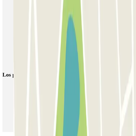
Parkings en el Aeropuerto de Zaragoza (ZAZ)
Parking Estación Delicias Zaragoza (AVE-RENFE) al mejor
precio
Parking Indigo Zaragoza: Hasta el 70% de Descuento
Parking Indigo: Todos los parkings al mejor precio
Parking Plaza España Zaragoza al mejor precio
Parking Plaza de los Sitios (Zaragoza) al mejor precio
Los parkings
más reservados
Parking en Madrid
Parking en Barcelona
Parking en Aeropuerto Barcelona
Parking en Aeropuerto Madrid Barajas
Parking en Sants - Estación de Barcelona
Parking en Atocha