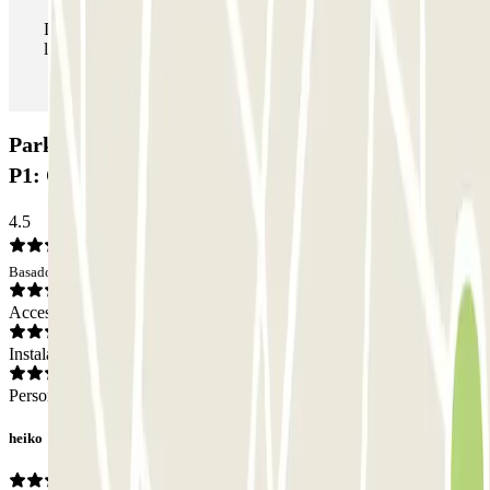
Durante tu estancia podrás entrar y salir del parking todas
las veces que quieras.
Parking AENA Aeropuerto de Zaragoza - General
P1: Opiniones
4.5
Basado en 32 opiniones
Acceso
Instalaciones
Personal
heiko