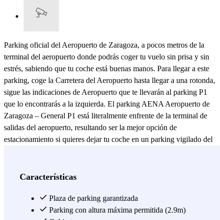
Parking oficial del Aeropuerto de Zaragoza, a pocos metros de la
terminal del aeropuerto donde podrás coger tu vuelo sin prisa y sin
estrés, sabiendo que tu coche está buenas manos. Para llegar a este
parking, coge la Carretera del Aeropuerto hasta llegar a una rotonda,
sigue las indicaciones de Aeropuerto que te llevarán al parking P1
que lo encontrarás a la izquierda. El parking AENA Aeropuerto de
Zaragoza – General P1 está literalmente enfrente de la terminal de
salidas del aeropuerto, resultando ser la mejor opción de
estacionamiento si quieres dejar tu coche en un parking vigilado del
Aeropuerto de Zaragoza. Si tienes prisa y no quieres perder tiempo
buscando un parking en el Aeropuerto de Zaragoza, no te preocupes
más: este parking cubierto está a solo 1 minuto andando de la
Características
terminal, es vigilado y abierto 24 horas. En otras palabras, llegues
cuando llegues, podrás sin problema aparcar en el parking AENA
Plaza de parking garantizada
Aeropuerto de Zaragoza – General P1, con total seguridad. Gracias
Parking con altura máxima permitida (2.9m)