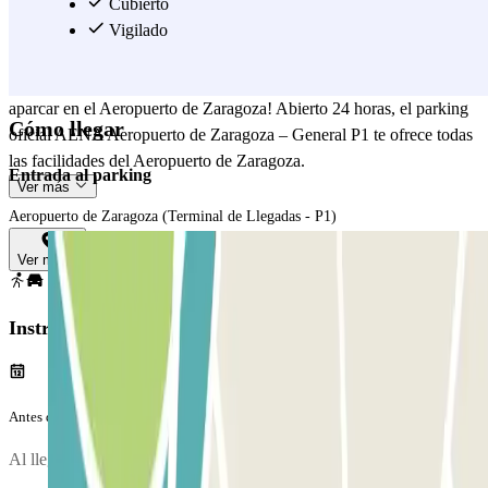
al aparcamiento AENA Aeropuerto de Zaragoza – General P1,
Cubierto
ahorrarás tiempo y dinero: solo tienes que llegar al Aeropuerto de
Vigilado
Zaragoza desde la carretera N-125 (conectada con la autopista A-2)
y dejar tu coche justo delante de la terminal. ¡Nunca ha sido tan fácil
aparcar en el Aeropuerto de Zaragoza! Abierto 24 horas, el parking
Cómo llegar
oficial AENA Aeropuerto de Zaragoza – General P1 te ofrece todas
las facilidades del Aeropuerto de Zaragoza.
Entrada al parking
Ver más
Aeropuerto de Zaragoza (Terminal de Llegadas - P1)
Ver mapa
Instrucciones
Antes de tu viaje
Al llegar al parking, para entrar, entry.method.aena