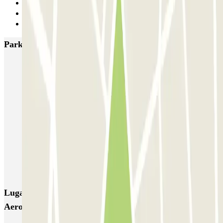
10
11
Siguiente
Parkings más valorados en Zaragoza
IC Eduardo Ibarra
San Clemente
SABA Estación Zaragoza - Delicias
AENA Aeropuerto de Zaragoza - General P1
INDIGO Salamero
INDIGO Hospital Clinico
INDIGO El Carmen
INDIGO Plaza del Pilar - Juzgados
INDIGO Plaza del Pilar - Ayuntamiento
INDIGO Audiorama
Lugares y eventos interesantes cerca de AENA
Aeropuerto de Zaragoza - General P1