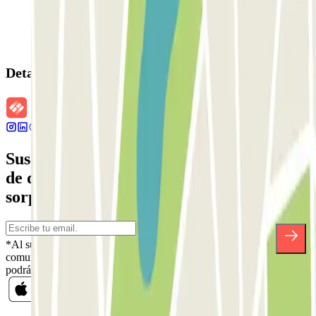
Detalles de la reserva
Suscríbete a nuestra newsletter y entérate
de descuentos, sorteos y otras muchas
sorpresas.
*Al suscribirte aceptas nuestra Política de Privacidad para recibir
comunicaciones comerciales de Parclick. Sin ningún compromiso,
podrás darte de baja cuando quieras en la misma newsletter.