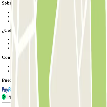
Sobre Parclick
Quiénes somos
Cómo funciona
Nuestros parkings
¿Colaboramos?
Profesionales
Proveedor de parking
Afiliados
Contacto
Contáctanos
FAQ
Puedes utilizar estos métodos de pago: