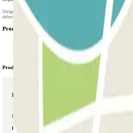
Dirígete a la cabina de control (o cajero automático) para validar el ti
deberás abonar la diferencia en el parking. Después, conduce hasta la sa
Productos disponibles
Productos de Parclick
Productos de Parclick
Pase básico