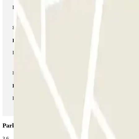
Durante tu estancia podrás entrar y salir una única vez al parking
Pase multiparking
Durante tu estancia podrás hacer uso de toda la red de parkings d
Pase ilimitado
Durante tu estancia podrás entrar y salir del parking todas las ve
Parking AENA Aeropuerto de Vigo - General P1: O
3.6