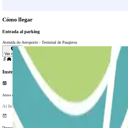
Cómo llegar
Entrada al parking
Avenida do Aeroporto - Terminal de Pasajeros
Ver mapa
Instrucciones
Antes de tu viaje
Al llegar al parking, para entrar, entry.method.aena
Después de tu viaje