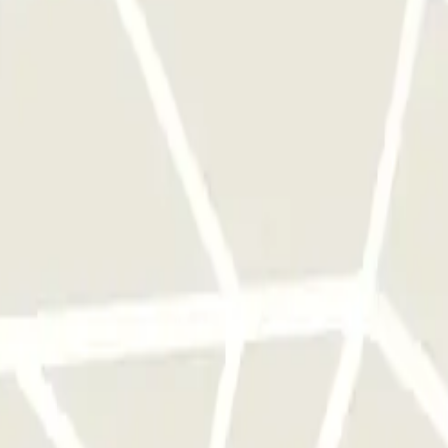
cket que cogiste a la entrada.
Ubicación de la cabina de atención al clien
lida con tu vehículo y utiliza este ticket para abrir la barrera.