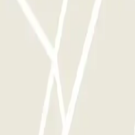
e este operador disponibles en Parclick.
ces que quieras.
piniones