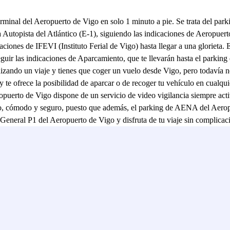
terminal del Aeropuerto de Vigo en solo 1 minuto a pie. Se trata del pa
la Autopista del Atlántico (E-1), siguiendo las indicaciones de Aeropuer
ones de IFEVI (Instituto Ferial de Vigo) hasta llegar a una glorieta. En
eguir las indicaciones de Aparcamiento, que te llevarán hasta el parkin
anizando un viaje y tienes que coger un vuelo desde Vigo, pero todavía
 te ofrece la posibilidad de aparcar o de recoger tu vehículo en cualqu
ropuerto de Vigo dispone de un servicio de video vigilancia siempre acti
ico, cómodo y seguro, puesto que además, el parking de AENA del Aero
General P1 del Aeropuerto de Vigo y disfruta de tu viaje sin complicac