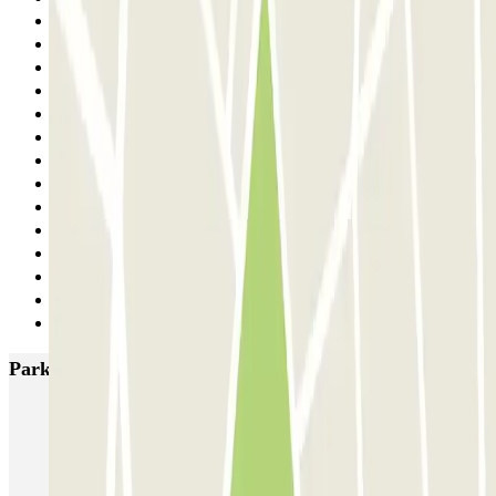
14
15
16
17
18
19
20
21
22
23
24
25
26
Siguiente
Parkings más valorados en Vigo
IC Fernando el Católico
IC Venezuela
El Dorado
Vigo - Estación Vigo Guixar