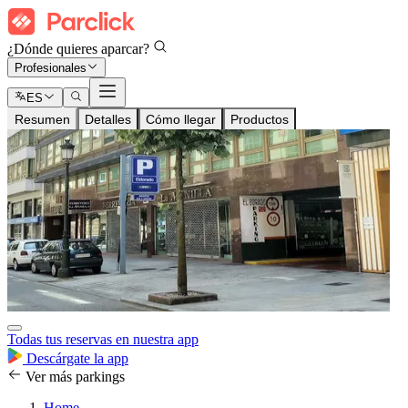
¿Dónde quieres aparcar?
Profesionales
ES
Resumen
Detalles
Cómo llegar
Productos
Todas tus reservas en nuestra app
Descárgate la app
Ver más parkings
Home