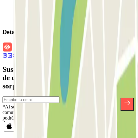
Detalles de la reserva
Suscríbete a nuestra newsletter y entérate
de descuentos, sorteos y otras muchas
sorpresas.
*Al suscribirte aceptas nuestra Política de Privacidad para recibir
comunicaciones comerciales de Parclick. Sin ningún compromiso,
podrás darte de baja cuando quieras en la misma newsletter.