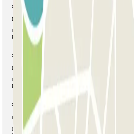
Pase básico
Durante tu estancia podrás entrar y salir una única vez al
parking
Pase multiparking
Durante tu estancia podrás hacer uso de toda la red de
parkings de este operador disponibles en Parclick.
Pase ilimitado
Durante tu estancia podrás entrar y salir del parking todas