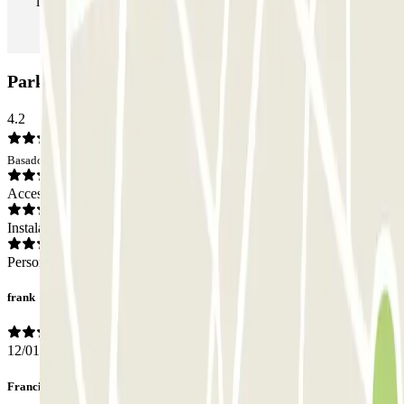
las veces que quieras.
Parking El Dorado: Opiniones
4.2
Basado en 78 opiniones
Acceso
Instalaciones
Personal
frank
12/01/2026
Francisco Javie