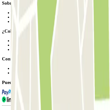
Sobre Parclick
Quiénes somos
Cómo funciona
Nuestros parkings
¿Colaboramos?
Profesionales
Proveedor de parking
Afiliados
Contacto
Contáctanos
FAQ
Puedes utilizar estos métodos de pago: