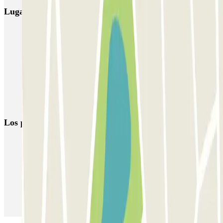
Lugares y eventos interesantes cerca de El Dorado
Parking Urzáiz Vigo-Estación
Parkings cerca de la estación de Vigo Guixar
Parking Puerto de Vigo al mejor precio
Parkings en el Aeropuerto de Vigo (VGO)
Parkings cerca de la Estación de Pontevedra
Los parkings
más reservados
Parking en Madrid
Parking en Barcelona
Parking en Aeropuerto Barcelona
Parking en Aeropuerto Madrid Barajas
Parking en Sants - Estación de Barcelona
Parking en Atocha