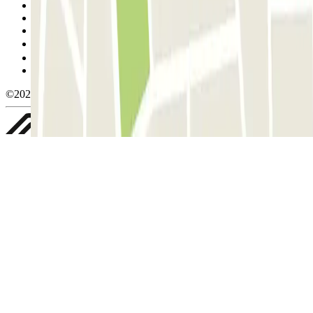
Condiciones de uso y contratación
Condiciones de cancelación
Política de cookies
Gestionar cookies
Política de privacidad
Whistleblowing
©2026 Parclick. All rights reserved