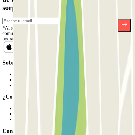
sorpresas.
*Al suscribirte aceptas nuestra Política de Privacidad para recibir
comunicaciones comerciales de Parclick. Sin ningún compromiso,
podrás darte de baja cuando quieras en la misma newsletter.
Sobre Parclick
Quiénes somos
Cómo funciona
Nuestros parkings
¿Colaboramos?
Profesionales
Proveedor de parking
Afiliados
Contacto