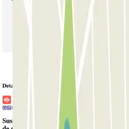
Parking en Madrid
Parking en Barcelona
Parking en Aeropuerto Barcelona
Parking en Aeropuerto Madrid Barajas
Parking en Sants - Estación de Barcelona
Parking en Atocha
Detalles de la reserva
Suscríbete a nuestra newsletter y entérate
de descuentos, sorteos y otras muchas