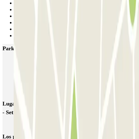
8
9
10
11
12
Siguiente
Parkings más valorados en Turín
Garage Autopalazzo
Autorimessa di Nanni - Crocetta
Italian Parking - Shuttle - Aeroporto di Torino Caselle - Scoperto
Italian Parking - Shuttle - Aeroporto di Torino Caselle - Coperto
Lugares y eventos interesantes cerca de Fiera di Torino
- Settore E - Scoperto
Parking Aeropuerto de Turín | Parclick
Los parkings
más reservados