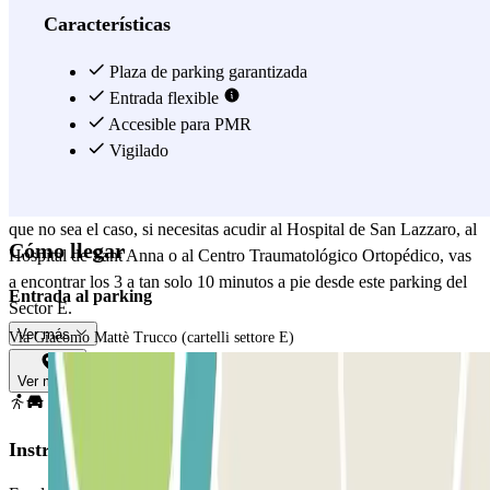
horario de apertura es de 24 horas, así serás libre de llegar o recoger
Características
tu coche en cualquier momento. ¿Conoces el Museo del Automóvil
de Turín y quieres visitarlo? Pues perfecto, ya que se encuentra a
Plaza de parking garantizada
menos de 10 minutos a pie del parking del Sector E. La zona en la
Entrada flexible
que se encuentra este parking está bien comunicada por el transporte
Accesible para PMR
público, pero si quieres llegar al centro de Turín, la manera más
Vigilado
rápida es seguramente el metro. Coge la línea 1 desde la estación de
Lingotto, a pocos metros del parking, ¡y ya está! Aunque esperemos
que no sea el caso, si necesitas acudir al Hospital de San Lazzaro, al
Cómo llegar
Hospital de Sant'Anna o al Centro Traumatológico Ortopédico, vas
a encontrar los 3 a tan solo 10 minutos a pie desde este parking del
Entrada al parking
Sector E.
Ver más
Via Giacomo Mattè Trucco (cartelli settore E)
Ver mapa
Instrucciones