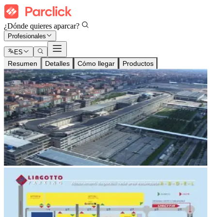
¿Dónde quieres aparcar?
Profesionales
ES
Resumen
Detalles
Cómo llegar
Productos