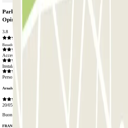
Parking Fiera di Torino - Settore E - Scoperto:
Opiniones
3.8
Basado en 34 opiniones
Acceso
Instalaciones
Personal
Arnaldo
20/05/2026
Buon parcheggio anche per il Salone del libro
FRANCK