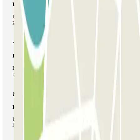
Pase básico
Durante tu estancia podrás entrar y salir una única vez al
parking
Pase multiparking
Durante tu estancia podrás hacer uso de toda la red de
parkings de este operador disponibles en Parclick.
Pase ilimitado
Durante tu estancia podrás entrar y salir del parking todas
las veces que quieras.