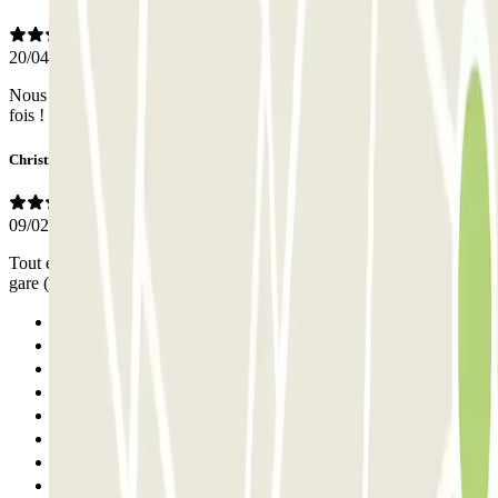
20/04/2026
Nous n'avons jamais trouvé de gardien et avons dû payer une 2ème
fois !
Christian
09/02/2026
Tout était bien expliqué dans le mail. Très rapide pour rejoindre la
gare (donc le centre)
Anterior
1
2
3
4
5
6
7