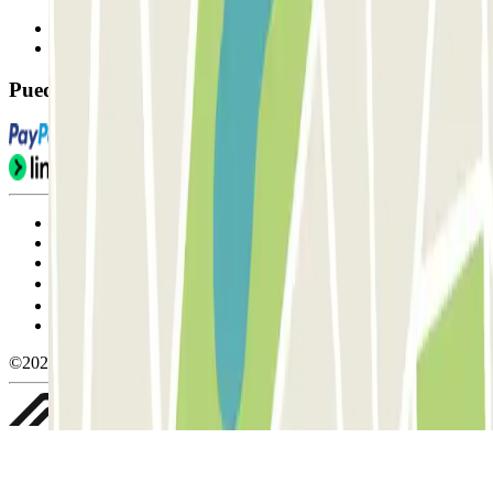
Contáctanos
FAQ
Puedes utilizar estos métodos de pago:
Condiciones de uso y contratación
Condiciones de cancelación
Política de cookies
Gestionar cookies
Política de privacidad
Whistleblowing
©2026 Parclick. All rights reserved