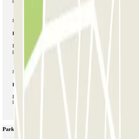
parking
Pase multiparking
Durante tu estancia podrás hacer uso de toda la red de
parkings de este operador disponibles en Parclick.
Pase ilimitado
Durante tu estancia podrás entrar y salir del parking todas
las veces que quieras.
Parkings más valorados en Somma Lombardo