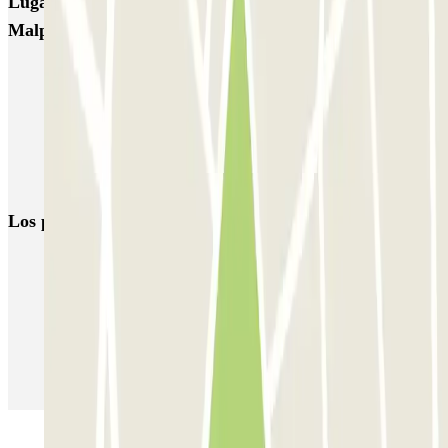
Lugares y eventos interesantes cerca de P3 Express T1
Malpensa - SEA Ufficiale (Scoperto)
Parkings cerca de la Terminal 1 del Aeropuerto de Milán-Malpensa
(MXP)
Parking Malpensa low cost | Parking aeropuerto Milán-Malpensa
Parkings cerca de la Terminal 2 del Aeropuerto de Milán-Malpensa
(MXP)
Los parkings
más reservados
Parking en Madrid
Parking en Barcelona
Parking en Aeropuerto Barcelona
Parking en Aeropuerto Madrid Barajas
Parking en Sants - Estación de Barcelona
Parking en Atocha