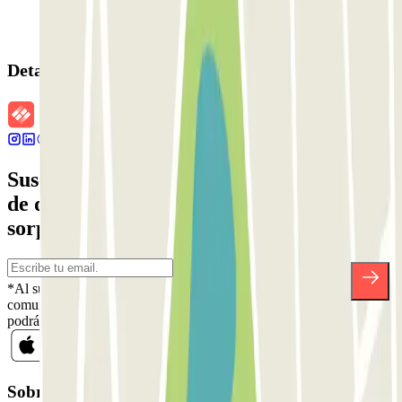
Detalles de la reserva
Suscríbete a nuestra newsletter y entérate
de descuentos, sorteos y otras muchas
sorpresas.
*Al suscribirte aceptas nuestra Política de Privacidad para recibir
comunicaciones comerciales de Parclick. Sin ningún compromiso,
podrás darte de baja cuando quieras en la misma newsletter.
Sobre Parclick