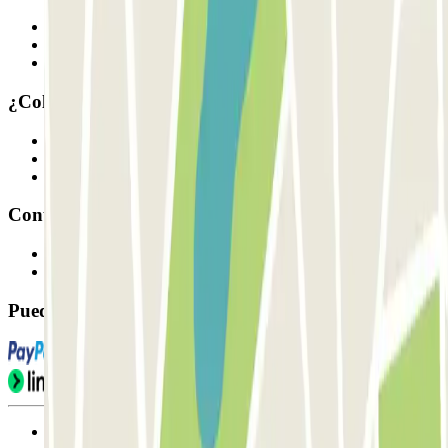
Quiénes somos
Cómo funciona
Nuestros parkings
¿Colaboramos?
Profesionales
Proveedor de parking
Afiliados
Contacto
Contáctanos
FAQ
Puedes utilizar estos métodos de pago:
Condiciones de uso y contratación