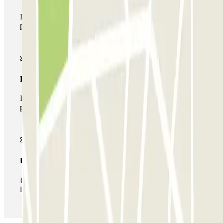
Durante tu estancia podrás entrar y salir una única vez al
parking
Pase multiparking
Durante tu estancia podrás hacer uso de toda la red de
parkings de este operador disponibles en Parclick.
Pase ilimitado
Durante tu estancia podrás entrar y salir del parking todas
las veces que quieras.