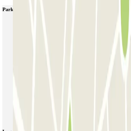
Parkings más valorados en Somma Lombardo
MxPark Malpensa - Shuttle - Scoperto
Green Parking Malpensa - Shuttle - Scoperto
Green Parking Malpensa - Shuttle - Coperto
Green Parking Malpensa - Car Valet - Scoperto
Green Parking Malpensa - Car Valet - Coperto
P3 Express T1 Malpensa - SEA Ufficiale (Scoperto)
P5 Easy T2 Malpensa - SEA Ufficiale (Scoperto)
P6 Smart T2 Malpensa - SEA Ufficiale (Scoperto)
P6 Smart T2 Malpensa - SEA Ufficiale (Coperto)