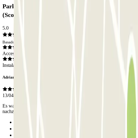
Parking P3 Express T1 Malpensa - SEA Ufficiale
(Scoperto): Opiniones
5.0
Basado en 1 opiniones
Acceso
Instalaciones
Adrian
13/04/2026
Es wahr super ich hab mich 1 stunde verspätet musste nichts
nachzahlen.
Anterior
1
Siguiente