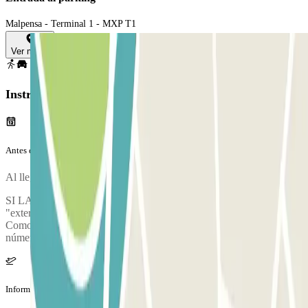
Malpensa - Terminal 1 - MXP T1
Ver mapa
Instrucciones
Antes de tu viaje
Al llegar al parking, para entrar, entry.method.barcode
SI LA BARRERA NO SE ABRE: Llama al interfono e indica el
"external booking ID" indicado en tu voucher de confirmación.
Como alternativa, puedes contactar con un operador llamando a los
números +39 02 7486 5621 - +39 02 7486 5622.
Información adicional