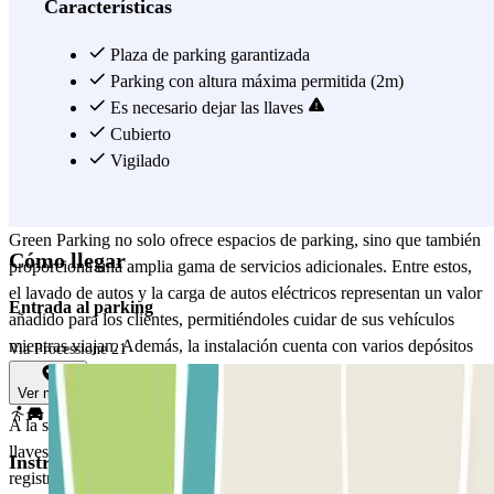
satisfacen las diversas necesidades de los viajeros. Además, la
Características
instalación de parking también admite vehículos de GLP, ampliando
aún más la gama de vehículos que pueden usar sus servicios.
Plaza de parking garantizada
A la llegada, los clientes son recibidos en un área de aceptación
Parking con altura máxima permitida (2m)
cubierta. El proceso de aceptación rápido ahorra tiempo valioso, con
Es necesario dejar las llaves
un autobús lanzadera gratuito disponible inmediatamente o dentro de
Cubierto
los 10 minutos para el traslado al aeropuerto. Este servicio de
Vigilado
cortesía en autobús lanzadera gratuito garantiza una conexión fácil y
rápida al aeropuerto de Malpensa.
Green Parking no solo ofrece espacios de parking, sino que también
Cómo llegar
proporciona una amplia gama de servicios adicionales. Entre estos,
el lavado de autos y la carga de autos eléctricos representan un valor
Entrada al parking
añadido para los clientes, permitiéndoles cuidar de sus vehículos
mientras viajan. Además, la instalación cuenta con varios depósitos
Via Processione 21
para autos adyacentes a la sede principal, ofreciendo opciones
Ver mapa
adicionales de parking y aumentando la capacidad.
A la salida, el registro es simple y rápido: después de entregar las
llaves, un miembro del personal de Green Parking se encargará de
Instrucciones
registrar la salida, completando el servicio con profesionalismo y