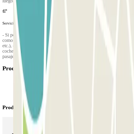
luego otra vez 1 según las instrucciones telefónicas).
Servicios extra (no incluidos en el precio)
- Si posees un vehículo diferente de un coche (p. ej. furgonetas
como VW Caravelle, Mercedes Vito, Opel Vivaro, autocaravanas,
etc.), deberás pagar un recargo del 30% en el parking. - Para los
coches con más de 5 plazas, se aplicará un suplemento de 5 € por
pasajero a partir del sexto.
Productos disponibles
Productos de Parclick