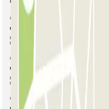
Productos de Parclick
Pase básico
Durante tu estancia podrás entrar y salir una única vez al
parking
Pase multiparking
Durante tu estancia podrás hacer uso de toda la red de
parkings de este operador disponibles en Parclick.
Pase ilimitado