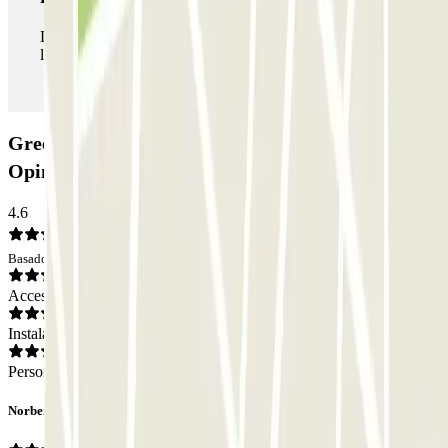
Durante tu estancia podrás entrar y salir del parking todas
las veces que quieras.
Green Parking Malpensa - Shuttle - Coperto:
Opiniones
4.6
Basado en 13 opiniones
Acceso
Instalaciones
Personal
Norbert