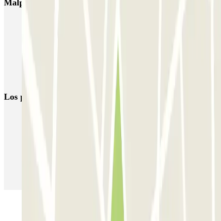
Malpensa - Shuttle - Coperto
Parkings cerca de la Terminal 2 del Aeropuerto de Milán-Malpensa
(MXP)
Parkings cerca de la Terminal 1 del Aeropuerto de Milán-Malpensa
(MXP)
Parking Malpensa low cost | Parking aeropuerto Milán-Malpensa
Los parkings
más reservados
Parking en Madrid
Parking en Barcelona
Parking en Aeropuerto Barcelona
Parking en Aeropuerto Madrid Barajas
Parking en Sants - Estación de Barcelona
Parking en Atocha