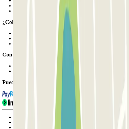
Quiénes somos
Cómo funciona
Nuestros parkings
¿Colaboramos?
Profesionales
Proveedor de parking
Afiliados
Contacto
Contáctanos
FAQ
Puedes utilizar estos métodos de pago:
Condiciones de uso y contratación
Condiciones de cancelación
Política de cookies