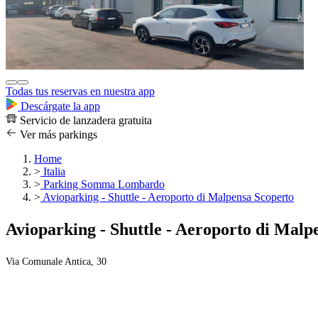
Todas tus reservas en nuestra app
Descárgate la app
Servicio de lanzadera gratuita
Ver más parkings
Home
>
Italia
>
Parking Somma Lombardo
>
Avioparking - Shuttle - Aeroporto di Malpensa Scoperto
Avioparking - Shuttle - Aeroporto di Malp
Via Comunale Antica, 30