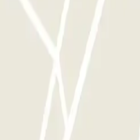
ces que quieras.
tle - Scoperto
Green Parking Malpensa - Shuttle - Coperto
Green Parking Mal
ensa - SEA Ufficiale (Scoperto)
P6 Smart T2 Malpensa - SEA Ufficiale (Sco
huttle - Aeroporto di Malpensa Scoperto
MXP)
MXP)