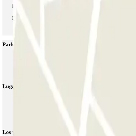
Pase ilimitado
Durante tu estancia podrás entrar y salir del parking todas las ve
Parkings más valorados en Somma Lombardo
MxPark Malpensa - Shuttle - Scoperto
Green Parking Malpensa - Shut
P3 Express T1 Malpensa - SEA Ufficiale (Scoperto)
P5 Easy T2 Malp
Lugares y eventos interesantes cerca de Avioparking - S
Parkings cerca de la Terminal 2 del Aeropuerto de Milán-Malpensa (
Parkings cerca de la Terminal 1 del Aeropuerto de Milán-Malpensa (
Parking Malpensa low cost | Parking aeropuerto Milán-Malpensa
Los parkings
más reservados