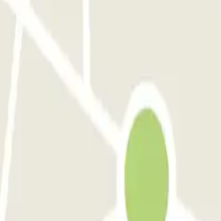
pensa - Car Valet - Scoperto
Green Parking Malpensa - Car Valet - Coperto
perto)
P6 Smart T2 Malpensa - SEA Ufficiale (Coperto)