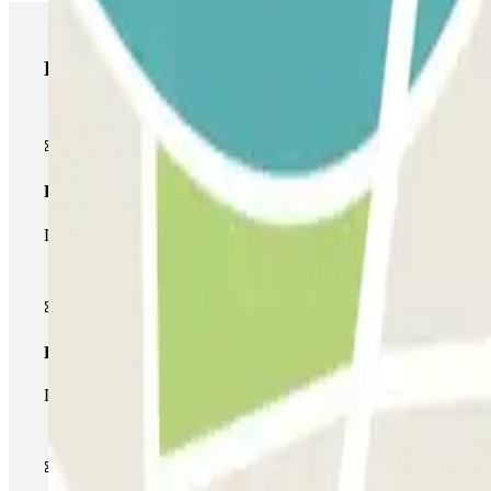
Productos de Parclick
Pase básico
Durante tu estancia podrás entrar y salir una única vez al parking
Pase multiparking
Durante tu estancia podrás hacer uso de toda la red de parkings d