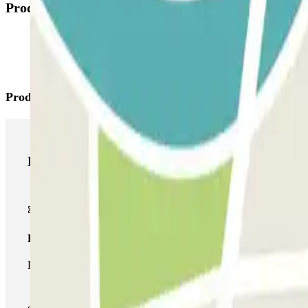
Productos disponibles
Productos de Parclick
Productos de Parclick
Pase básico
Durante tu estancia podrás entrar y salir una única vez al parking