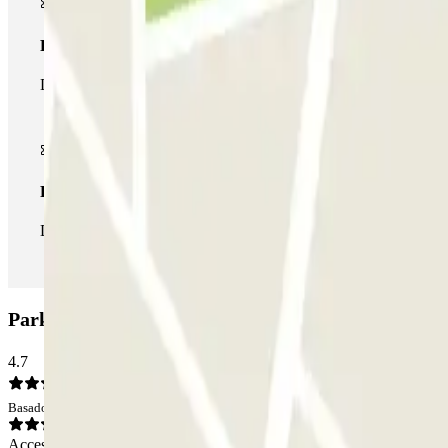
Pase multiparking
Durante tu estancia podrás hacer uso de toda la red de parkings d
Pase ilimitado
Durante tu estancia podrás entrar y salir del parking todas las ve
Parking COPARK Plaza Roja: Opiniones
4.7
Basado en 19 opiniones
Acceso