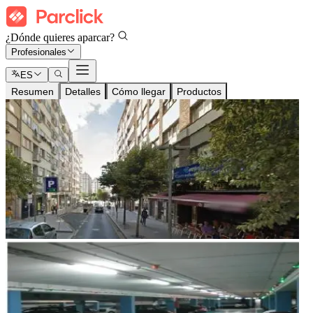
¿Dónde quieres aparcar?
Profesionales
ES
Resumen
Detalles
Cómo llegar
Productos