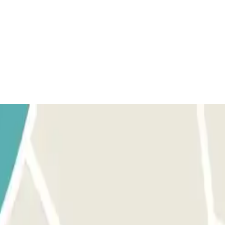
ente a la barrera. El lector de matrículas reconocerá tu vehículo 
E ABRE: llama al interfono 24h indicando tu número de matrícula. PAR
sin necesidad de pulsar ningún botón. SI TU PASE PERMITE ENTRAD
: ve al cajero automático e indica tu número de matrícula para abonar el 