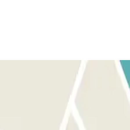
y la barrera se abrirá automáticamente sin necesidad de pulsar
A SALIR: Detente frente a la barrera. El lector de matrículas
AS Y SALIDAS ILIMITADAS: Sigue el mismo procedimiento indicado
exceso con tarjeta de crédito. El exceso se calculará a precio de tarifa