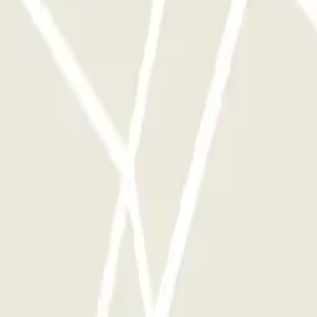
e este operador disponibles en Parclick.
ces que quieras.