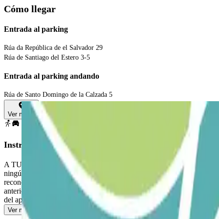
Cómo llegar
Entrada al parking
Rúa da República de el Salvador 29
Rúa de Santiago del Estero 3-5
Entrada al parking andando
Rúa de Santo Domingo de la Calzada 5
Ver mapa
Instrucciones
A TU LLEGADA: Accede al parking PARA ABRIR LA BARRERA: Detente fr
ningún botón. Aparca en cualquier plaza libre. SI LA BARRERA NO S
reconocerá tu vehículo y la barrera se abrirá automáticamente 
anteriormente para entrar y salir. Si has excedido el tiempo de estancia
del aparcamiento.
Ver más