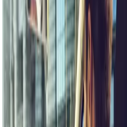
Salida
Selecciona una fecha
Fechas
Introduce tus fechas
Mostrar aparcamientos
Mostrar aparcamientos
Mejores ofertas
Más de 3 millones de clientes
Reserva con flexibilidad de fechas
Home
>
España
>
Parking San Lorenzo de El Escorial
Dónde aparcar en San Lorenzo de El
Escorial
Parclick es el nuevo sistema para aparcar tu coche al mejor precio.
En las
574 ciudades de Parclick
podrás reservar una plaza de
aparcamiento antes de comenzar tu viaje en el parking que mejor se
adapte a tus necesidades, cerca del centro y de los principales puntos
de interés de la ciudad, o al lado de las estaciones y aeropuertos. Ya
no tendrás que preocuparte por dónde dejar tu coche durante tus
viajes, ¡Parclick tiene la mejor solución para ti! ¡De esta forma