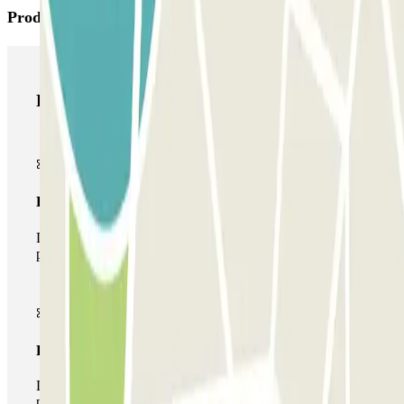
Productos de Parclick
Productos de Parclick
Pase básico
Durante tu estancia podrás entrar y salir una única vez al
parking
Pase multiparking
Durante tu estancia podrás hacer uso de toda la red de
parkings de este operador disponibles en Parclick.