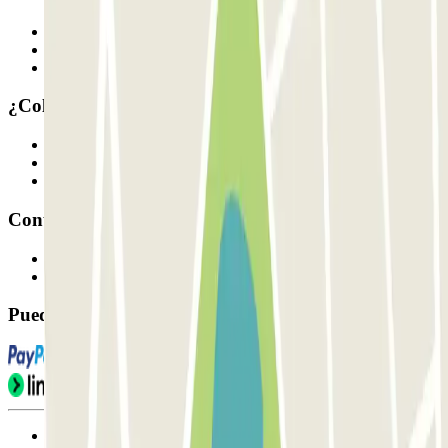
Quiénes somos
Cómo funciona
Nuestros parkings
¿Colaboramos?
Profesionales
Proveedor de parking
Afiliados
Contacto
Contáctanos
FAQ
Puedes utilizar estos métodos de pago:
Condiciones de uso y contratación