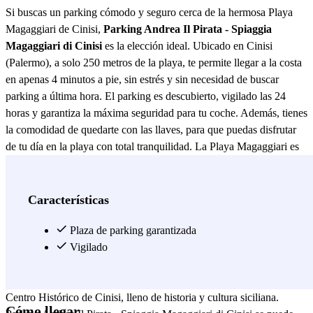
Si buscas un parking cómodo y seguro cerca de la hermosa Playa
Magaggiari de Cinisi,
Parking Andrea Il Pirata - Spiaggia
Magaggiari di Cinisi
es la elección ideal. Ubicado en Cinisi
(Palermo), a solo 250 metros de la playa, te permite llegar a la costa
en apenas 4 minutos a pie, sin estrés y sin necesidad de buscar
parking a última hora. El parking es descubierto, vigilado las 24
horas y garantiza la máxima seguridad para tu coche. Además, tienes
la comodidad de quedarte con las llaves, para que puedas disfrutar
de tu día en la playa con total tranquilidad. La Playa Magaggiari es
una de las más bonitas de la zona, con arena dorada y aguas
cristalinas, perfecta para un día de relax, deportes acuáticos o un
paseo por el paseo marítimo. A pocos pasos del aparcamiento
Características
encontrarás restaurantes, bares y chiringuitos, ideales para degustar
especialidades sicilianas como pescado fresco, panelle o una
Plaza de parking garantizada
crujiente arancina. Cinisi también es un punto estratégico para
Vigilado
explorar la costa de Palermo. A poca distancia puedes visitar
Terrasini, famosa por sus acantilados e impresionantes calas, o el
Centro Histórico de Cinisi, lleno de historia y cultura siciliana.
Cómo llegar