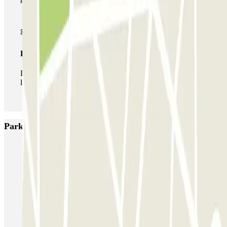
Pase ilimitado
Durante tu estancia podrás entrar y salir del parking todas
las veces que quieras.
Parkings más valorados en Palermo
Via Antonio Veneziano - Castello della Zisa
Orange Parking - Airport Shuttle - Aeroporto di Palermo
Via Agrigento - Villa Trabia
Piazza Principe di Camporeale
Via Mario Rapisardi - Stazione Notarbartolo
Garage Garzilli