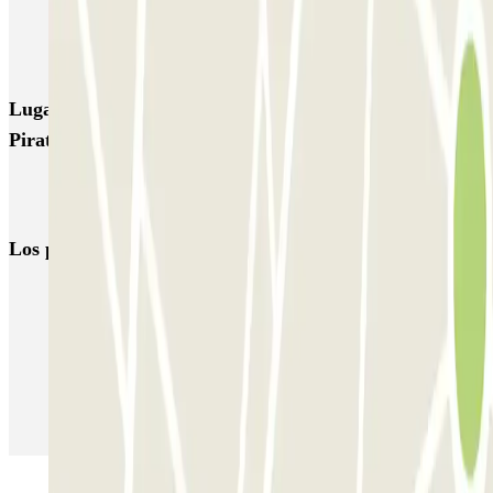
Garage Roma
Garage Restivo
Garage Gravina
Orange Airport Parking - Car Valet - Aeroporto di Palermo
Lugares y eventos interesantes cerca de Andrea Il
Pirata - Spiaggia Magaggiari di Cinisi
Parkings en el Aeropuerto de Palermo - Punta Raisi - Falcone e
Borsellino (PMO)
Los parkings
más reservados
Parking en Madrid
Parking en Barcelona
Parking en Aeropuerto Barcelona
Parking en Aeropuerto Madrid Barajas
Parking en Sants - Estación de Barcelona
Parking en Atocha