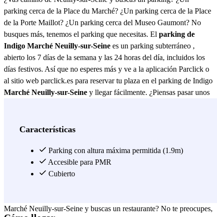
parking cerca de la Place du Marché? ¿Un parking cerca de la Place
de la Porte Maillot? ¿Un parking cerca del Museo Gaumont? No
busques más, tenemos el parking que necesitas. El
parking de
Indigo Marché Neuilly-sur-Seine
es un parking subterráneo ,
abierto los 7 días de la semana y las 24 horas del día, incluidos los
días festivos. Así que no esperes más y ve a la aplicación Parclick o
al sitio web parclick.es para reservar tu plaza en el parking de Indigo
Marché Neuilly-sur-Seine
y llegar fácilmente. ¿Piensas pasar unos
días en Neuilly-sur-Seine y buscar un hotel cerca del parking de
Indigo Marché Neuilly-sur-Seine? La zona que rodea el parking de
Indigo Marché Neuilly-sur-Seine está llena de hoteles de todo tipo,
Características
como el hotel Le Jardin de Neuilly (5 rue Paul Déroulède), el hotel
Maillot (46 rue de Sablonville), el hotel Neuilly Park (23 rue
Parking con altura máxima permitida (1.9m)
Madeleine Michelis) y el hotel Du Roule (37 avenue du Roule). Si
Accesible para PMR
deseas algo un poco más inusual, el parking de Indigo Marché
Cubierto
Neuilly-sur-Seine te dará acceso al hotel La Cabane en l'air (27 rue
de Chartres). ¿Acabas de aparcar tu coche en el parking de Indigo
Marché Neuilly-sur-Seine y buscas un restaurante? No te preocupes,