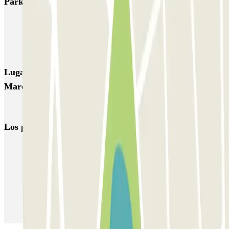
Parkings más valorados en Neuilly-sur-Seine
INDIGO Inkermann
INDIGO Madrid
INDIGO Marché
INDIGO Neuilly Sur Seine Parmentier
INDIGO Saint Jean Baptiste
Lugares y eventos interesantes cerca de INDIGO
Marché
Aparcar cerca de la Porte Dauphine
Los parkings
más reservados
Parking en Madrid
Parking en Barcelona
Parking en Aeropuerto Barcelona
Parking en Aeropuerto Madrid Barajas
Parking en Sants - Estación de Barcelona
Parking en Atocha