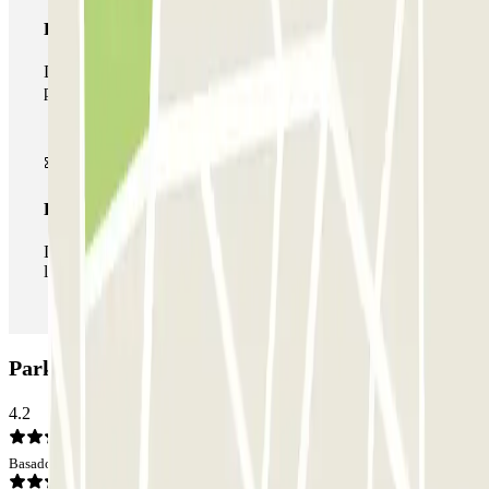
Pase multiparking
Durante tu estancia podrás hacer uso de toda la red de
parkings de este operador disponibles en Parclick.
Pase ilimitado
Durante tu estancia podrás entrar y salir del parking todas
las veces que quieras.
Parking INDIGO Marché: Opiniones
4.2
Basado en 45 opiniones