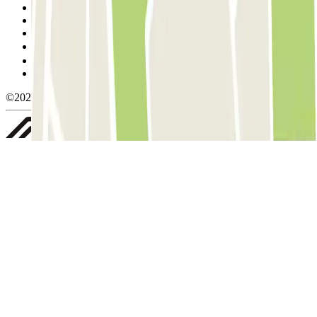
Condiciones de uso y contratación
Condiciones de cancelación
Política de cookies
Gestionar cookies
Política de privacidad
Whistleblowing
©2026 Parclick. All rights reserved