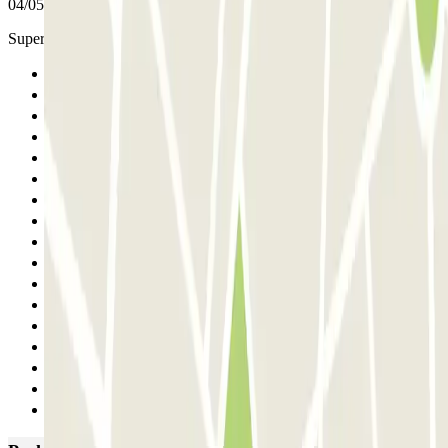
04/05/2026
Super emplacement proche du palais des congrès
Anterior
1
2
3
4
5
6
7
8
9
10
11
12
13
14
15
Siguiente