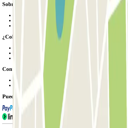
Sobre Parclick
Quiénes somos
Cómo funciona
Nuestros parkings
¿Colaboramos?
Profesionales
Proveedor de parking
Afiliados
Contacto
Contáctanos
FAQ
Puedes utilizar estos métodos de pago: