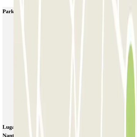
Parkings más valorados en Nantes
NG Park - Aéroport Nantes
Blue Valet - Aéroport de Nantes Atlantique (NTE) - En extérieur
Aéronautique - Aéroport Nantes - Extérieur
Aéronautique - Aéroport Nantes - Couvert
Ouest Parking - Aéroport Nantes Atlantique
Souillarderie - Bottière Zenpark
Seven Urban Suites - H Arena Zenpark
Cherche-Midi - Ile de Nantes Zenpark
Lugares y eventos interesantes cerca de Leloup -
Nantes Centre Zenpark