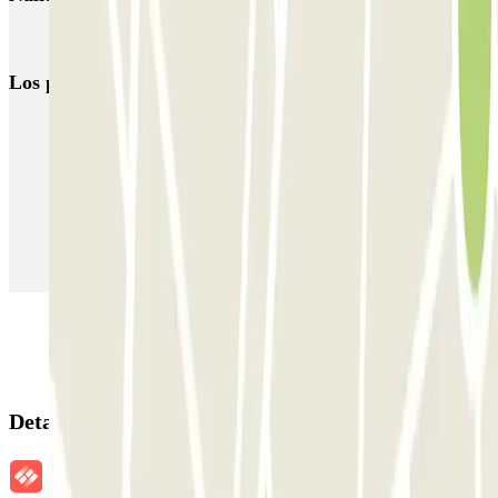
Parkings en el Aeropuerto de Nantes Atlantique (NTE)
Los parkings
más reservados
Parking en Madrid
Parking en Barcelona
Parking en Aeropuerto Barcelona
Parking en Aeropuerto Madrid Barajas
Parking en Sants - Estación de Barcelona
Parking en Atocha
Detalles de la reserva