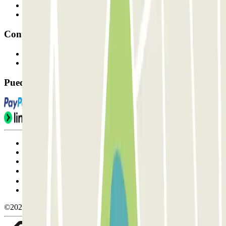
Proveedor de parking
Afiliados
Contacto
Contáctanos
FAQ
Puedes utilizar estos métodos de pago:
Condiciones de uso y contratación
Condiciones de cancelación
Política de cookies
Gestionar cookies
Política de privacidad
Whistleblowing
©2026 Parclick. All rights reserved