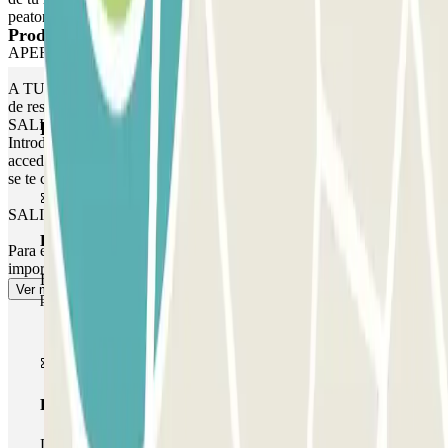
peatonal, consulta nuestro apartado de "Información importante".
Productos de Parclick
APERTURA POR DIGICODE
A TU LLEGADA: Introduce el código que aparece en tu voucher
de reserva. Introduce el código seguido de # en el teclado. AL
SALIR: Introduce el código que aparece en tu voucher de reserva.
Productos de Parclick
Introduce el código seguido de # en el teclado. MARGEN: Puedes
acceder al aparcamiento hasta 30 minutos antes de tu reserva, pero
se te cobrará por este tiempo extra.
SALIDA PEATONAL
Pase básico
Para el acceso peatonal, consulta nuestro apartado de "Información
importante".
Durante tu estancia podrás entrar y salir una única vez al
Ver más
parking
Pase multiparking
Durante tu estancia podrás hacer uso de toda la red de