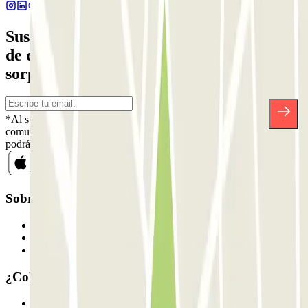
Suscríbete a nuestra newsletter y entérate
de descuentos, sorteos y otras muchas
sorpresas.
*Al suscribirte aceptas nuestra Política de Privacidad para recibir
comunicaciones comerciales de Parclick. Sin ningún compromiso,
podrás darte de baja cuando quieras en la misma newsletter.
Sobre Parclick
Quiénes somos
Cómo funciona
Nuestros parkings
¿Colaboramos?
Profesionales