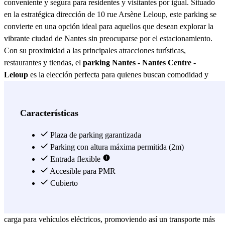
conveniente y segura para residentes y visitantes por igual. Situado
en la estratégica dirección de 10 rue Arsène Leloup, este parking se
convierte en una opción ideal para aquellos que desean explorar la
vibrante ciudad de Nantes sin preocuparse por el estacionamiento.
Con su proximidad a las principales atracciones turísticas,
restaurantes y tiendas, el
parking Nantes - Nantes Centre -
Leloup
es la elección perfecta para quienes buscan comodidad y
accesibilidad. El
parking Nantes - Nantes Centre - Leloup
se
destaca por sus modernas instalaciones y su compromiso con la
seguridad. Equipado con un sistema de vigilancia las 24 horas, los 7
Características
días de la semana, los usuarios pueden estar tranquilos sabiendo que
sus vehículos están protegidos. Además, el acceso al parking es
Plaza de parking garantizada
sencillo y rápido, gracias a su ubicación central y a las claras
Parking con altura máxima permitida (2m)
señalizaciones que guían a los conductores directamente a la
Entrada flexible
entrada. Este parking también ofrece amplios espacios de
Accesible para PMR
estacionamiento, lo que facilita el aparcamiento incluso en horas
Cubierto
punta. Para aquellos que valoran la sostenibilidad, el
parking
Nantes - Nantes Centre - Leloup
también ofrece estaciones de
carga para vehículos eléctricos, promoviendo así un transporte más