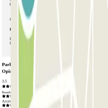
parkings de este operador disponibles en Parclick.
Pase ilimitado
Durante tu estancia podrás entrar y salir del parking todas
las veces que quieras.
Parking Leloup - Nantes Centre Zenpark:
Opiniones
3.5
Basado en 2 opiniones
Acceso