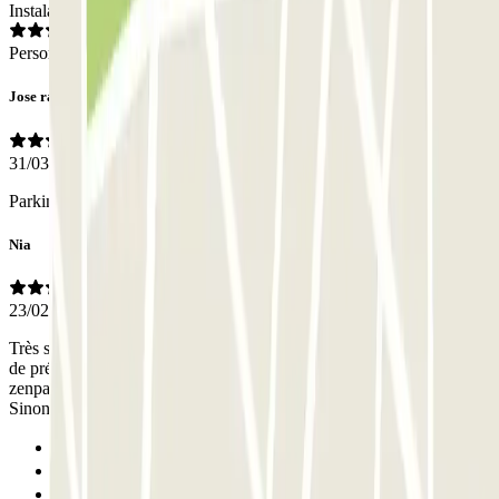
Instalaciones
Personal
Jose ramon
31/03/2025
Parking céntrico para la ciudad de Nantes
Nia
23/02/2025
Très satisfait de ma réservation. Je n’ai croisé personne. Il serait bien
de préciser que le sous sol est accessible pour tous les réservations
zenpark car nous avions des doutes où nous pouvons nous garer.
Sinon tout était parfait.
Anterior
1
Siguiente