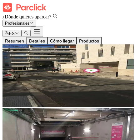
¿Dónde quieres aparcar?
Profesionales
ES
Resumen
Detalles
Cómo llegar
Productos