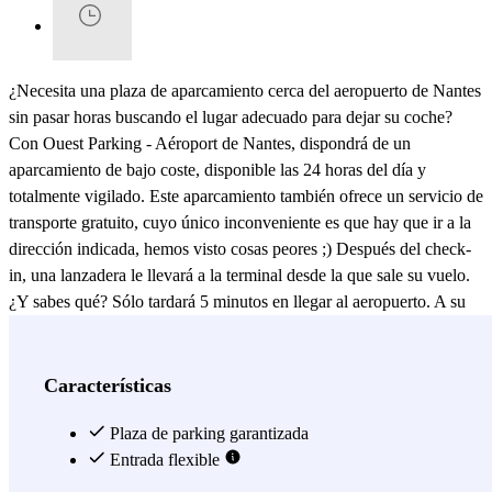
¿Necesita una plaza de aparcamiento cerca del aeropuerto de Nantes
sin pasar horas buscando el lugar adecuado para dejar su coche?
Con Ouest Parking - Aéroport de Nantes, dispondrá de un
aparcamiento de bajo coste, disponible las 24 horas del día y
totalmente vigilado. Este aparcamiento también ofrece un servicio de
transporte gratuito, cuyo único inconveniente es que hay que ir a la
dirección indicada, hemos visto cosas peores ;) Después del check-
in, una lanzadera le llevará a la terminal desde la que sale su vuelo.
¿Y sabes qué? Sólo tardará 5 minutos en llegar al aeropuerto. A su
regreso, tendrá que llamar al aparcamiento para que el autobús le
recoja en la puerta de su terminal y le lleve de vuelta al
aparcamiento. Con Ouest Parking- Aéroport de Nantes, podrá
Características
aparcar cerca del aeropuerto de Nantes y ahorrar tiempo de
aparcamiento. Disfrute de su vuelo ;)
Plaza de parking garantizada
Entrada flexible
Ver más