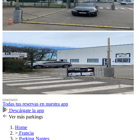
Todas tus reservas en nuestra app
Descárgate la app
Ver más parkings
Home
>
Francia
>
Parking Nantes