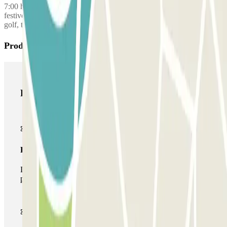
7:00 horas (1 cargo extra por reserva) 10€ por llegada o salida en día
festivo 5€ por equipaje voluminoso (maleta muy grande, bolsa de
golf, tabla de surf, esquí...)
Productos de Parclick
Productos de Parclick
Pase básico
Durante tu estancia podrás entrar y salir una única vez al
parking