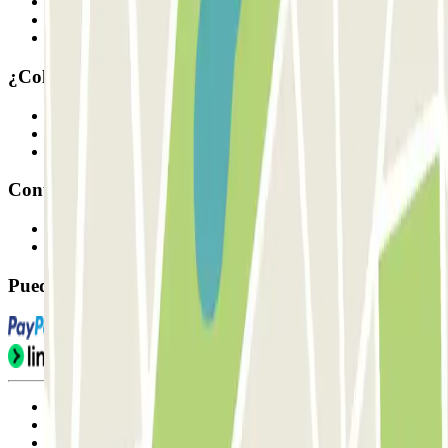
Quiénes somos
Cómo funciona
Nuestros parkings
¿Colaboramos?
Profesionales
Proveedor de parking
Afiliados
Contacto
Contáctanos
FAQ
Puedes utilizar estos métodos de pago:
Condiciones de uso y contratación
Condiciones de cancelación
Política de cookies