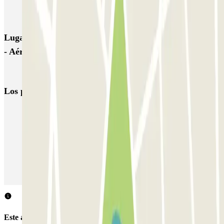
Cherche-Midi - Ile de Nantes Zenpark
Lugares y eventos interesantes cerca de Ouest Parking
- Aéroport Nantes Atlantique
Parkings en el Aeropuerto de Nantes Atlantique (NTE)
Los parkings
más reservados
Parking en Madrid
Parking en Barcelona
Parking en Aeropuerto Barcelona
Parking en Aeropuerto Madrid Barajas
Parking en Sants - Estación de Barcelona
Parking en Atocha
Este aparcamiento no acepta reservas a través de Parclick.