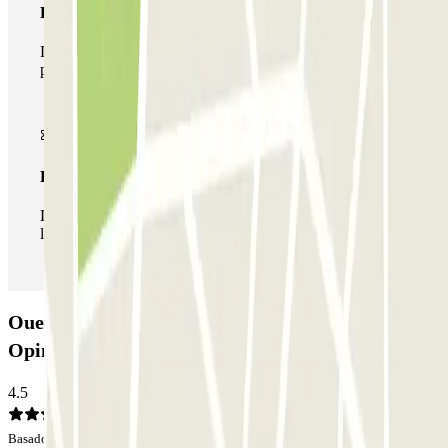
Pase multiparking
Durante tu estancia podrás hacer uso de toda la red de
parkings de este operador disponibles en Parclick.
Pase ilimitado
Durante tu estancia podrás entrar y salir del parking todas
las veces que quieras.
Ouest Parking - Aéroport Nantes Atlantique:
Opiniones
4.5
Basado en 8 opiniones