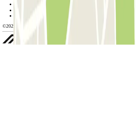
Gestionar cookies
Política de privacidad
Whistleblowing
©2026 Parclick. All rights reserved