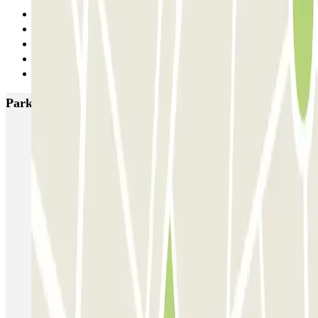
Anterior
1
2
3
Siguiente
Parkings más valorados en Nantes
NG Park - Aéroport Nantes
Blue Valet - Aéroport de Nantes Atlantique (NTE) - En extérieur
Aéronautique - Aéroport Nantes - Extérieur
Aéronautique - Aéroport Nantes - Couvert
Ouest Parking - Aéroport Nantes Atlantique
Souillarderie - Bottière Zenpark
Seven Urban Suites - H Arena Zenpark