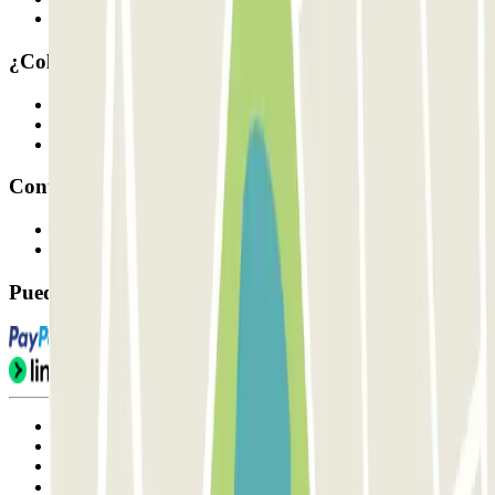
Nuestros parkings
¿Colaboramos?
Profesionales
Proveedor de parking
Afiliados
Contacto
Contáctanos
FAQ
Puedes utilizar estos métodos de pago:
Condiciones de uso y contratación
Condiciones de cancelación
Política de cookies
Gestionar cookies