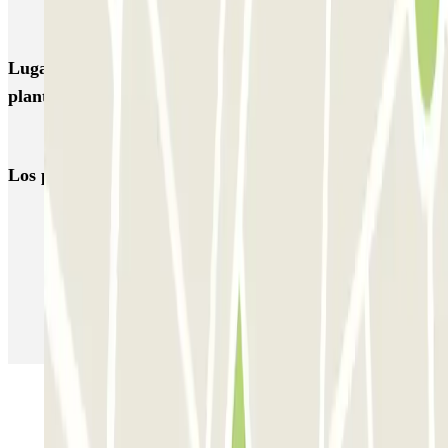
Cherche-Midi - Ile de Nantes Zenpark
Lugares y eventos interesantes cerca de Jardin des
plantes - Gare de Nantes Nord Zenpark
Parkings en el Aeropuerto de Nantes Atlantique (NTE)
Los parkings
más reservados
Parking en Madrid
Parking en Barcelona
Parking en Aeropuerto Barcelona
Parking en Aeropuerto Madrid Barajas
Parking en Sants - Estación de Barcelona
Parking en Atocha