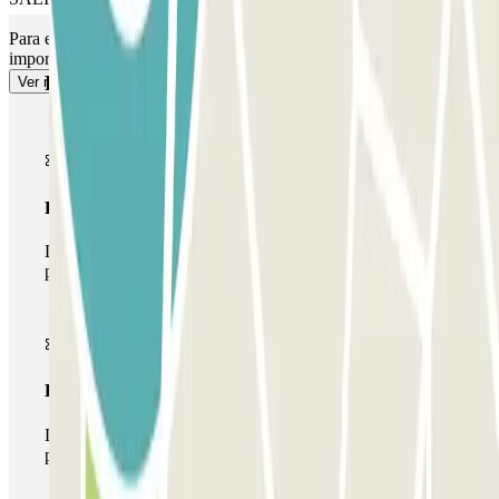
Para el acceso peatonal, consulta nuestro apartado de ""Información
importante"".
Productos de Parclick
Ver más
Pase básico
Durante tu estancia podrás entrar y salir una única vez al
parking
Pase multiparking
Durante tu estancia podrás hacer uso de toda la red de
parkings de este operador disponibles en Parclick.