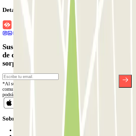
Detalles de la reserva
Suscríbete a nuestra newsletter y entérate
de descuentos, sorteos y otras muchas
sorpresas.
*Al suscribirte aceptas nuestra Política de Privacidad para recibir
comunicaciones comerciales de Parclick. Sin ningún compromiso,
podrás darte de baja cuando quieras en la misma newsletter.
Sobre Parclick
Quiénes somos
Cómo funciona