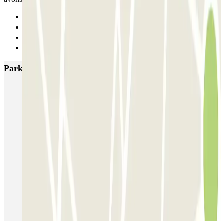
Anterior
1
2
Siguiente
Parkings más valorados en Nantes
NG Park - Aéroport Nantes
Blue Valet - Aéroport de Nantes Atlantique (NTE) - En extérieur
Aéronautique - Aéroport Nantes - Extérieur
Aéronautique - Aéroport Nantes - Couvert
Ouest Parking - Aéroport Nantes Atlantique
Souillarderie - Bottière Zenpark
Seven Urban Suites - H Arena Zenpark