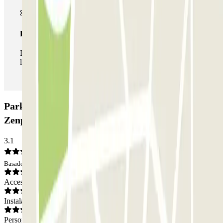
Pase ilimitado
Durante tu estancia podrás entrar y salir del parking todas
las veces que quieras.
Parking Jardin des plantes - Gare de Nantes Nord
Zenpark: Opiniones
3.1
Basado en 5 opiniones
Acceso
Instalaciones
Personal