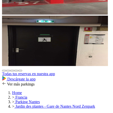
Todas tus reservas en nuestra app
Descárgate la app
Ver más parkings
Home
>
Francia
>
Parking Nantes
>
Jardin des plantes - Gare de Nantes Nord Zenpark