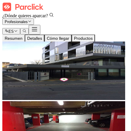
¿Dónde quieres aparcar?
Profesionales
ES
Resumen
Detalles
Cómo llegar
Productos