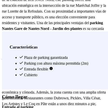
ubicación estratégica en la intersección de la rue Maréchal Joffre y la
rue Lorette de la Refoulais. Con su proximidad a importantes vías de
acceso y transporte público, es una elección conveniente para
residentes y visitantes. Una de las principales ventajas del
parking
Nantes Gare de Nantes Nord - Jardin des plantes
es su cercanía
a varios puntos de interés. Los amantes de la naturaleza disfrutarán
del Jardín de las Plantas, situado a solo 6 minutos a pie. Este jardín
cuenta con dos invernaderos y más de 10,000 especies vivas en sus
Características
7 hectáreas de verdor. Además, la isla de Versalles, con su jardín
japonés de rocas y cascadas, ofrece un espacio zen y tranquilo para
Plaza de parking garantizada
relajarse. Ambos lugares son perfectos para una escapada natural sin
Parking con altura máxima permitida (2m)
alejarse demasiado del centro urbano. El
Entrada flexible
parking Nantes Gare de
Nantes Nord - Jardin des plantes
Cubierto
también es una excelente opción
para estudiantes. El IUT de Nantes y el liceo Eugène Livet están
ubicados en las cercanías, facilitando el acceso a clases de manera
económica y cómoda. Además, la zona cuenta con una amplia oferta
Cómo llegar
gastronómica. Restaurantes como Dubrown, Pickles, Villa César,
Les Artistes y Le Coq en Pâte están a unos diez minutos a pie,
Entrada al parking