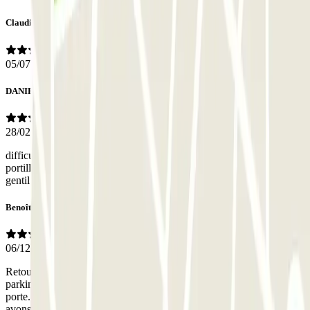
ClaudineALAIN
05/07/2026
DANIEL
28/02/2026
difficultés accès au parking a pied pas reçu de message pour accès
portillon heureusement qu'il y a un service 24/24 avec personnel très
gentil
Benoît
06/12/2025
Retour compliqué. Le digicode ouvrant la porte qui donne accès au
parking ne fonctionnait pas. La lumière verte s’allumait mais pas la
porte. Un habitant de la résidence nous a ouvert la porte et nous
avons pu rejoindre le parking par l’ascenseur.