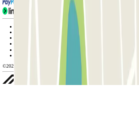
Condiciones de uso y contratación
Condiciones de cancelación
Política de cookies
Gestionar cookies
Política de privacidad
Whistleblowing
©2026 Parclick. All rights reserved