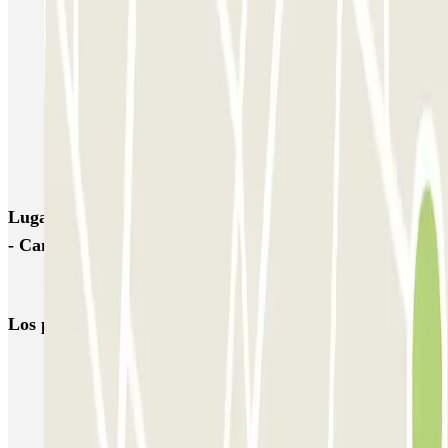
Aéronautique - Aéroport Nantes - Couvert
Ouest Parking - Aéroport Nantes Atlantique
Souillarderie - Bottière Zenpark
Seven Urban Suites - H Arena Zenpark
Cherche-Midi - Ile de Nantes Zenpark
Lugares y eventos interesantes cerca de City Residence
- Campus de la Chantrerie Zenpark
Parkings en el Aeropuerto de Nantes Atlantique (NTE)
Los parkings
más reservados
Parking en Madrid
Parking en Barcelona
Parking en Aeropuerto Barcelona