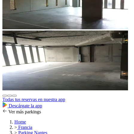
Todas tus reservas en nuestra app
Descárgate la app
Ver más parkings
Home
>
Francia
>
Parking Nantes