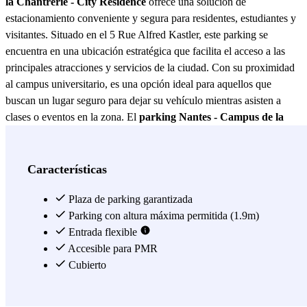
la Chantrerie - City Residence
ofrece una solución de
estacionamiento conveniente y segura para residentes, estudiantes y
visitantes. Situado en el 5 Rue Alfred Kastler, este parking se
encuentra en una ubicación estratégica que facilita el acceso a las
principales atracciones y servicios de la ciudad. Con su proximidad
al campus universitario, es una opción ideal para aquellos que
buscan un lugar seguro para dejar su vehículo mientras asisten a
clases o eventos en la zona. El
parking Nantes - Campus de la
Chantrerie - City Residence
se destaca por sus modernas
instalaciones y su compromiso con la seguridad. Equipado con un
sistema de vigilancia las 24 horas, los usuarios pueden estar
Características
tranquilos sabiendo que sus vehículos están protegidos. Además, el
acceso controlado garantiza que solo los usuarios autorizados
Plaza de parking garantizada
puedan entrar, proporcionando una capa adicional de seguridad.
Parking con altura máxima permitida (1.9m)
Este parking también ofrece amplias plazas de aparcamiento, lo que
Entrada flexible
facilita encontrar un lugar disponible en cualquier momento del día.
Accesible para PMR
Otro de los beneficios clave del
Cubierto
parking Nantes - Campus de la
Chantrerie - City Residence
es su accesibilidad. Con conexiones
de transporte público cercanas, es fácil moverse por la ciudad sin