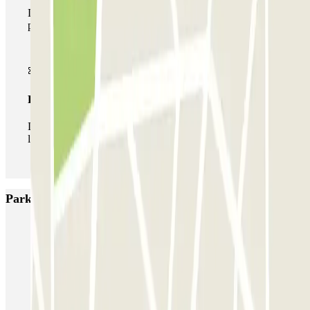
Durante tu estancia podrás hacer uso de toda la red de
parkings de este operador disponibles en Parclick.
Pase ilimitado
Durante tu estancia podrás entrar y salir del parking todas
las veces que quieras.
Parkings más valorados en Nantes
NG Park - Aéroport Nantes
Blue Valet - Aéroport de Nantes Atlantique (NTE) - En extérieur
Aéronautique - Aéroport Nantes - Extérieur