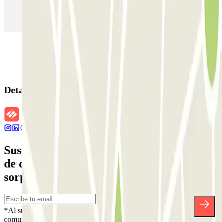
Parking en Aeropuerto Madrid Barajas
Parking en Sants - Estación de Barcelona
Parking en Atocha
Detalles de la reserva
Suscríbete a nuestra newsletter y entérate
de descuentos, sorteos y otras muchas
sorpresas.
*Al suscribirte aceptas nuestra Política de Privacidad para recibir
comunicaciones comerciales de Parclick. Sin ningún compromiso,