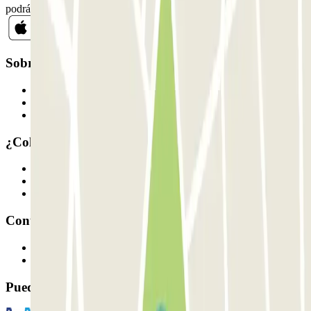
podrás darte de baja cuando quieras en la misma newsletter.
Sobre Parclick
Quiénes somos
Cómo funciona
Nuestros parkings
¿Colaboramos?
Profesionales
Proveedor de parking
Afiliados
Contacto
Contáctanos
FAQ
Puedes utilizar estos métodos de pago: