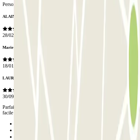
Personal
ALAIN
28/02/2025
Marie-Ange
18/01/2025
LAURENT
30/09/2024
Parfait. Lecture plaque d'immatriculation nickel. Très propre. Place
facile d'accès. À recommander. Merci pour tout.
Anterior
1
2