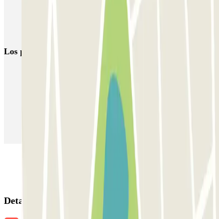
Parking Arena París Sur
Aparcar cerca de las Catacumbas de París
Los parkings
más reservados
Parking en Madrid
Parking en Barcelona
Parking en Aeropuerto Barcelona
Parking en Aeropuerto Madrid Barajas
Parking en Sants - Estación de Barcelona
Parking en Atocha
Detalles de la reserva