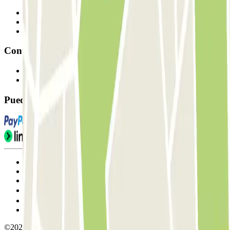
Profesionales
Proveedor de parking
Afiliados
Contacto
Contáctanos
FAQ
Puedes utilizar estos métodos de pago:
Condiciones de uso y contratación
Condiciones de cancelación
Política de cookies
Gestionar cookies
Política de privacidad
Whistleblowing
©2026 Parclick. All rights reserved