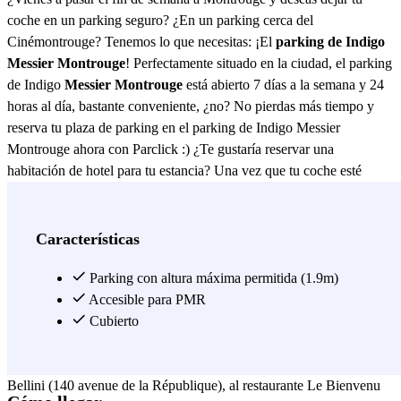
coche en un parking seguro? ¿En un parking cerca del
Cinémontrouge? Tenemos lo que necesitas: ¡El
parking de Indigo
Messier Montrouge
! Perfectamente situado en la ciudad, el parking
de Indigo
Messier Montrouge
está abierto 7 días a la semana y 24
horas al día, bastante conveniente, ¿no? No pierdas más tiempo y
reserva tu plaza de parking en el parking de Indigo Messier
Montrouge ahora con Parclick :) ¿Te gustaría reservar una
habitación de hotel para tu estancia? Una vez que tu coche esté
aparcado en el parking de Indigo Messier Montrouge, tendrás
acceso en muy poco tiempo a pie a la Residencia Molière (28 rue
Molière), al hotel Les Coquelicots (138 avenue Henri Ginoux), a la
Características
Residencia IGESA Descartes (162 avenue Henri Ginoux) y al hotel
La bambouseraie (77 rue Racine). En Francia, es bien sabido que la
Parking con altura máxima permitida (1.9m)
comida es algo muy importante. Si buscas un buen restaurante en la
Accesible para PMR
zona del parking de Indigo Messier Montrouge, puedes ir a La
Cubierto
Parenthèse (59 rue Fénelon), al restaurante japonés Simple sushi
(53-55 rue Fénelon), a Manayaki (139 avenue de la République), a
Bellini (140 avenue de la République), al restaurante Le Bienvenu