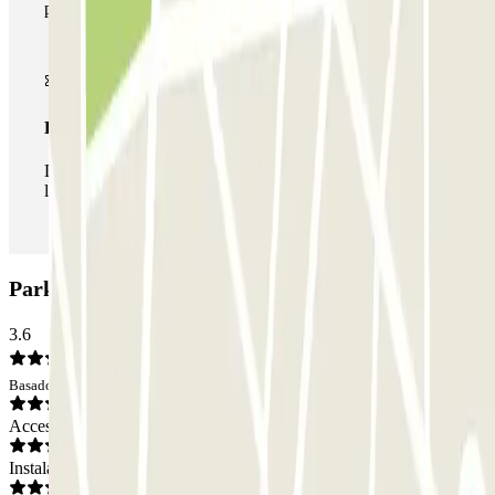
parkings de este operador disponibles en Parclick.
Pase ilimitado
Durante tu estancia podrás entrar y salir del parking todas
las veces que quieras.
Parking INDIGO Messier: Opiniones
3.6
Basado en 6 opiniones
Acceso
Instalaciones