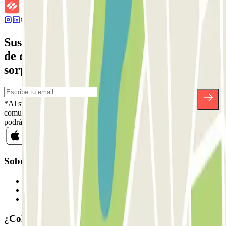
Suscríbete a nuestra newsletter y entérate
de descuentos, sorteos y otras muchas
sorpresas.
*Al suscribirte aceptas nuestra Política de Privacidad para recibir
comunicaciones comerciales de Parclick. Sin ningún compromiso,
podrás darte de baja cuando quieras en la misma newsletter.
Sobre Parclick
Quiénes somos
Cómo funciona
Nuestros parkings
¿Colaboramos?