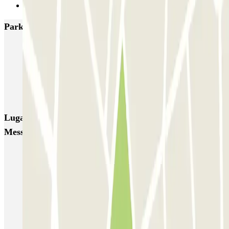
Siguiente
Parkings más valorados en Montrouge
INDIGO Emile Cresp
INDIGO Henri Ginoux
INDIGO Verdier
Porte de Chatillon - Mairie de Montrouge Zenpark
Mercure - Porte d'Orléans Zenpark
Lugares y eventos interesantes cerca de INDIGO
Messier
Aparcar cerca de la Porte d'Orléans
Aparcar cerca del barrio Porte de Vanves
Aparcar cerca del Hospital Saint-Anne París
Aparcar cerca de la iglesia de San Pedro de Montrouge
Aparcar cerca del Parque Montsouris París