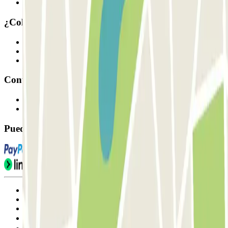
Nuestros parkings
¿Colaboramos?
Profesionales
Proveedor de parking
Afiliados
Contacto
Contáctanos
FAQ
Puedes utilizar estos métodos de pago:
Condiciones de uso y contratación
Condiciones de cancelación
Política de cookies
Gestionar cookies