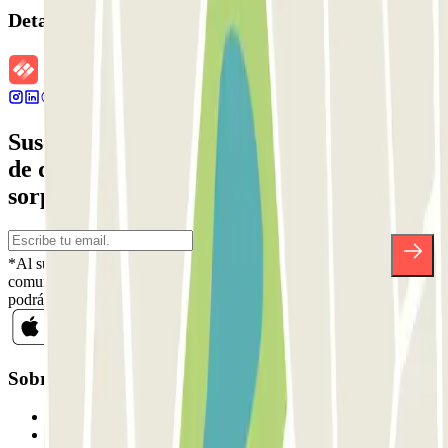
Detalles de la reserva
Suscríbete a nuestra newsletter y entérate
de descuentos, sorteos y otras muchas
sorpresas.
*Al suscribirte aceptas nuestra Política de Privacidad para recibir
comunicaciones comerciales de Parclick. Sin ningún compromiso,
podrás darte de baja cuando quieras en la misma newsletter.
Sobre Parclick
Quiénes somos
Cómo funciona