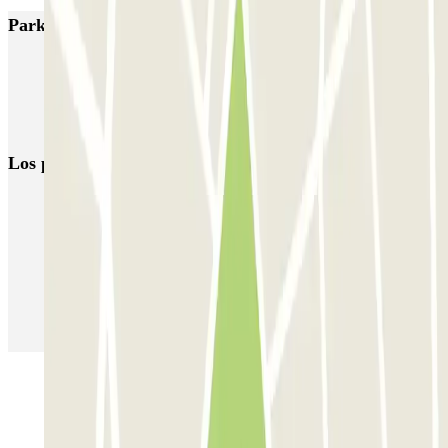
Parkings más valorados en Marbella
APK2 El Molino
INDIGO Avenida del Mar
APK2 Arias Maldonado
APK2 La Ermita
Los parkings
más reservados
Parking en Madrid
Parking en Barcelona
Parking en Aeropuerto Barcelona
Parking en Aeropuerto Madrid Barajas
Parking en Sants - Estación de Barcelona
Parking en Atocha