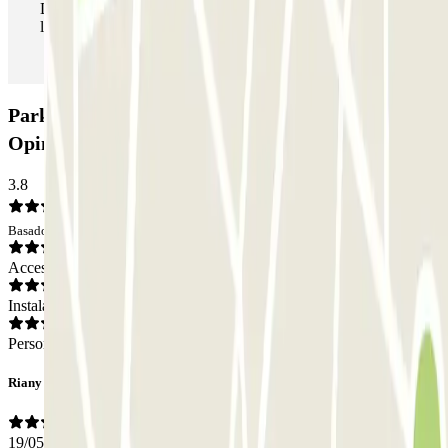
Durante tu estancia podrás entrar y salir del parking todas
las veces que quieras.
Parking INDIGO Francisco Norte-Playa:
Opiniones
3.8
Basado en 7 opiniones
Acceso
Instalaciones
Personal
Riany
19/05/2026