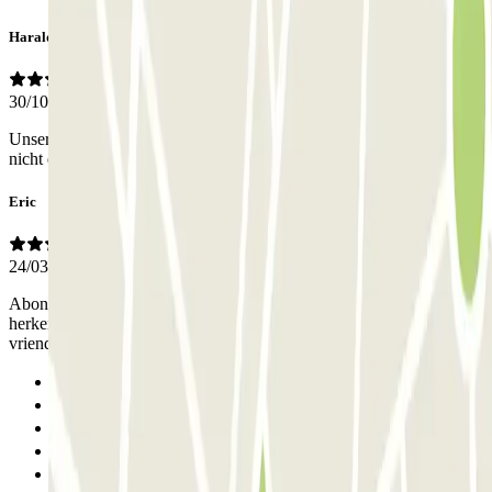
Harald
30/10/2025
Unser Mietwagen wurde trotz diverser Anrufe als Kennzeichen
nicht erkennt :((((
Eric
24/03/2025
Abonnement gehad voor een week. Kenteken werd niet altijd
herkend. Lastig omdat de slagboom dan niet opend. Gelukkig altijd
vriendelijk personeel die de slagboom opent
Anterior
1
2
3
Siguiente