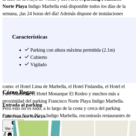
Norte Playa
Indigo Marbella está disponible todos los días de la
semana, ¡las 24 horas del día! Además dispone de instalaciones
como aseos y accesibilidad para personas con discapacidad.
Asegurarse un sitio en las playas de España será mucho más fácil si
ya tienes reservada tu plaza en el parking Francisco Norte Playa
Características
Indigo Marbella junto a la costa marbellí. Disfrutarás de una
agradable tarde de playa sabiendo que tu parking se encuentra en un
Parking con altura máxima permitida (2.1m)
parking seguro gracias al parking Francisco Norte Playa Indigo
Cubierto
Marbella. Además, si lo que te ha traído hasta aquí son unas
Vigilado
vacaciones, te alegrará saber que el parking Francisco Norte Playa
Indigo Marbella está al lado de la Oficina de Turismo y de Hoteles
como: el Hotel Lima de Marbella, el Hotel Finlandia, el Hotel el
Cómo llegar
Faro Marbella, el Hotel Monarque El Rodeo y muchos más a
proximidad del parking Francisco Norte Playa Indigo Marbella.
Entrada al parking
Pero esto no es todo, a lo largo de la costa y cerca del parking
Francisco Norte Playa Indigo Marbella, encontrarás restaurantes de
Calle Francisco Norte s/n
todos los tipos como: Goyo Marbella, el Telepizza, restaurante
Ver mapa
Taberna Gaspar, Il Granchio Reale, el restaurante mejicano Que