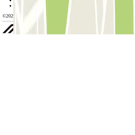
Política de privacidad
Whistleblowing
©2026 Parclick. All rights reserved