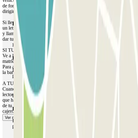
vehículo y la barrera se abrirá. En caso de que la barrera no se abra
de forma automática, debes coger un ticket y y llamar a interfonía o
dirigirte a cabina de control con tu reserva.
Si llegas al parking fuera del período de validez de tu reserva y hay
Productos de Parclick
un letrero de "parking completo" en la puerta, debes coger un ticket
y llamar a interfonía o dirigirte a cabina de control con tu reserva y
dar tu número de matrícula y localizador de Parclick.
SI TU PASE PERMITE MÚLTIPLES ENTRADAS Y SALIDAS:
Ve a la salida y la barrera se abrirá cuando el lector detecte tu
Pase básico
matrícula.
Para acceder de nuevo al aparcamiento, vuelve a acercar tu coche a
Durante tu estancia podrás entrar y salir una única vez al
la barrera de entrada del aparcamiento.
parking
A TU SALIDA:
Cuando vayas a salir con tu vehículo, detente frente a la barrera y el
lector reconocerá tu matrícula. La barrera se abrirá sin que tengas
que hacer nada, como a tu llegada. Si has excedido el tiempo válido
de tu reserva, la barrera no se abrirá. Deberás ir a cabina de control o
Pase multiparking
cajero para abonar el exceso a precio de tarifa regular.
Ver más
Durante tu estancia podrás hacer uso de toda la red de
parkings de este operador disponibles en Parclick.