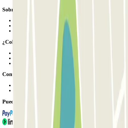
Sobre Parclick
Quiénes somos
Cómo funciona
Nuestros parkings
¿Colaboramos?
Profesionales
Proveedor de parking
Afiliados
Contacto
Contáctanos
FAQ
Puedes utilizar estos métodos de pago: