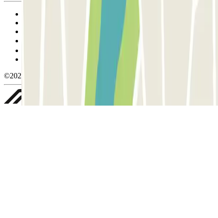
Condiciones de uso y contratación
Condiciones de cancelación
Política de cookies
Gestionar cookies
Política de privacidad
Whistleblowing
©2026 Parclick. All rights reserved