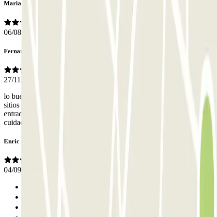
Maria
06/08/2025
Fernando
27/11/2024
lo bueno que entras y sales cuando quieres y sin problemas, y con
sitios de sobra. acceso peatonal bueno. lo que se podría mejorar es la
entrada y la salida al parking, son un poco justas y si no andas con
cuidado puedes pegar con el coche en la pared.
Enric
04/09/2024
Anterior
1
2