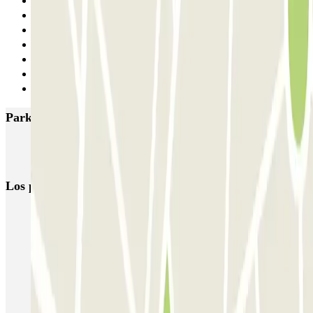
3
4
5
6
7
8
Siguiente
Parkings más valorados en Vitoria-Gasteiz
APK2 Catedral - Vitoria
APK2 Juan de Ayala
INDIGO Amarica
Los parkings
más reservados
Parking en Madrid
Parking en Barcelona
Parking en Aeropuerto Barcelona
Parking en Aeropuerto Madrid Barajas
Parking en Sants - Estación de Barcelona
Parking en Atocha