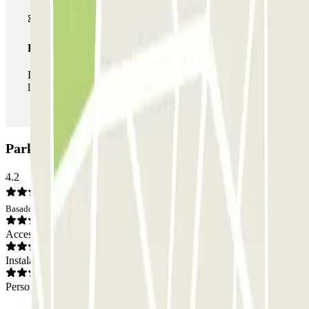
Pase ilimitado
Durante tu estancia podrás entrar y salir del parking todas
las veces que quieras.
Parking APK2 Juan de Ayala: Opiniones
4.2
Basado en 23 opiniones
Acceso
Instalaciones
Personal