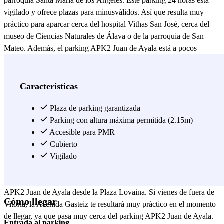
parroquia Santa María de los Ángeles. Este parking 24 horas está
vigilado y ofrece plazas para minusválidos. Así que resulta muy
práctico para aparcar cerca del hospital Vithas San José, cerca del
museo de Ciencias Naturales de Álava o de la parroquia de San
Mateo. Además, el parking APK2 Juan de Ayala está a pocos
minutos de muchos otros puntos de interés, tales como la catedral de
María Inmaculada y la Plaza de España a unos 10 minutos andando
de este parking vigilado de Vitoria. Alrededor de la Plaza de España
Características
está el centro histórico de Vitoria, con la iglesia de Miguel Arcángel,
la plaza de la Virgen Blanca y la plaza de los Celedones de Oro. Así
Plaza de parking garantizada
que el parking APK2 Juan de Ayala está muy bien situado para
Parking con altura máxima permitida (2.15m)
aparcar a buen precio cerca del centro de Vitoria, del hospital Vithas
Accesible para PMR
San José y de la Plaza Lovaina. Además, encontrarás la parada de
Cubierto
tranvía Sancho el Sabio, lo que te permitirá dejar tu coche en un
Vigilado
lugar seguro antes de visitar la ciudad de Vitoria sin tener que
enfrentarte al tráfico del centro. Llegarás fácilmente al parking
APK2 Juan de Ayala desde la Plaza Lovaina. Si vienes de fuera de
Cómo llegar
Vitoria, la Avenida Gasteiz te resultará muy práctico en el momento
de llegar, ya que pasa muy cerca del parking APK2 Juan de Ayala.
Entrada al parking