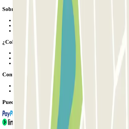
Sobre Parclick
Quiénes somos
Cómo funciona
Nuestros parkings
¿Colaboramos?
Profesionales
Proveedor de parking
Afiliados
Contacto
Contáctanos
FAQ
Puedes utilizar estos métodos de pago: