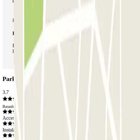
Pase ilimitado
Durante tu estancia podrás entrar y salir del parking todas
las veces que quieras.
Parking Parcheggio Villafranca: Opiniones
3.7
Basado en 1 opiniones
Acceso
Instalaciones