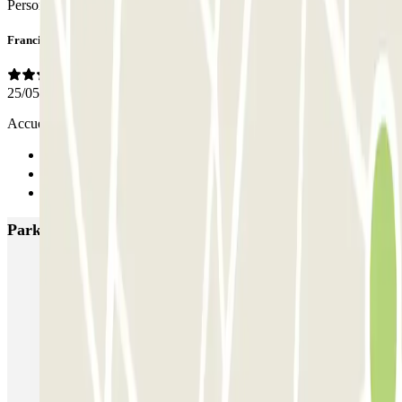
Personal
Francis
25/05/2025
Accueil, très agréable avec efficacité et disponibilité
Anterior
1
Siguiente
Parkings más valorados en Verona
Autopal Parking - Aeroporto di Verona - shuttle
SABA Verona Arena
GARAGE VERONA - Shuttle - Verona Centro
Le Garage - Car Valet - Verona Centro