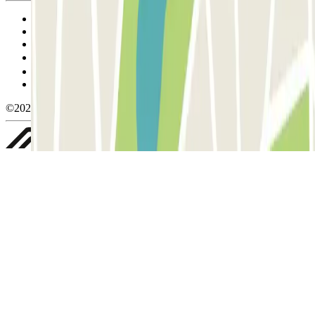
Condiciones de uso y contratación
Condiciones de cancelación
Política de cookies
Gestionar cookies
Política de privacidad
Whistleblowing
©2026 Parclick. All rights reserved