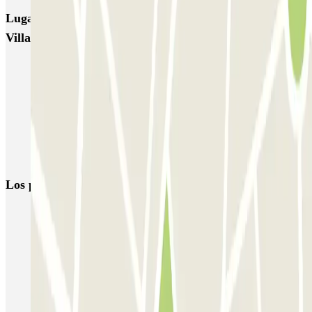
Lugares y eventos interesantes cerca de Parcheggio
Villafranca
Parkings en el Aeropuerto de Verona - Villafranca - Valerio Catullo
(VRN)
Parkings cerca de la Terminal 1 del Aeropuerto de Verona -
Villafranca (VRN)
Parkings cerca de la Terminal 2 del Aeropuerto de Verona -
Villafranca (VRN)
Los parkings
más reservados
Parking en Madrid
Parking en Barcelona
Parking en Aeropuerto Barcelona
Parking en Aeropuerto Madrid Barajas
Parking en Sants - Estación de Barcelona
Parking en Atocha