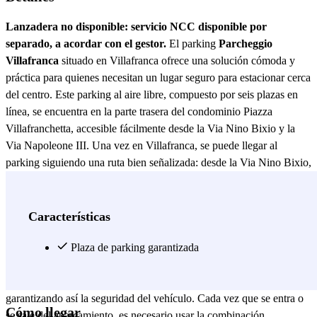
Lanzadera no disponible: servicio NCC disponible por
separado, a acordar con el gestor.
El parking
Parcheggio
Villafranca
situado en Villafranca ofrece una solución cómoda y
práctica para quienes necesitan un lugar seguro para estacionar cerca
del centro. Este parking al aire libre, compuesto por seis plazas en
línea, se encuentra en la parte trasera del condominio Piazza
Villafranchetta, accesible fácilmente desde la Via Nino Bixio y la
Via Napoleone III. Una vez en Villafranca, se puede llegar al
parking siguiendo una ruta bien señalizada: desde la Via Nino Bixio,
se gira en la Via Napoleone III hasta llegar al gimnasio Gymnasium,
donde se gira dos veces a la izquierda y finalmente a la derecha para
entrar en la calle privada que lleva a la parte trasera del condominio,
Características
donde están situadas las plazas de parking. La comodidad de este
parking se enriquece con el servicio de gestión a través de
Plaza de parking garantizada
WhatsApp, que envía a los usuarios el número de la plaza asignada
y la combinación para desbloquear y bloquear el disuasor,
garantizando así la seguridad del vehículo. Cada vez que se entra o
Cómo llegar
se sale del aparcamiento, es necesario usar la combinación