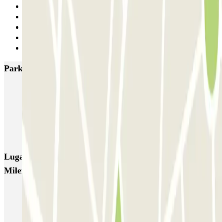
1
2
3
4
Siguiente
Parkings más valorados en Valladolid
IC Plaza de Portugalete
SABA Estación Valladolid
Plaza del Milenio
Plaza de España - Inside Home
Valladolid Centro - Doctrinos
Lugares y eventos interesantes cerca de Plaza del
Milenio
Reserva parking cerca de la estación de tren de Valladolid
Parkings en el Aeropuerto de Valladolid (VLL)