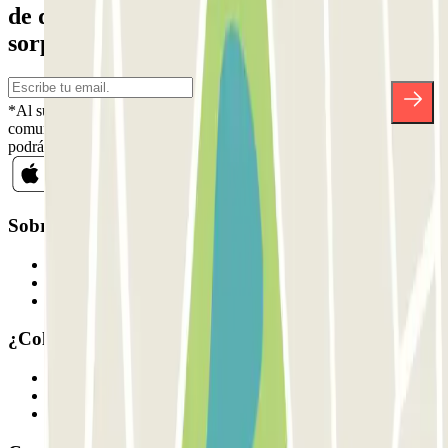
de descuentos, sorteos y otras muchas
sorpresas.
*Al suscribirte aceptas nuestra Política de Privacidad para recibir
comunicaciones comerciales de Parclick. Sin ningún compromiso,
podrás darte de baja cuando quieras en la misma newsletter.
Sobre Parclick
Quiénes somos
Cómo funciona
Nuestros parkings
¿Colaboramos?
Profesionales
Proveedor de parking
Afiliados