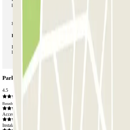
parkings de este operador disponibles en Parclick.
Pase ilimitado
Durante tu estancia podrás entrar y salir del parking todas
las veces que quieras.
Parking Plaza del Milenio: Opiniones
4.5
Basado en 10 opiniones
Acceso
Instalaciones