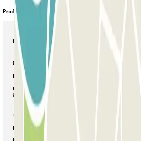
Productos de Parclick
Productos de Parclick
Pase básico
Durante tu estancia podrás entrar y salir una única vez al
parking
Pase multiparking
Durante tu estancia podrás hacer uso de toda la red de