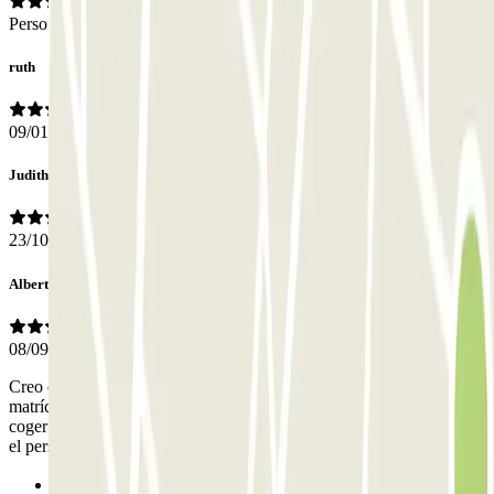
Personal
ruth
09/01/2026
Judith
23/10/2025
Alberto
08/09/2025
Creo que la gestión no es la correcta lo ideal sería dar el número de
matrícula y cuando llegues q se abra sola la puerta y no tener q
coger el tiket y la salida igual no q me tocó llamar x tlf para abrirme
el personal fue amable conmigo. Un saludo
Anterior