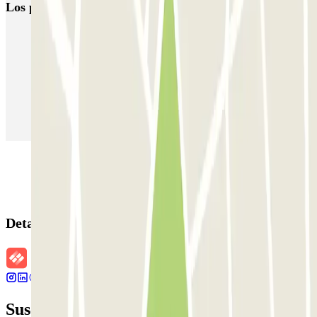
Los parkings
más reservados
Parking en Madrid
Parking en Barcelona
Parking en Aeropuerto Barcelona
Parking en Aeropuerto Madrid Barajas
Parking en Sants - Estación de Barcelona
Parking en Atocha
Detalles de la reserva
Suscríbete a nuestra newsletter y entérate