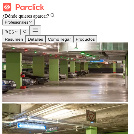
¿Dónde quieres aparcar?
Profesionales
ES
Resumen
Detalles
Cómo llegar
Productos