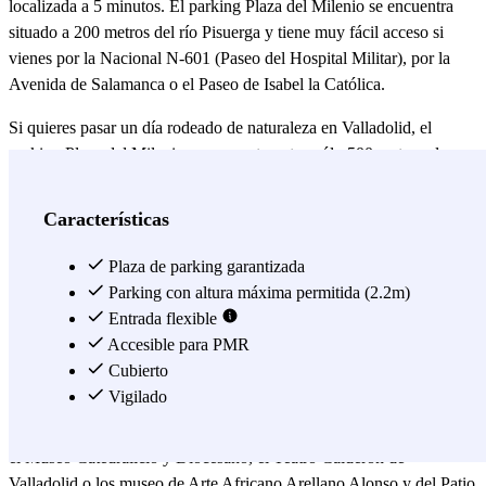
localizada a 5 minutos. El parking Plaza del Milenio se encuentra
situado a 200 metros del río Pisuerga y tiene muy fácil acceso si
vienes por la Nacional N-601 (Paseo del Hospital Militar), por la
Avenida de Salamanca o el Paseo de Isabel la Católica.
Si quieres pasar un día rodeado de naturaleza en Valladolid, el
parking Plaza del Milenio se encuentra a tan sólo 500 metros el
parque de La Rosaleda, en el que puedes llegar a encontrar la
conocida Playa de Valladolid; y a 600 de Campo Grande, el cual
Características
alberga la Fuente de la Fama y la Oficina de Turismo de Valladolid.;
y a unos metros más, tienes la posibilidad de visitar la Plaza
Plaza de parking garantizada
Poniente, que converge con el Puente del Poniente, el cual cruza el
Parking con altura máxima permitida (2.2m)
río Pisuerga.
Entrada flexible
Accesible para PMR
Aparcar en la Plaza Mayor de Valladolid ya no va a ser un problema
Cubierto
gracias al parking Plaza del Milenio, el cual se ubica a 10 minutos
Vigilado
andando, así como a 15 minutos como máximo del centro histórico,
donde puedes visitar la Catedral de Valladolid, el Pasaje Gutiérrez,
el Museo Catedralicio y Diocesano, el Teatro Calderón de
Valladolid o los museo de Arte Africano Arellano Alonso y del Patio