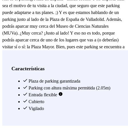
sea el motivo de tu visita a la ciudad, que seguro que este parking
puede adaptarse a tus planes. ;) Y es que estamos hablando de un
parking justo al lado de la Plaza de España de Valladolid. Además,
podrás aparcar muy cerca del Museo de Ciencias Naturales
(MUVa). ¿Muy cerca? ¡Justo al lado! Y eso no es todo, porque
podrás aparcar cerca de uno de los lugares que vas a (o deberías)
visitar sí o sí: la Plaza Mayor. Bien, pues este parking se encuentra a
tan solo 7 minutos a pie de ella, además de estar justo al lado de la
zona comercial de la ciudad (por si caen unas compritas). Por si
necesitas coger el transporte público, a menos de 100 metros del
Características
aparcamiento se encuentra la estación de bus Pza. España 12 (líneas
7, 13 y P13). Anda, que sabemos que es fácil convencerte con este
Plaza de parking garantizada
parking en la maravillosa ciudad de los vallisoletanos. Reserva tu
Parking con altura máxima permitida (2.05m)
plaza con antelación en el parking Plaza de España - Inside Home y
Entrada flexible
compruébalo. ;)
Cubierto
Vigilado
Ver más