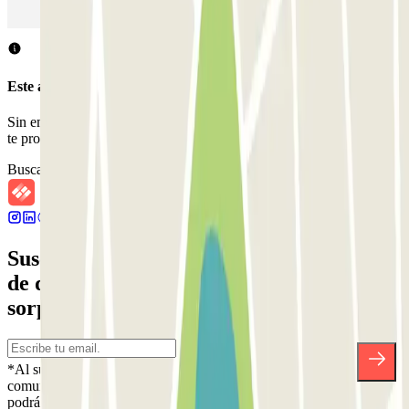
Parking en Sants - Estación de Barcelona
Parking en Atocha
Este aparcamiento no acepta reservas a través de Parclick.
Sin embargo, puedes reservar en uno de los parkings cercanos que
te proponemos.
Buscar parkings cercanos
Suscríbete a nuestra newsletter y entérate
de descuentos, sorteos y otras muchas
sorpresas.
*Al suscribirte aceptas nuestra Política de Privacidad para recibir
comunicaciones comerciales de Parclick. Sin ningún compromiso,
podrás darte de baja cuando quieras en la misma newsletter.