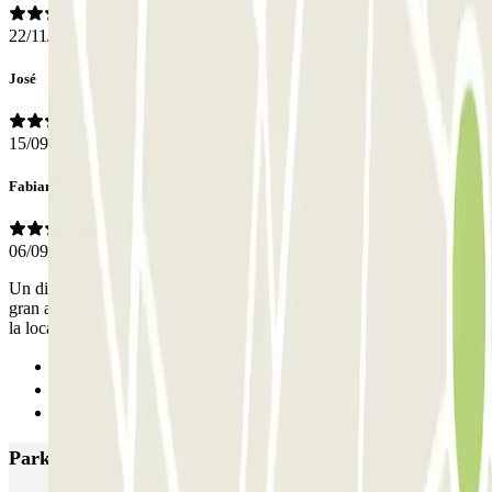
22/11/2019
José
15/09/2019
Fabian
06/09/2019
Un diez para Nacho, de InsideHome Valladolid: muy atento y de
gran ayuda con cualquier duda. Las plazas de parking son ampliad y
la localización del párking es muy céntrica.
Anterior
1
Siguiente
Parkings más valorados en Valladolid