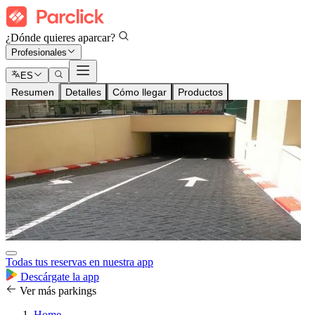
¿Dónde quieres aparcar?
Profesionales
ES
Resumen
Detalles
Cómo llegar
Productos
Todas tus reservas en nuestra app
Descárgate la app
Ver más parkings
Home