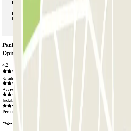
Pase ilimitado
Durante tu estancia podrás entrar y salir del parking todas
las veces que quieras.
Parking Plaza de España - Inside Home:
Opiniones
4.2
Basado en 3 opiniones
Acceso
Instalaciones
Personal
Miguel