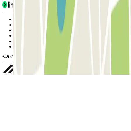
Condiciones de uso y contratación
Condiciones de cancelación
Política de cookies
Gestionar cookies
Política de privacidad
Whistleblowing
©2026 Parclick. All rights reserved