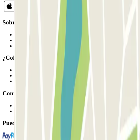
Sobre Parclick
Quiénes somos
Cómo funciona
Nuestros parkings
¿Colaboramos?
Profesionales
Proveedor de parking
Afiliados
Contacto
Contáctanos
FAQ
Puedes utilizar estos métodos de pago: