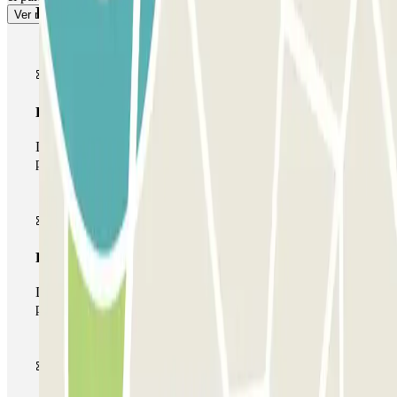
Productos de Parclick
Ver más
Pase básico
Durante tu estancia podrás entrar y salir una única vez al
parking
Pase multiparking
Durante tu estancia podrás hacer uso de toda la red de
parkings de este operador disponibles en Parclick.