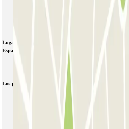
IC Plaza de Portugalete
SABA Estación Valladolid
Plaza del Milenio
Plaza de España - Inside Home
Valladolid Centro - Doctrinos
Lugares y eventos interesantes cerca de Plaza de
España - Inside Home
Reserva parking cerca de la estación de tren de Valladolid
Parkings en el Aeropuerto de Valladolid (VLL)
Los parkings
más reservados
Parking en Madrid
Parking en Barcelona
Parking en Aeropuerto Barcelona
Parking en Aeropuerto Madrid Barajas