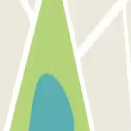
alétique des entrées pietonnes pas très lisible mais on finit par trouver
park
celona
Parking en Aeropuerto Madrid Barajas
Parking en Sants - Estación de 