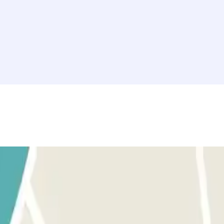
rquese a la barrera. El lector de matrícula reconocerá su vehícul
 arriba. SI LA BARRERA NO SE ABRE: USE EL CÓDIGO QR RECIBID