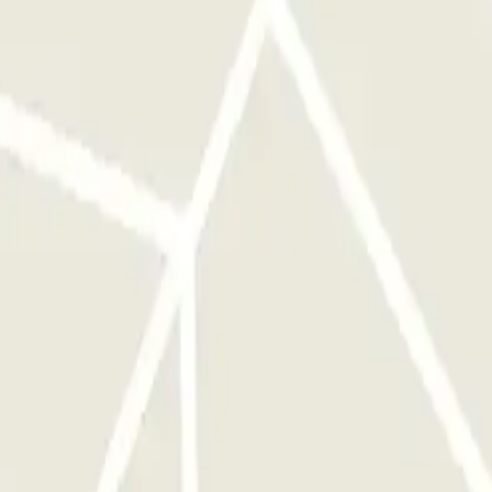
que puede que la cobertura dentro del parking no funcione. PARA
ar ningún botón. Si la lectura de la matrícula no funciona, escanee el
n el código o el CÓDIGO QR disponible en tu reserva. La reserva