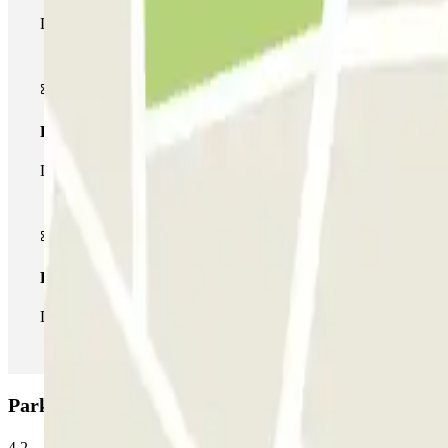
Durante tu estancia podrás entrar y salir una única vez al parking
Pase multiparking
Durante tu estancia podrás hacer uso de toda la red de parkings d
Pase ilimitado
Durante tu estancia podrás entrar y salir del parking todas las ve
Parking Q-Park La Défense - Boieldieu: Opiniones
4.2