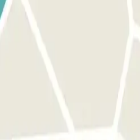
 directamente al interfono. Descargue su código QR con antelación, ya 
ehículo y la barrera se abrirá automáticamente sin necesidad de presion
namiento cuenta con acceso peatonal, abre la puerta o la barrera co