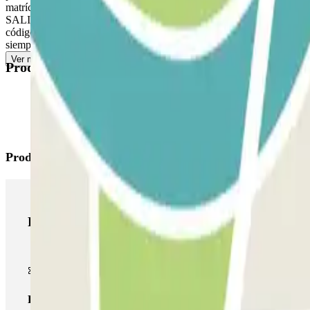
matrícula, acerque el código QR al lector. Si aún no funciona, llame
SALIR: Acérquese a la barrera. El lector de matrículas reconocerá su v
código QR en el terminal de salida. ACCESO PEATONAL: Si el estacio
siempre permite entradas y salidas múltiples.
Ver más
Productos disponibles
Productos de Parclick
Productos de Parclick
Pase básico