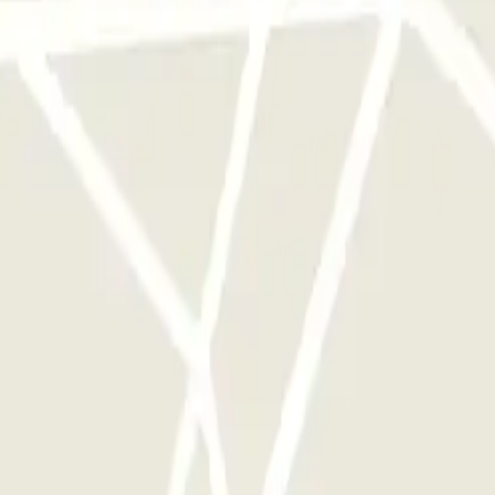
e este operador disponibles en Parclick.
ces que quieras.