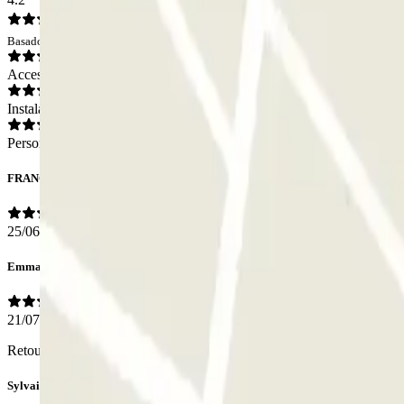
Basado en 7 opiniones
Acceso
Instalaciones
Personal
FRANCOIS
25/06/2026
Emmanuel
21/07/2025
Retour au parking depuis l'U Arena la Défense facilité par les panneau
Sylvain