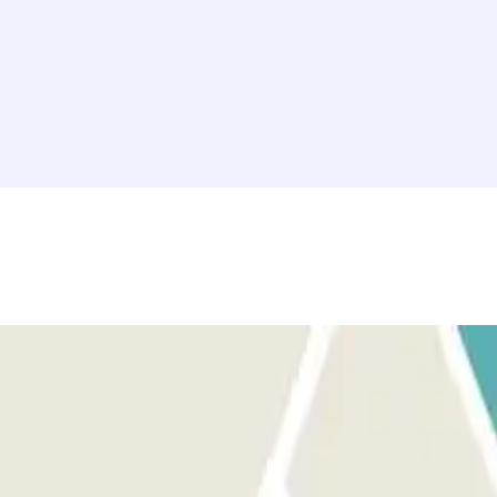
o y la barrera se abrirá automáticamente sin necesidad de
O EN SU CORREO DE CONFIRMACIÓN: Si el lector no reconoce su