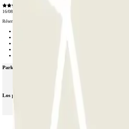
16/08/2024
Réservation effectuée 2 mois à l'avance. Lecture de plaque au top. Sign
Anterior
1
2
3
Siguiente
Parkings más valorados en Puteaux
Q-Park La Défense - Boieldieu
Canvas La Défense - La Défense Zen
Los parkings
más reservados
Parking en Madrid
Parking en Barcelona
Parking en Aeropuerto Bar