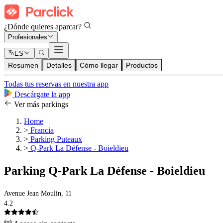
¿Dónde quieres aparcar?
Profesionales
ES
Resumen
Detalles
Cómo llegar
Productos
Todas tus reservas en nuestra app
Descárgate la app
Ver más parkings
Home
>
Francia
>
Parking Puteaux
>
Q-Park La Défense - Boieldieu
Parking Q-Park La Défense - Boieldieu
Avenue Jean Moulin, 11
4.2