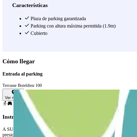
Características
Plaza de parking garantizada
Parking con altura máxima permitida (1.9m)
Cubierto
Cómo llegar
Entrada al parking
Terrasse Boieldieu 100
Ver mapa
Instrucciones
A SU LLEGADA: Acceda al aparcamiento. PARA ABRIR LA BARRERA: Acé
presionar ningún botón. Estacion en los espacios indicados