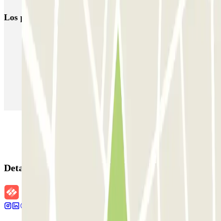
Los parkings
más reservados
Parking en Madrid
Parking en Barcelona
Parking en Aeropuerto Barcelona
Parking en Aeropuerto Madrid Barajas
Parking en Sants - Estación de Barcelona
Parking en Atocha
Detalles de la reserva