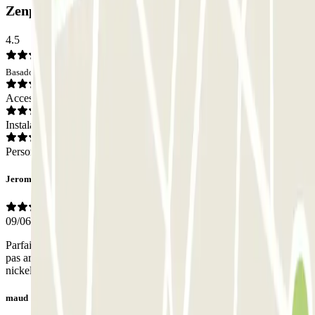
Zenpark: Opiniones
4.5
Basado en 9 opiniones
Acceso
Instalaciones
Personal
Jerome
09/06/2026
Parfait très bien penser. Et en plus avec le telephone. Juste que j ai
pas arrivé à ouvrir la porte piéton avec mon tel. Mais pas de souci
nickel
maud