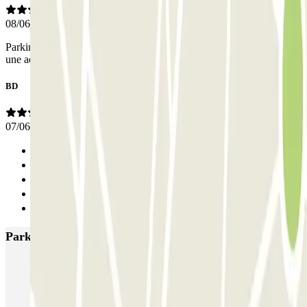
08/06/2026
Parking propres place larges pas peur de retrouver ça voiture abîmé
une adresse que l’on va garder et réutiliser quand on aura besoin
BD
07/06/2026
Anterior
1
2
3
Siguiente
Parkings más valorados en Puteaux
Q-Park La Défense - Boieldieu
Canvas La Défense - La Défense Zenpark