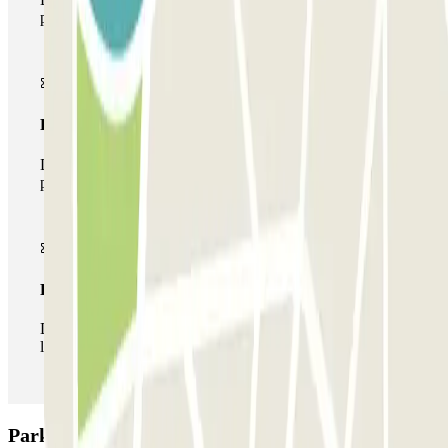
parking
Pase multiparking
Durante tu estancia podrás hacer uso de toda la red de
parkings de este operador disponibles en Parclick.
Pase ilimitado
Durante tu estancia podrás entrar y salir del parking todas
las veces que quieras.
Parking Canvas La Défense - La Défense