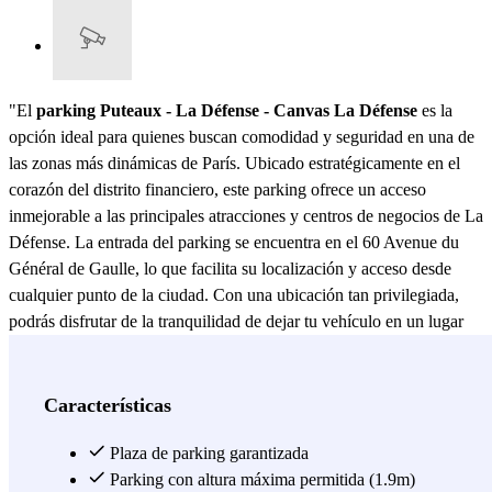
"El
parking Puteaux - La Défense - Canvas La Défense
es la
opción ideal para quienes buscan comodidad y seguridad en una de
las zonas más dinámicas de París. Ubicado estratégicamente en el
corazón del distrito financiero, este parking ofrece un acceso
inmejorable a las principales atracciones y centros de negocios de La
Défense. La entrada del parking se encuentra en el 60 Avenue du
Général de Gaulle, lo que facilita su localización y acceso desde
cualquier punto de la ciudad. Con una ubicación tan privilegiada,
podrás disfrutar de la tranquilidad de dejar tu vehículo en un lugar
seguro mientras te dedicas a tus actividades diarias. Este
parking
Puteaux - La Défense - Canvas La Défense
se destaca por sus
modernas instalaciones y su compromiso con la seguridad.
Características
Equipado con un sistema de videovigilancia las 24 horas, garantiza
la protección de tu vehículo en todo momento. Además, cuenta con
Plaza de parking garantizada
personal de seguridad altamente capacitado que supervisa las
Parking con altura máxima permitida (1.9m)