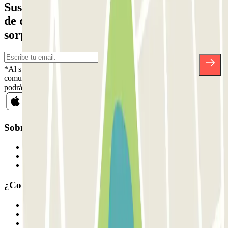
Suscríbete a nuestra newsletter y entérate
de descuentos, sorteos y otras muchas
sorpresas.
*Al suscribirte aceptas nuestra Política de Privacidad para recibir
comunicaciones comerciales de Parclick. Sin ningún compromiso,
podrás darte de baja cuando quieras en la misma newsletter.
Sobre Parclick
Quiénes somos
Cómo funciona
Nuestros parkings
¿Colaboramos?
Profesionales
Proveedor de parking
Afiliados