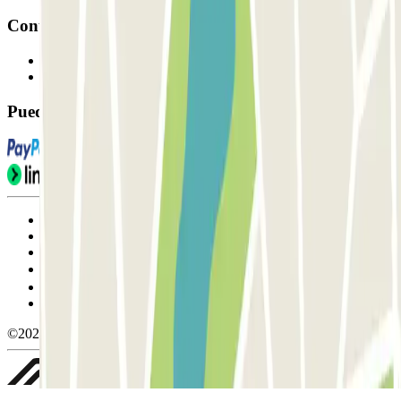
Contacto
Contáctanos
FAQ
Puedes utilizar estos métodos de pago:
Condiciones de uso y contratación
Condiciones de cancelación
Política de cookies
Gestionar cookies
Política de privacidad
Whistleblowing
©2026 Parclick. All rights reserved