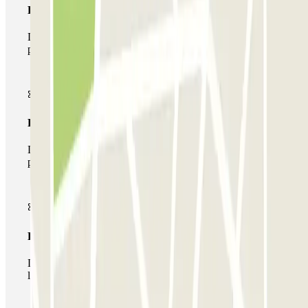
Pase básico
Durante tu estancia podrás entrar y salir una única vez al
parking
Pase multiparking
Durante tu estancia podrás hacer uso de toda la red de
parkings de este operador disponibles en Parclick.
Pase ilimitado
Durante tu estancia podrás entrar y salir del parking todas
las veces que quieras.