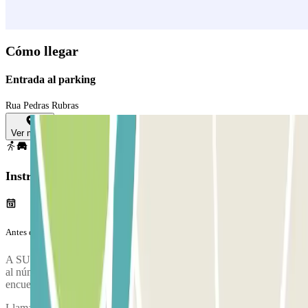
Cómo llegar
Entrada al parking
Rua Pedras Rubras
Ver mapa
Instrucciones
Antes de tu viaje
A SU LLEGADA: 15 minutos antes de llegar al aeropuerto, llame
al número de teléfono que figura en el vale y le indicarán el punto de
encuentro donde el personal del aparcamiento recogerá su vehículo.
Llama al parking aproximadamente 15 minutos antes de llegar al