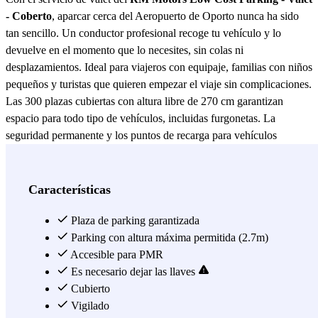
- Coberto
, aparcar cerca del Aeropuerto de Oporto nunca ha sido
tan sencillo. Un conductor profesional recoge tu vehículo y lo
devuelve en el momento que lo necesites, sin colas ni
desplazamientos. Ideal para viajeros con equipaje, familias con niños
pequeños y turistas que quieren empezar el viaje sin complicaciones.
Las 300 plazas cubiertas con altura libre de 270 cm garantizan
espacio para todo tipo de vehículos, incluidas furgonetas. La
seguridad permanente y los puntos de recarga para vehículos
eléctricos completan una oferta pensada para la comodidad total. Las
sillas para bebé disponibles en las instalaciones facilitan los viajes en
familia. El servicio de lavado de coche, contratado aparte, te espera
Características
a la vuelta. Reserva tu valet en el RM Motors Low Cost Parking -
Valet - Coberto desde 6,50€ y llega al Aeropuerto de Porto con el
Plaza de parking garantizada
tiempo justo — sin prisas, sin estrés.
Parking con altura máxima permitida (2.7m)
Accesible para PMR
Ver más
Es necesario dejar las llaves
Cubierto
Vigilado