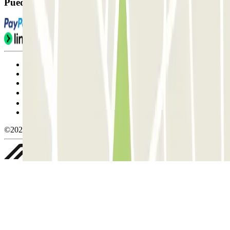
Puedes utilizar estos métodos de pago:
Condiciones de uso y contratación
Condiciones de cancelación
Política de cookies
Gestionar cookies
Política de privacidad
Whistleblowing
©2026 Parclick. All rights reserved