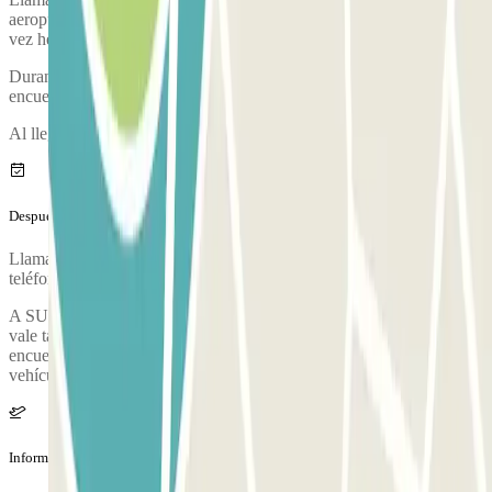
aeropuerto. El número de teléfono del parking se proporcionará una
vez hecha la reserva.
Durante la llamada, una persona te confirmará el punto de
encuentro.
Al llegar, se realizará una inspección de tu vehículo.
Después de tu viaje
Llama al parking para solicitar la entrega del vehículo. El número de
teléfono del parking se proporcionará una vez hecha la reserva.
A SU REGRESO: Llame al número de teléfono que figura en el
vale tan pronto como recoja su equipaje y diríjase al punto de
encuentro, donde el personal del aparcamiento le entregará su
vehículo.
Información adicional