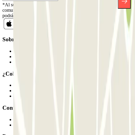
*Al suscribirte aceptas nuestra Política de Privacidad para recibir
comunicaciones comerciales de Parclick. Sin ningún compromiso,
podrás darte de baja cuando quieras en la misma newsletter.
Sobre Parclick
Quiénes somos
Cómo funciona
Nuestros parkings
¿Colaboramos?
Profesionales
Proveedor de parking
Afiliados
Contacto
Contáctanos
FAQ