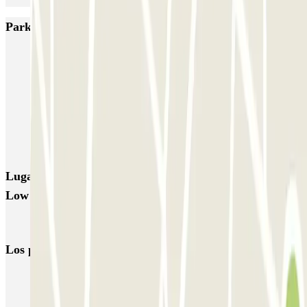
Parkings más valorados en Oporto
SABA Cardosas
SABA Ribeira
SABA Palácio da Justiça
SABA Praça Lisboa
Visconde Setúbal
Cristal Park
Parque do Carregal
APARC Península
AutoParque Laires
Garagem Dom João IV
Lugares y eventos interesantes cerca de RM Motors
Low Cost Parking - Valet - Coberto
Parking Aeropuerto Oporto low cost | Reserva al mejor precio
Los parkings
más reservados
Parking en Madrid
Parking en Barcelona