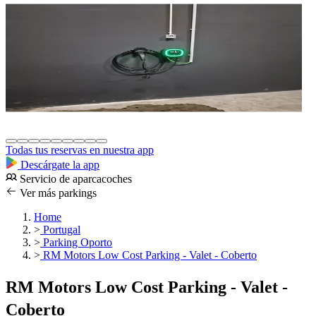
Todas tus reservas en nuestra app
Descárgate la app
Servicio de aparcacoches
Ver más parkings
Home
>
Portugal
>
Parking Oporto
>
RM Motors Low Cost Parking - Valet - Coberto
RM Motors Low Cost Parking - Valet -
Coberto