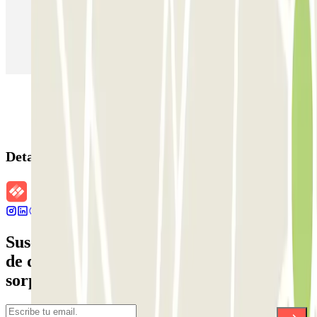
Parking en Aeropuerto Barcelona
Parking en Aeropuerto Madrid Barajas
Parking en Sants - Estación de Barcelona
Parking en Atocha
Detalles de la reserva
Suscríbete a nuestra newsletter y entérate
de descuentos, sorteos y otras muchas
sorpresas.