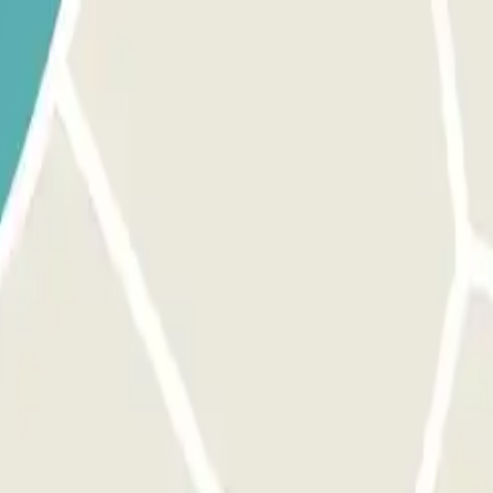
uerto. El número de teléfono del parking se proporcionará una vez hech
teléfono del parking se proporcionará una vez hecha la reserva.