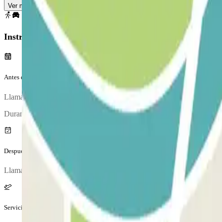
Ver mapa
Instrucciones
Antes de tu viaje
Llama al parking aproximadamente 15 minutos antes de llegar al aerop
Durante la llamada, una persona te confirmará el punto de encuentro.
Después de tu viaje
Llama al parking para solicitar la entrega del vehículo. El número de 
Servicios extra (no incluidos en el precio)