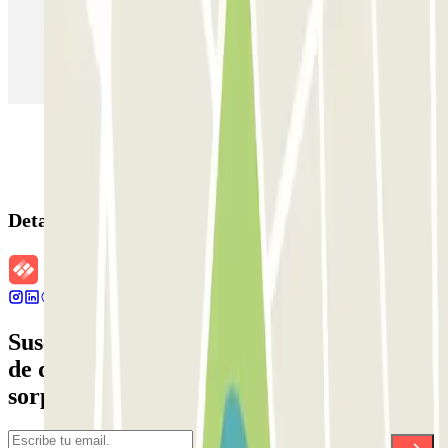
Parking en Aeropuerto Barcelona
Parking en Aeropuerto Madrid Barajas
Parking en Sants - Estación de Barcelona
Parking en Atocha
Detalles de la reserva
Suscríbete a nuestra newsletter y entérate
de descuentos, sorteos y otras muchas
sorpresas.