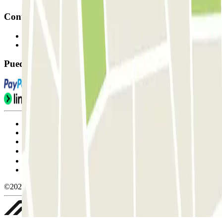
Contacto
Contáctanos
FAQ
Puedes utilizar estos métodos de pago:
Condiciones de uso y contratación
Condiciones de cancelación
Política de cookies
Gestionar cookies
Política de privacidad
Whistleblowing
©2026 Parclick. All rights reserved