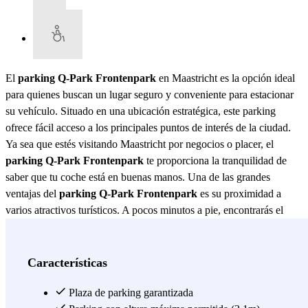
El
parking Q-Park Frontenpark
en Maastricht es la opción ideal
para quienes buscan un lugar seguro y conveniente para estacionar
su vehículo. Situado en una ubicación estratégica, este parking
ofrece fácil acceso a los principales puntos de interés de la ciudad.
Ya sea que estés visitando Maastricht por negocios o placer, el
parking Q-Park Frontenpark
te proporciona la tranquilidad de
saber que tu coche está en buenas manos. Una de las grandes
ventajas del
parking Q-Park Frontenpark
es su proximidad a
varios atractivos turísticos. A pocos minutos a pie, encontrarás el
encantador centro histórico de Maastricht, conocido por sus calles
adoquinadas, tiendas boutique y una gran variedad de restaurantes y
cafeterías. Además, el famoso parque Frontenpark, un lugar perfecto
Características
para un paseo relajante, está justo al lado. Esto hace que el
parking
Q-Park Frontenpark
Plaza de parking garantizada
sea una excelente opción para aquellos que