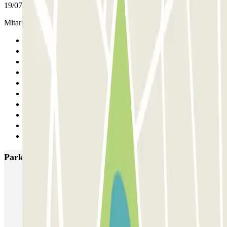
19/07/2026
Mitarbeiter haben wir nicht gesehen, von daher keine Bewertung...
Anterior
1
2
3
4
5
6
7
8
Siguiente
Parkings más valorados en Maastricht
ParkBee D'Artagnanlaan
ParkBee Maasboulevard
Q-Park de Griend
Q-Park Bassin
Q-Park Entre Deux
Q-Park Frontenpark