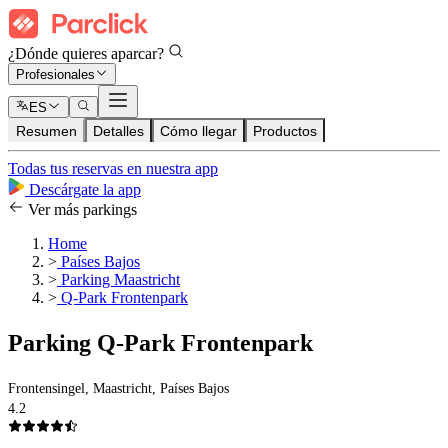
¿Dónde quieres aparcar?
Profesionales
ES
Resumen
Detalles
Cómo llegar
Productos
Todas tus reservas en nuestra app
Descárgate la app
Ver más parkings
Home
>
Países Bajos
>
Parking Maastricht
>
Q-Park Frontenpark
Parking Q-Park Frontenpark
Frontensingel, Maastricht, Países Bajos
4.2