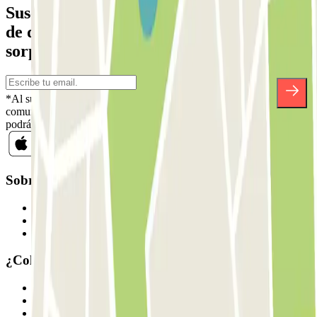
Suscríbete a nuestra newsletter y entérate
de descuentos, sorteos y otras muchas
sorpresas.
*Al suscribirte aceptas nuestra Política de Privacidad para recibir
comunicaciones comerciales de Parclick. Sin ningún compromiso,
podrás darte de baja cuando quieras en la misma newsletter.
Sobre Parclick
Quiénes somos
Cómo funciona
Nuestros parkings
¿Colaboramos?
Profesionales
Proveedor de parking
Afiliados