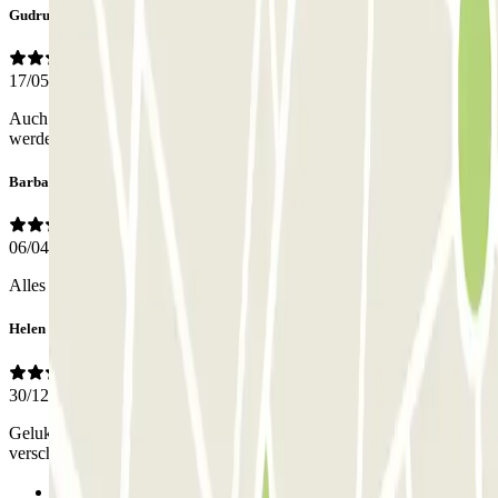
Gudrun
17/05/2026
Auch mitten in der Nacht konnte telefonisch jemand erreicht
werden, der einem weitergeholfen hat.
Barbara
06/04/2025
Alles top
Helen
30/12/2023
Gelukkig goed geholpen om er uit te komen. Dit was nl
verschrikkelijk ! Maar na tel contact toppie
Anterior