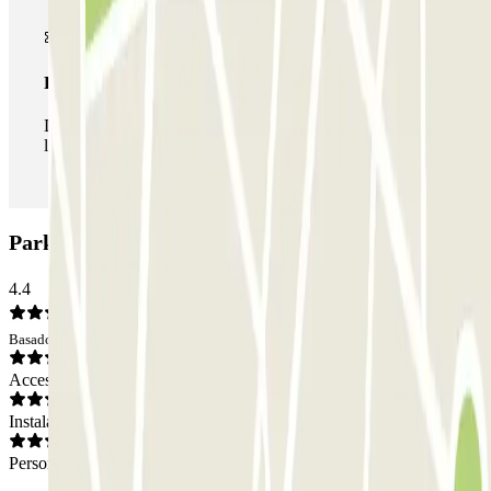
Pase ilimitado
Durante tu estancia podrás entrar y salir del parking todas
las veces que quieras.
Parking ParkBee Maasboulevard: Opiniones
4.4
Basado en 3 opiniones
Acceso
Instalaciones
Personal