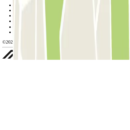
Condiciones de uso y contratación
Condiciones de cancelación
Política de cookies
Gestionar cookies
Política de privacidad
Whistleblowing
©2026 Parclick. All rights reserved