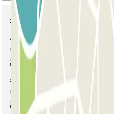
Productos de Parclick
Pase básico
Durante tu estancia podrás entrar y salir una única vez al
parking
Pase multiparking
Durante tu estancia podrás hacer uso de toda la red de
parkings de este operador disponibles en Parclick.