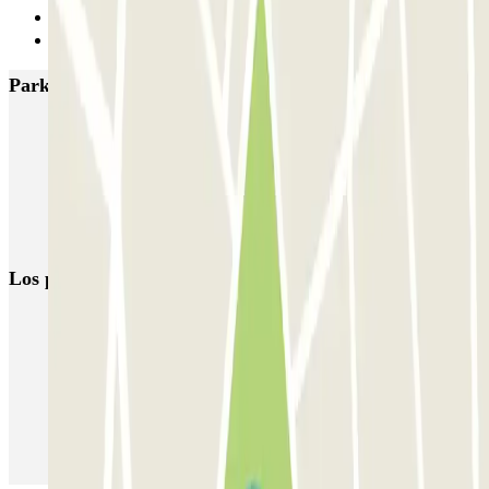
1
Siguiente
Parkings más valorados en Maastricht
ParkBee D'Artagnanlaan
ParkBee Maasboulevard
Q-Park de Griend
Q-Park Bassin
Q-Park Entre Deux
Q-Park Frontenpark
Los parkings
más reservados
Parking en Madrid
Parking en Barcelona
Parking en Aeropuerto Barcelona
Parking en Aeropuerto Madrid Barajas
Parking en Sants - Estación de Barcelona
Parking en Atocha