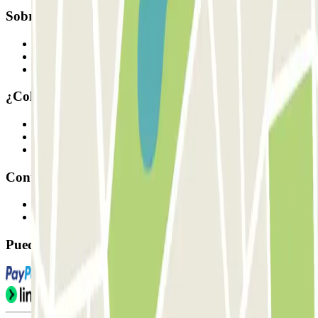
Sobre Parclick
Quiénes somos
Cómo funciona
Nuestros parkings
¿Colaboramos?
Profesionales
Proveedor de parking
Afiliados
Contacto
Contáctanos
FAQ
Puedes utilizar estos métodos de pago: