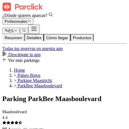
¿Dónde quieres aparcar?
Profesionales
ES
Resumen
Detalles
Cómo llegar
Productos
Todas tus reservas en nuestra app
Descárgate la app
Ver más parkings
Home
>
Países Bajos
>
Parking Maastricht
>
ParkBee Maasboulevard
Parking ParkBee Maasboulevard
Maasboulevard
4.4