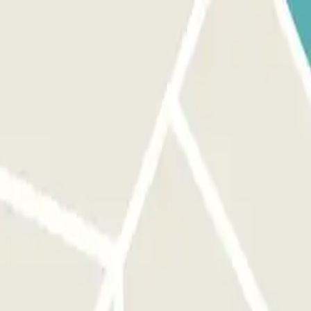
ARA SALIR: utiliza la tarjeta/mando que te dio el personal. SI TU