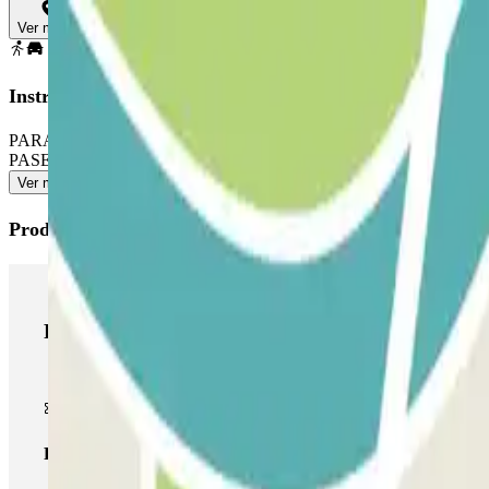
Ver mapa
Instrucciones
PARA ABRIR LA BARRERA: coge el ticket. Aparca en cualquier plaza li
PASE PERMITE ENTRADAS Y SALIDAS ILIMITADAS: utiliza la tarj
Ver más
Productos de Parclick
Productos de Parclick
Pase básico