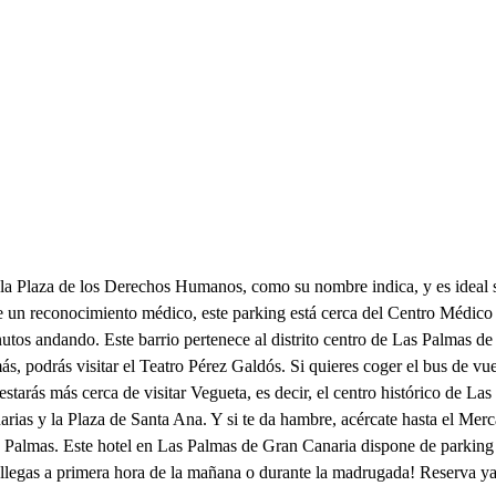
la Plaza de los Derechos Humanos, como su nombre indica, y es ideal 
te un reconocimiento médico, este parking está cerca del Centro Médico
inutos andando. Este barrio pertenece al distrito centro de Las Palmas d
s, podrás visitar el Teatro Pérez Galdós. Si quieres coger el bus de vuel
a, estarás más cerca de visitar Vegueta, es decir, el centro histórico de
anarias y la Plaza de Santa Ana. Y si te da hambre, acércate hasta el Me
 Palmas. Este hotel en Las Palmas de Gran Canaria dispone de parking p
 si llegas a primera hora de la mañana o durante la madrugada! Reserva