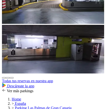
Todas tus reservas en nuestra app
Descárgate la app
Ver más parkings
Home
>
España
>
Parking Las Palmas de Gran Canaria