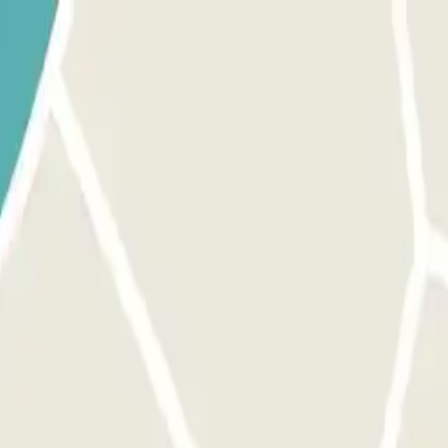
bre. Ve a la cabina de control con tu reserva Parclick y el ticket. P
eta/mando que te dio el personal.