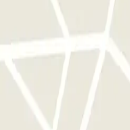
e este operador disponibles en Parclick.
ces que quieras.
: Opiniones