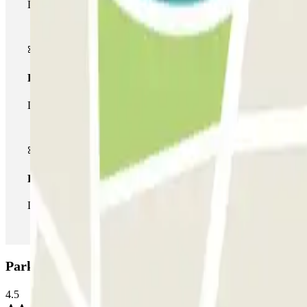
Durante tu estancia podrás entrar y salir una única vez al parking
Pase multiparking
Durante tu estancia podrás hacer uso de toda la red de parkings d
Pase ilimitado
Durante tu estancia podrás entrar y salir del parking todas las ve
Parking Venegas - Plaza de los Derechos Humanos
4.5