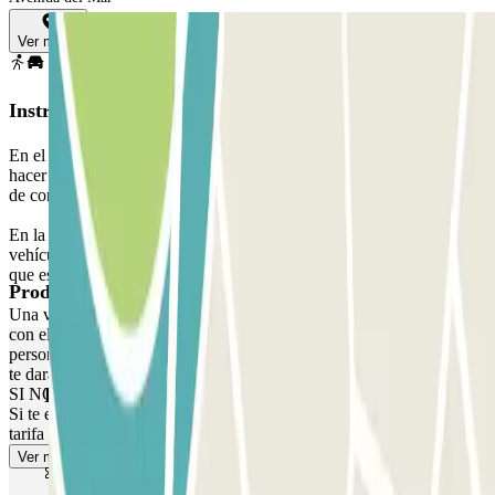
Ver mapa
Instrucciones
En el proceso de compra escoge la fecha en que vas a llegar. Tras
hacer el pago online recibirás por correo electrónico un justificante
de compra con el código localizador de tu reserva.
En la fecha de tu reserva, accede normalmente al parking con tu
vehículo, recoge el ticket a la entrada y aparca en cualquier plaza
que esté libre.
Productos de Parclick
Una vez te hayas bajado del coche, acércate a la cabina de control
con el justificante Parclick y el ticket que has recogido. Allí nuestro
personal comprobará tu reserva usando el localizador de tu reserva y
te dará la tarjeta que te permitirá las múltiples entradas y salidas.
Productos de Parclick
SI NO HAY PERSONAL: Usa el interfono
Si te excedes de tiempo tendrás que abonar la diferencia según la
tarifa regular del parking.
Ver más