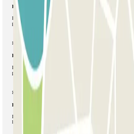
Pase básico
Durante tu estancia podrás entrar y salir una única vez al
parking
Pase multiparking
Durante tu estancia podrás hacer uso de toda la red de
parkings de este operador disponibles en Parclick.
Pase ilimitado
Durante tu estancia podrás entrar y salir del parking todas
las veces que quieras.