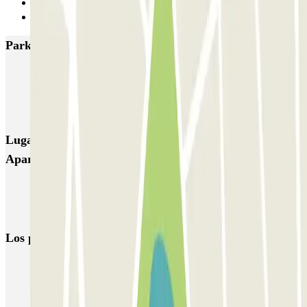
23
Siguiente
Parkings más valorados en La Línea de la Concepción
IC Aparcamiento Centro
IC Plaza Constitución
COPARK Alcaidesa - La Marina
Gibraltar Sta Bárbara
Lugares y eventos interesantes cerca de IC
Aparcamiento Centro
Parking en Gibraltar | Precios imbatibles | Parclick
Parking Puerto Algeciras barato (corta & larga estancia)
Los parkings
más reservados
Parking en Madrid
Parking en Barcelona
Parking en Aeropuerto Barcelona