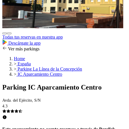
Todas tus reservas en nuestra app
Descárgate la app
Ver más parkings
Home
>
España
>
Parking La Línea de la Concepción
>
IC Aparcamiento Centro
Parking IC Aparcamiento Centro
Avda. del Ejército, S/N
4.3