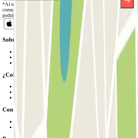
*Al suscribirte aceptas nuestra Política de Privacidad para recibir
comunicaciones comerciales de Parclick. Sin ningún compromiso,
podrás darte de baja cuando quieras en la misma newsletter.
Sobre Parclick
Quiénes somos
Cómo funciona
Nuestros parkings
¿Colaboramos?
Profesionales
Proveedor de parking
Afiliados
Contacto
Contáctanos
FAQ