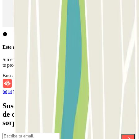
Parking en Aeropuerto Madrid Barajas
Parking en Sants - Estación de Barcelona
Parking en Atocha
Este aparcamiento no acepta reservas a través de Parclick.
Sin embargo, puedes reservar en uno de los parkings cercanos que
te proponemos.
Buscar parkings cercanos
Suscríbete a nuestra newsletter y entérate
de descuentos, sorteos y otras muchas
sorpresas.