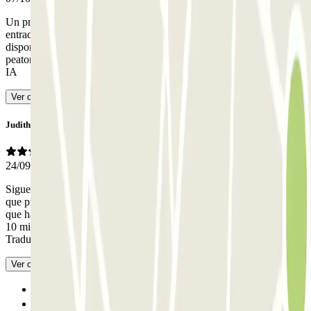
Un proceso de reserva sencillo y buenas instrucciones. Aunque la
entrada del aparcamiento mostraba que estaba lleno, había plazas
disponibles. El aparcamiento está bien situado para un fácil acceso
peatonal a Gibraltar. El personal fue muy servicial.
- Traducido con
IA
Ver original
Judith
24/09/2024
Sigue el enlace del email y te lleva directamente a la entrada. Tienes
que pulsar el botón de llamada en la máquina de pago y enfatizar
que has pagado por adelantado (no reservado previamente). A solo
10 minutos a pie de la frontera y genial para tranquilidad.
-
Traducido con IA
Ver original
Anterior
1