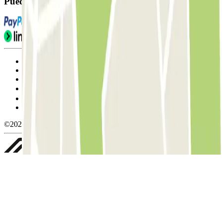
Puedes utilizar estos métodos de pago:
Condiciones de uso y contratación
Condiciones de cancelación
Política de cookies
Gestionar cookies
Política de privacidad
Whistleblowing
©2026 Parclick. All rights reserved