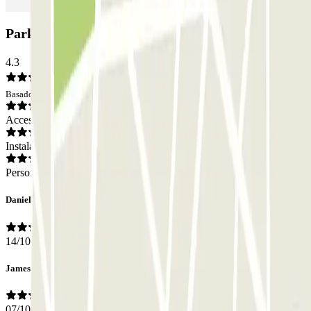
Parking IC Aparcamiento Centro: Opiniones
4.3
Basado en 69 opiniones
Acceso
Instalaciones
Personal
Daniela
14/10/2024
James
07/10/2024