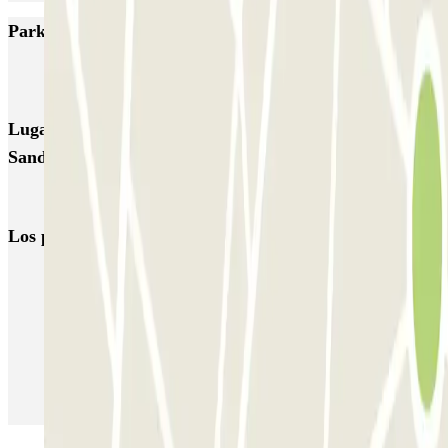
Parkings más valorados en Eindhoven
Q-Park Centrum De Admirant
Q-Park Mathildelaan
Q-Park Heuvel
Lugares y eventos interesantes cerca de Parkbee
Sandton Hotel
Parking aeropuerto Eindhoven al mejor precio | Parclick
Los parkings
más reservados
Parking en Madrid
Parking en Barcelona
Parking en Aeropuerto Barcelona
Parking en Aeropuerto Madrid Barajas
Parking en Sants - Estación de Barcelona
Parking en Atocha