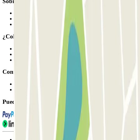
Sobre Parclick
Quiénes somos
Cómo funciona
Nuestros parkings
¿Colaboramos?
Profesionales
Proveedor de parking
Afiliados
Contacto
Contáctanos
FAQ
Puedes utilizar estos métodos de pago:
Condiciones de uso y contratación