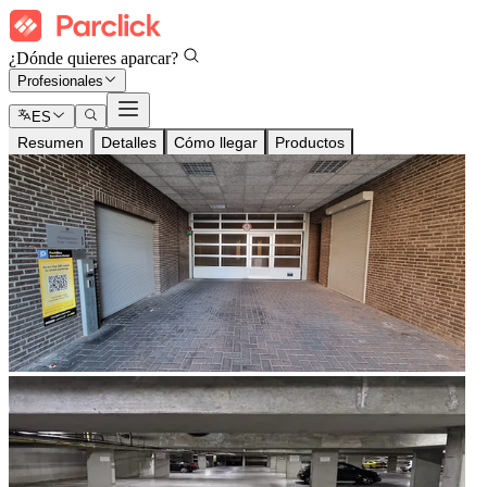
¿Dónde quieres aparcar?
Profesionales
ES
Resumen
Detalles
Cómo llegar
Productos