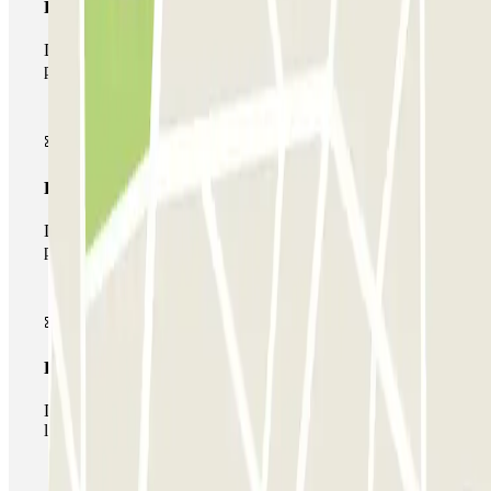
Pase básico
Durante tu estancia podrás entrar y salir una única vez al
parking
Pase multiparking
Durante tu estancia podrás hacer uso de toda la red de
parkings de este operador disponibles en Parclick.
Pase ilimitado
Durante tu estancia podrás entrar y salir del parking todas
las veces que quieras.