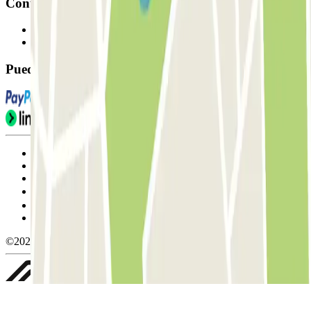
Contacto
Contáctanos
FAQ
Puedes utilizar estos métodos de pago:
Condiciones de uso y contratación
Condiciones de cancelación
Política de cookies
Gestionar cookies
Política de privacidad
Whistleblowing
©2026 Parclick. All rights reserved