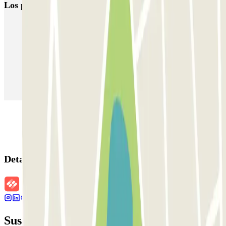
Los parkings
más reservados
Parking en Madrid
Parking en Barcelona
Parking en Aeropuerto Barcelona
Parking en Aeropuerto Madrid Barajas
Parking en Sants - Estación de Barcelona
Parking en Atocha
Detalles de la reserva
Suscríbete a nuestra newsletter y entérate