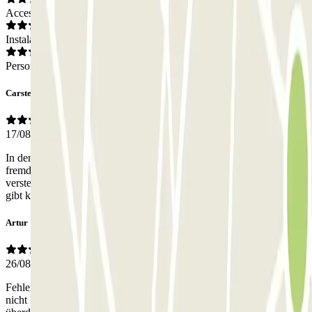
Acceso
Instalaciones
Personal
Carsten
17/08/2025
In der Woche ist es offenbar ein Büroparkplatz. Vermietung an
fremde außerhalb der Burozeiten und an Wochenenden. Etwas
versteckt und schwierig zu finden. offenbar freie Parkplatzwahl, es
gibt keine Anleitungen oder Vorschriften.
Artur
26/08/2024
Fehlerhafte Beschreibung! Es handelt sich dabei um ein Parkplatz
nicht Parkhaus wie angegeben. Ich bezahlte Geld für ein