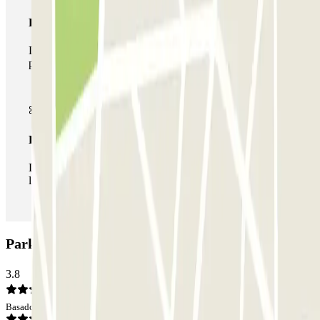
Pase multiparking
Durante tu estancia podrás hacer uso de toda la red de
parkings de este operador disponibles en Parclick.
Pase ilimitado
Durante tu estancia podrás entrar y salir del parking todas
las veces que quieras.
Parking ParkBee Don Boscostraat: Opiniones
3.8
Basado en 3 opiniones