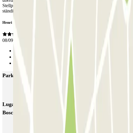
überdachtes Parkhaus, man kommt dahin und hat nur einen
Stellplatz unter offenem Himmel. Außerdem steht Eingangstür
ständig offen.
Henri
08/09/2023
Anterior
1
Siguiente
Parkings más valorados en Eindhoven
Q-Park Centrum De Admirant
Q-Park Mathildelaan
Q-Park Heuvel
Lugares y eventos interesantes cerca de ParkBee Don
Boscostraat
Parking aeropuerto Eindhoven al mejor precio | Parclick