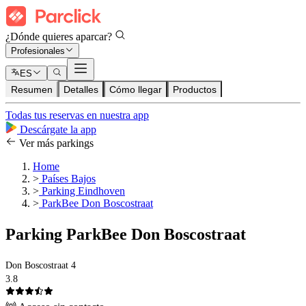
¿Dónde quieres aparcar?
Profesionales
ES
Resumen
Detalles
Cómo llegar
Productos
Todas tus reservas en nuestra app
Descárgate la app
Ver más parkings
Home
>
Países Bajos
>
Parking Eindhoven
>
ParkBee Don Boscostraat
Parking ParkBee Don Boscostraat
Don Boscostraat 4
3.8