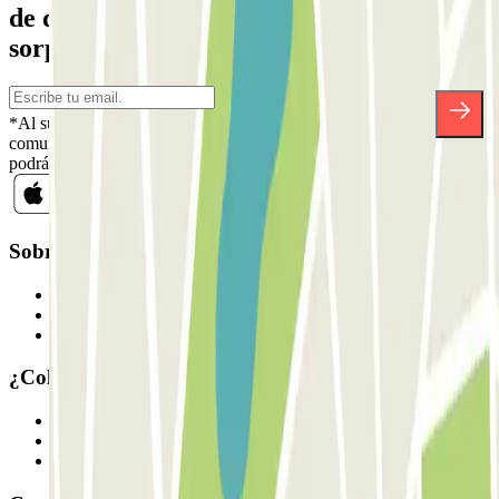
de descuentos, sorteos y otras muchas
sorpresas.
*Al suscribirte aceptas nuestra Política de Privacidad para recibir
comunicaciones comerciales de Parclick. Sin ningún compromiso,
podrás darte de baja cuando quieras en la misma newsletter.
Sobre Parclick
Quiénes somos
Cómo funciona
Nuestros parkings
¿Colaboramos?
Profesionales
Proveedor de parking
Afiliados