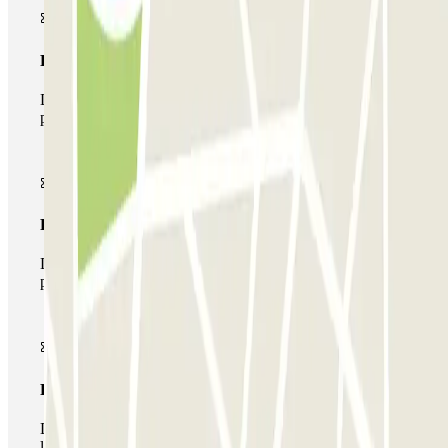
Pase básico
Durante tu estancia podrás entrar y salir una única vez al
parking
Pase multiparking
Durante tu estancia podrás hacer uso de toda la red de
parkings de este operador disponibles en Parclick.
Pase ilimitado
Durante tu estancia podrás entrar y salir del parking todas
las veces que quieras.