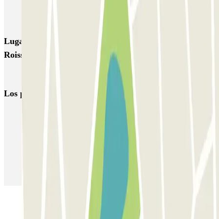
Q-Park Ravet
Lugares y eventos interesantes cerca de Q-Park
Roissard
Aparcamiento Gare Chambery
Los parkings
más reservados
Parking en Madrid
Parking en Barcelona
Parking en Aeropuerto Barcelona
Parking en Aeropuerto Madrid Barajas
Parking en Sants - Estación de Barcelona
Parking en Atocha