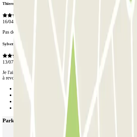
Thierry
16/04/2026
Pas de contact avec le personnel donc 3 = sans opinion
Sylvette
13/07/2025
Je l'ai cherché ; passé et repassée plusieurs fois devant .Signalisation
à revoir. Une fois qu'on a trouvé l'entrée c'est parfait
Anterior
1
2
Siguiente
Parkings más valorados en Chambéry
Q-Park Cassine Gare
Q-Park Falaise
Q-Park Roissard