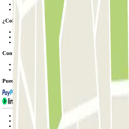
Cómo funciona
Nuestros parkings
¿Colaboramos?
Profesionales
Proveedor de parking
Afiliados
Contacto
Contáctanos
FAQ
Puedes utilizar estos métodos de pago:
Condiciones de uso y contratación
Condiciones de cancelación
Política de cookies