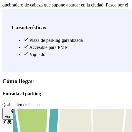
quebradero de cabeza que supone aparcar en la ciudad. Pasee por el
encantador Quai du Jeu de Paume, descubra lugares históricos como
la Fontaine des Éléphants, o déjese seducir por la extraordinaria
arquitectura de la ciudad mientras explora sus antiguos edificios y
Características
pintorescas callejuelas, ¡todo ello sin preocupaciones! Con Parclick
y el parking Roissard, ha encontrado la solución ideal para su
Plaza de parking garantizada
estancia en Chambéry, ya sea una escapada corta o una visita más
Accesible para PMR
larga. Así de sencillo.
Vigilado
Ver más
Cómo llegar
Entrada al parking
Quai du Jeu de Paume,
Ver mapa