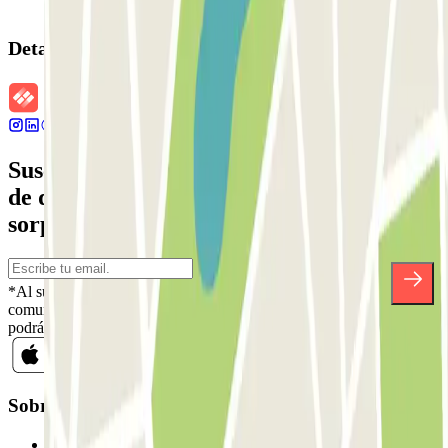
Detalles de la reserva
Suscríbete a nuestra newsletter y entérate
de descuentos, sorteos y otras muchas
sorpresas.
*Al suscribirte aceptas nuestra Política de Privacidad para recibir
comunicaciones comerciales de Parclick. Sin ningún compromiso,
podrás darte de baja cuando quieras en la misma newsletter.
Sobre Parclick
Quiénes somos