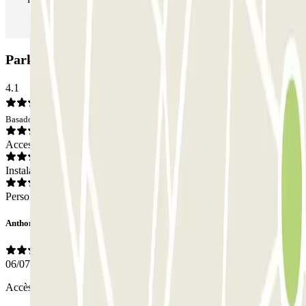
Parking Q-Park Roissard: Opiniones
4.1
Basado en 4 opiniones
Acceso
Instalaciones
Personal
Anthony
06/07/2026
Accès rapide avec la lecture de plaque ,très content.