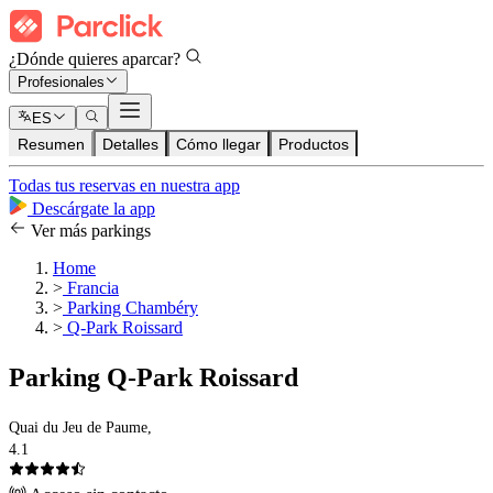
¿Dónde quieres aparcar?
Profesionales
ES
Resumen
Detalles
Cómo llegar
Productos
Todas tus reservas en nuestra app
Descárgate la app
Ver más parkings
Home
>
Francia
>
Parking Chambéry
>
Q-Park Roissard
Parking Q-Park Roissard
Quai du Jeu de Paume,
4.1