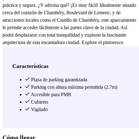
práctica y segura. ¿Y adivina qué? ¡Es muy fácil! Idealmente situado
cerca del corazón de Chambéry, Boulevard de Lemenc, y de
atracciones locales como el Castillo de Chambéry, este aparcamiento
le permite acceder fácilmente a las partes clave de la ciudad. Así
podrá desplazarse con total tranquilidad y explorar la fascinante
arquitectura de esta encantadora ciudad. Explore el pintoresco
distrito Centre-Ville de Chambéry, visite lugares de interés cultural
como el Musée des Beaux-Arts, o disfrute del animado ambiente de
la ciudad mientras descubre sus vibrantes barrios, todo ello sin tener
Características
que preocuparse por su vehículo. No olvide descubrir los
restaurantes emblemáticos de Chambéry, como "Le Clos des
Plaza de parking garantizada
Capucins" para vivir una experiencia gastronómica inolvidable, o
Parking con altura máxima permitida (2.7m)
"Le 5ème Art" donde podrá disfrutar de una refinada cocina
Accesible para PMR
francesa en un ambiente acogedor. Reserve con Parclick y habrá
Cubierto
encontrado la solución ideal y segura para sus estancias cortas o
Vigilado
largas en Chambéry.
Ver más
Cómo llegar