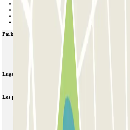
1
2
3
Siguiente
Parkings más valorados en Chambéry
Q-Park Cassine Gare
Q-Park Falaise
Q-Park Roissard
Q-Park Ravet
Lugares y eventos interesantes cerca de Q-Park Ravet
Aparcamiento Gare Chambery
Los parkings
más reservados
Parking en Madrid
Parking en Barcelona
Parking en Aeropuerto Barcelona