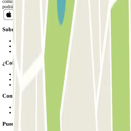
comunicaciones comerciales de Parclick. Sin ningún compromiso,
podrás darte de baja cuando quieras en la misma newsletter.
Sobre Parclick
Quiénes somos
Cómo funciona
Nuestros parkings
¿Colaboramos?
Profesionales
Proveedor de parking
Afiliados
Contacto
Contáctanos
FAQ
Puedes utilizar estos métodos de pago: