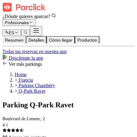
¿Dónde quieres aparcar?
Profesionales
ES
Resumen
Detalles
Cómo llegar
Productos
Todas tus reservas en nuestra app
Descárgate la app
Ver más parkings
Home
>
Francia
>
Parking Chambéry
>
Q-Park Ravet
Parking Q-Park Ravet
Boulevard de Lemenc, 2
4.1