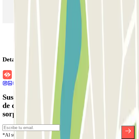
Parking en Aeropuerto Madrid Barajas
Parking en Sants - Estación de Barcelona
Parking en Atocha
Detalles de la reserva
Suscríbete a nuestra newsletter y entérate
de descuentos, sorteos y otras muchas
sorpresas.
*Al suscribirte aceptas nuestra Política de Privacidad para recibir