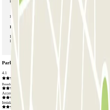
parkings de este operador disponibles en Parclick.
Pase ilimitado
Durante tu estancia podrás entrar y salir del parking todas
las veces que quieras.
Parking Q-Park Ravet: Opiniones
4.1
Basado en 8 opiniones
Acceso
Instalaciones