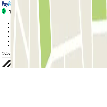
Condiciones de uso y contratación
Condiciones de cancelación
Política de cookies
Gestionar cookies
Política de privacidad
Whistleblowing
©2026 Parclick. All rights reserved