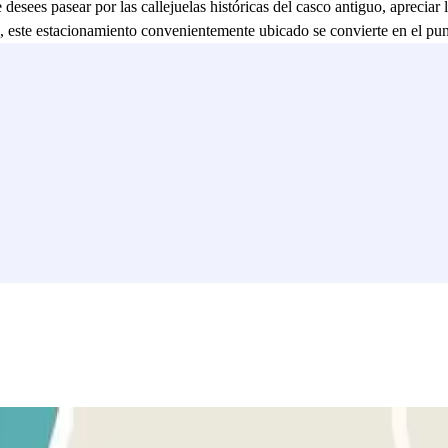
esees pasear por las callejuelas históricas del casco antiguo, apreciar 
tice, este estacionamiento convenientemente ubicado se convierte en el p
plorar esta encantadora ciudad saboyana con tranquilidad!