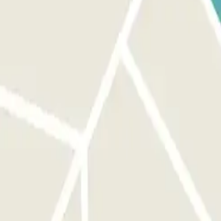
á su vehículo y la barrera se abrirá automáticamente sin
 QR RECIBIDO EN SU CORREO DE CONFIRMACIÓN: Si el lector no
 antelación, según la cobertura de red, dentro del estacionamiento.
idad de presionar ningún botón. Si la lectura de la placa no
uerta o la barrera con el código o el CÓDIGO QR disponible en tu