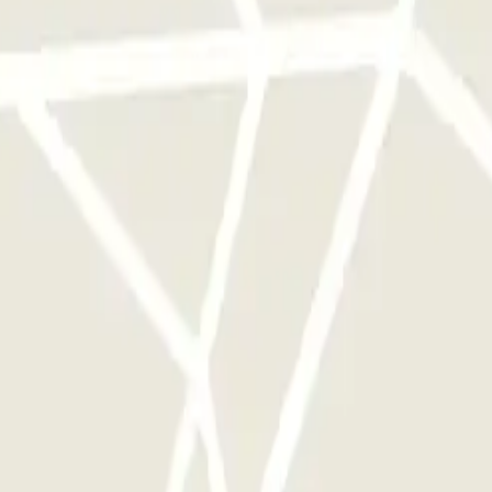
e este operador disponibles en Parclick.
ces que quieras.