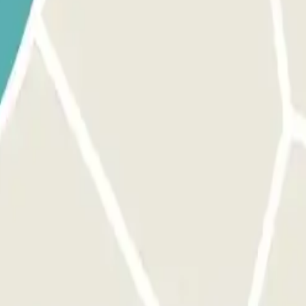
 Acérquese a la barrera. El lector de placas de matrícula reconocer
r lugar disponible. SI LA BARRERA NO SE ABRE: USE EL CÓDIGO
n no funciona, llame directamente al interfono. Cargue su código QR con
reconocerá su vehículo y la barrera se abrirá automáticamente sin neces
ATONAL: Si el estacionamiento cuenta con acceso peatonal, abre la p