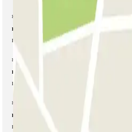
Pase básico
Durante tu estancia podrás entrar y salir una única vez al parking
Pase multiparking
Durante tu estancia podrás hacer uso de toda la red de parkings d
Pase ilimitado
Durante tu estancia podrás entrar y salir del parking todas las ve