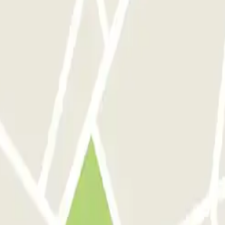
celona
Parking en Aeropuerto Madrid Barajas
Parking en Sants - Estación de 