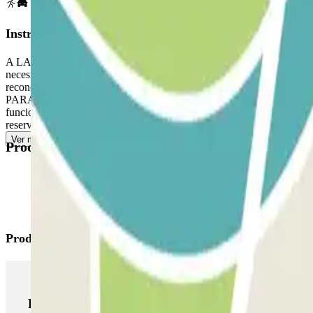
Instrucciones
A LA LLEGADA: Ingrese al estacionamiento. PARA ABRIR LA BARRERA:
necesidad de presionar ningún botón. Estacione en cualquie
reconoce su placa de matrícula, acerque el código QR al lector. Si aú
PARA SALIR: Acérquese a la barrera. El lector de placas de matrícula 
funciona, escanee el código QR en el terminal de salida. ACCESO PE
reserva. La reserva siempre permite entradas y salidas múltiples.
Ver más
Productos disponibles
Productos de Parclick
Productos de Parclick