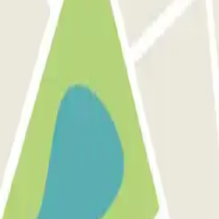
de descuentos, sorteos y otras muchas sorpre
omunicaciones comerciales de Parclick. Sin ningún compromiso, podrás d