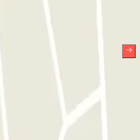
sas.
arte de baja cuando quieras en la misma newsletter.