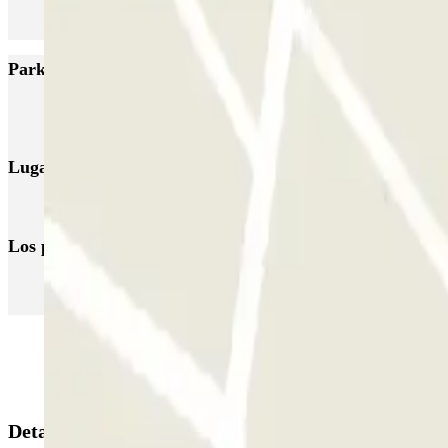
Parkings más valorados en Chambéry
Q-Park Cassine Gare
Q-Park Falaise
Q-Park Roissard
Q-Park Ravet
Lugares y eventos interesantes cerca de Q-Park Europe
Aparcamiento Gare Chambery
Los parkings
más reservados
Parking en Madrid
Parking en Barcelona
Parking en Aeropuerto Bar
Detalles de la reserva