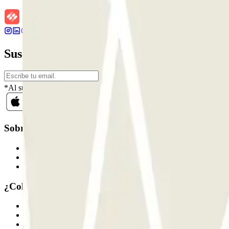
Suscríbete a nuestra newsletter y entérate 
*Al suscribirte aceptas nuestra Política de Privacidad para recibir c
Sobre Parclick
Quiénes somos
Cómo funciona
Nuestros parkings
¿Colaboramos?
Profesionales
Proveedor de parking
Afiliados