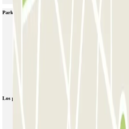
Parkings más valorados en Bruselas
Fly Parking - Aéroport Bruxelles Zaventem
Gare de Bruxelles-Midi ECTOR - Service Voiturier
INDIGO Brussel Royal
ParkBee Emile Delva Laeken
ParkBee Etterbeek Plaine
ParkBee Flagey Malibran
ParkBee Linthout Sint-Michel
ParkBee Parc Duden
ParkBee Rue de la Longue Haie
ParkBee Rue du Trône
Los parkings
más reservados
Parking en Madrid
Parking en Barcelona
Parking en Aeropuerto Barcelona