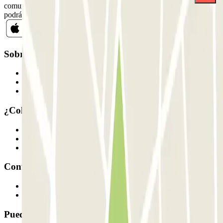
comunicaciones comerciales de Parclick. Sin ningún compromiso,
podrás darte de baja cuando quieras en la misma newsletter.
Sobre Parclick
Quiénes somos
Cómo funciona
Nuestros parkings
¿Colaboramos?
Profesionales
Proveedor de parking
Afiliados
Contacto
Contáctanos
FAQ
Puedes utilizar estos métodos de pago: