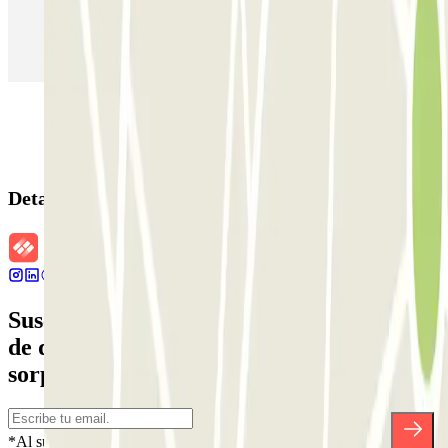
Parking en Aeropuerto Madrid Barajas
Parking en Sants - Estación de Barcelona
Parking en Atocha
Detalles de la reserva
Suscríbete a nuestra newsletter y entérate
de descuentos, sorteos y otras muchas
sorpresas.
*Al suscribirte aceptas nuestra Política de Privacidad para recibir