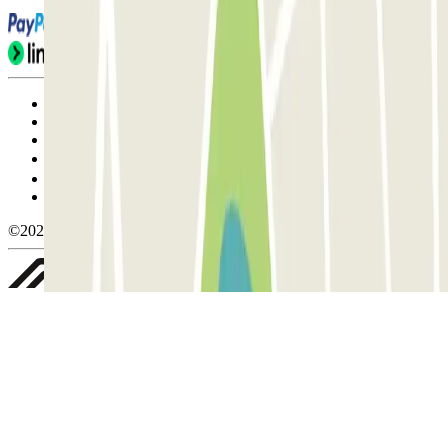
Condiciones de uso y contratación
Condiciones de cancelación
Política de cookies
Gestionar cookies
Política de privacidad
Whistleblowing
©2026 Parclick. All rights reserved