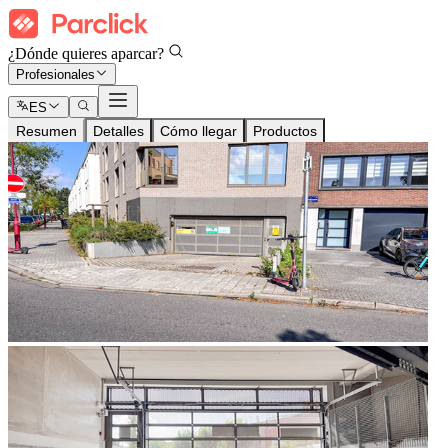
¿Dónde quieres aparcar?
Profesionales
ES
Resumen
Detalles
Cómo llegar
Productos