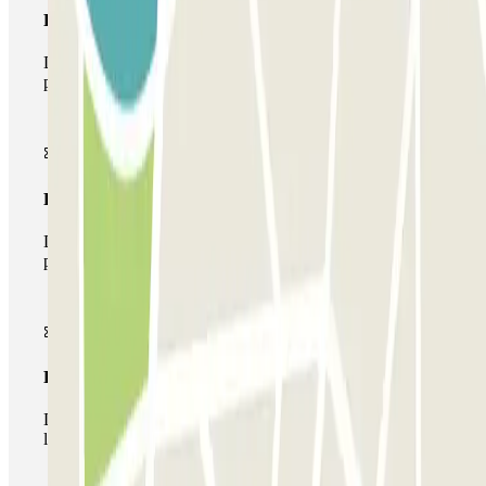
Pase básico
Durante tu estancia podrás entrar y salir una única vez al
parking
Pase multiparking
Durante tu estancia podrás hacer uso de toda la red de
parkings de este operador disponibles en Parclick.
Pase ilimitado
Durante tu estancia podrás entrar y salir del parking todas
las veces que quieras.