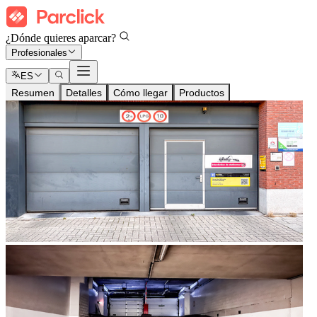
¿Dónde quieres aparcar?
Profesionales
ES
Resumen
Detalles
Cómo llegar
Productos