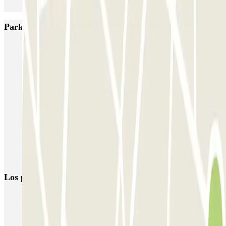
Parkings más valorados en Bruselas
Fly Parking - Aéroport Bruxelles Zaventem
Gare de Bruxelles-Midi ECTOR - Service Voiturier
INDIGO Brussel Royal
ParkBee Emile Delva Laeken
ParkBee Etterbeek Plaine
ParkBee Flagey Malibran
ParkBee Linthout Sint-Michel
ParkBee Parc Duden
ParkBee Rue de la Longue Haie
ParkBee Rue du Trône
Los parkings
más reservados
Parking en Madrid
Parking en Barcelona
Parking en Aeropuerto Barcelona