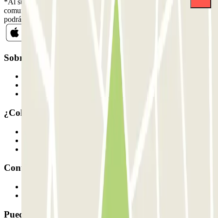
*Al suscribirte aceptas nuestra Política de Privacidad para recibir
comunicaciones comerciales de Parclick. Sin ningún compromiso,
podrás darte de baja cuando quieras en la misma newsletter.
Sobre Parclick
Quiénes somos
Cómo funciona
Nuestros parkings
¿Colaboramos?
Profesionales
Proveedor de parking
Afiliados
Contacto
Contáctanos
FAQ
Puedes utilizar estos métodos de pago: