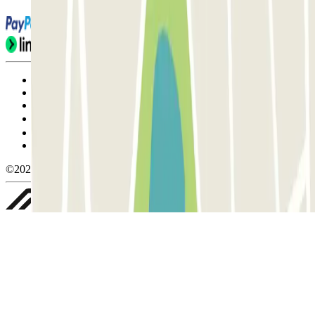
Condiciones de uso y contratación
Condiciones de cancelación
Política de cookies
Gestionar cookies
Política de privacidad
Whistleblowing
©2026 Parclick. All rights reserved