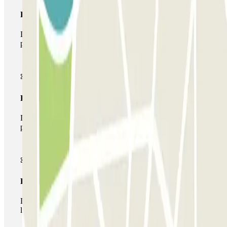
Pase básico
Durante tu estancia podrás entrar y salir una única vez al
parking
Pase multiparking
Durante tu estancia podrás hacer uso de toda la red de
parkings de este operador disponibles en Parclick.
Pase ilimitado
Durante tu estancia podrás entrar y salir del parking todas
las veces que quieras.