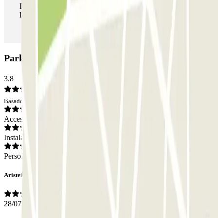
Durante tu estancia podrás entrar y salir del parking todas
las veces que quieras.
Parking Parkbee Prekelinden: Opiniones
3.8
Basado en 2 opiniones
Acceso
Instalaciones
Personal
Aristeidis
28/07/2025