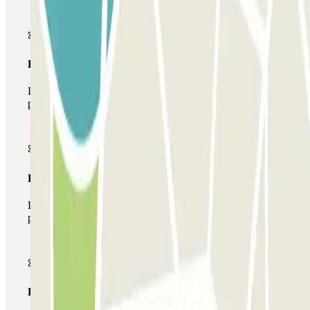
Pase básico
Durante tu estancia podrás entrar y salir una única vez al
parking
Pase multiparking
Durante tu estancia podrás hacer uso de toda la red de
parkings de este operador disponibles en Parclick.
Pase ilimitado