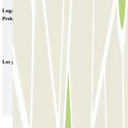
Lugares y eventos interesantes cerca de Parkbee
Prekelinden
Parking Atomium (Bruselas) al mejor precio
Parkings en el Aeropuerto de Bruselas-National - Zaventem (BRU)
Parking Brussels Expo al mejor precio
Los parkings
más reservados
Parking en Madrid
Parking en Barcelona
Parking en Aeropuerto Barcelona
Parking en Aeropuerto Madrid Barajas
Parking en Sants - Estación de Barcelona
Parking en Atocha