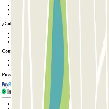
Quiénes somos
Cómo funciona
Nuestros parkings
¿Colaboramos?
Profesionales
Proveedor de parking
Afiliados
Contacto
Contáctanos
FAQ
Puedes utilizar estos métodos de pago:
Condiciones de uso y contratación
Condiciones de cancelación