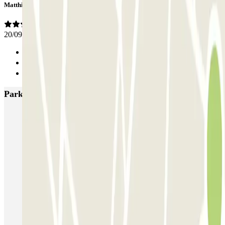
Matthias
20/09/2024
Anterior
1
Siguiente
Parkings más valorados en Bruselas
Fly Parking - Aéroport Bruxelles Zaventem
Gare de Bruxelles-Midi ECTOR - Service Voiturier
INDIGO Brussel Royal
ParkBee Emile Delva Laeken
ParkBee Etterbeek Plaine
ParkBee Flagey Malibran
ParkBee Linthout Sint-Michel
ParkBee Parc Duden
ParkBee Rue de la Longue Haie
ParkBee Rue du Trône