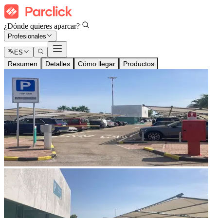
¿Dónde quieres aparcar?
Profesionales
ES
Resumen
Detalles
Cómo llegar
Productos