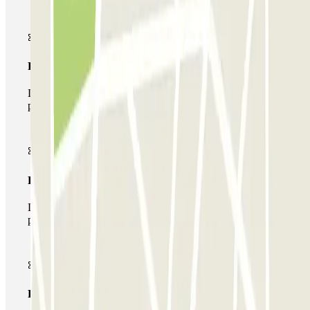
Pase básico
Durante tu estancia podrás entrar y salir una única vez al
parking
Pase multiparking
Durante tu estancia podrás hacer uso de toda la red de
parkings de este operador disponibles en Parclick.
Pase ilimitado