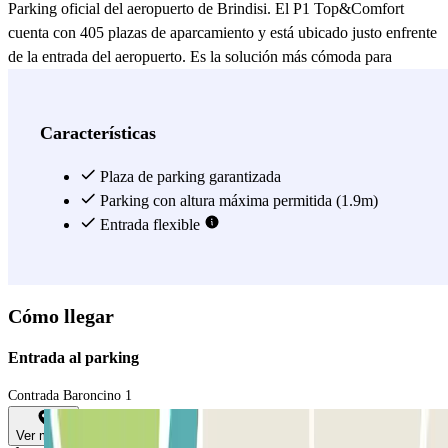
Parking oficial del aeropuerto de Brindisi. El P1 Top&Comfort
cuenta con 405 plazas de aparcamiento y está ubicado justo enfrente
de la entrada del aeropuerto. Es la solución más cómoda para
quienes desean llegar fácilmente al aeropuerto. Si prefieres mantener
tu coche cubierto, puedes utilizar el parking P1 Top Car, que cuenta
con 65 plazas de aparcamiento y está siempre muy cerca de la
Características
terminal de pasajeros.
Plaza de parking garantizada
Ver más
Parking con altura máxima permitida (1.9m)
Entrada flexible
Cómo llegar
Entrada al parking
Contrada Baroncino 1
Ver mapa