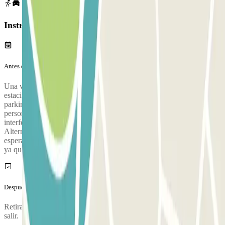
Instrucciones
Antes de tu viaje
Una vez que llegues al parking, retira el ticket para ingresar,
estaciona tu vehículo y dirígete al punto de información dentro del
parking SABA P1 para validar tu reserva. En caso de que no haya
personal en el punto de información del parking P1, utiliza el
interfono en las cajas automáticas y espera una respuesta.
Alternativamente, llama al número fijo indicado (+39 064215257) y
espera una respuesta. Recuerda NO pagar el parking nuevamente,
ya que no será reembolsable.
Después de tu viaje
Retira tu vehículo y utiliza el ticket que retiraste a la llegada para
salir.