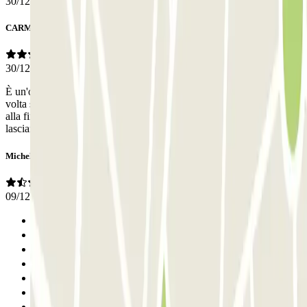
30/12/2025
CARMELO
30/12/2025
È un'ottima soluzione ma migliorerei la modalità di accesso: l'ultima
volta sono rimasto 10 minuti ad aspettare che mi aprissero la sbarra e
alla fine sono dovuto andare alla reception a piedi sotto la pioggia
lasciando l'auto all'ingresso
Michele
09/12/2025
Anterior
1
2
3
4
5