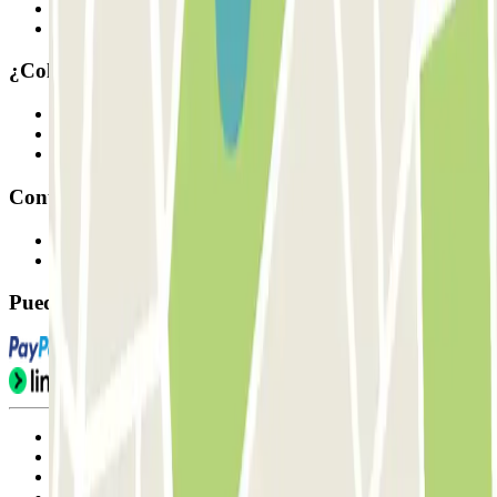
Cómo funciona
Nuestros parkings
¿Colaboramos?
Profesionales
Proveedor de parking
Afiliados
Contacto
Contáctanos
FAQ
Puedes utilizar estos métodos de pago:
Condiciones de uso y contratación
Condiciones de cancelación
Política de cookies