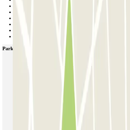
6
7
8
9
10
11
Siguiente
Parkings más valorados en Brindisi
SABA Aeroporto di Brindisi Comfort - P1
QUICK - Aeroporto Brindisi
Saba Aeroporto di Brindisi TOP CAR - P1
MART PARKING – Shuttle - Aeroporto Brindisi
MART PARKING – Car Valet - Aeroporto Brindisi
Parking Brindisi - Shuttle Aeroporto