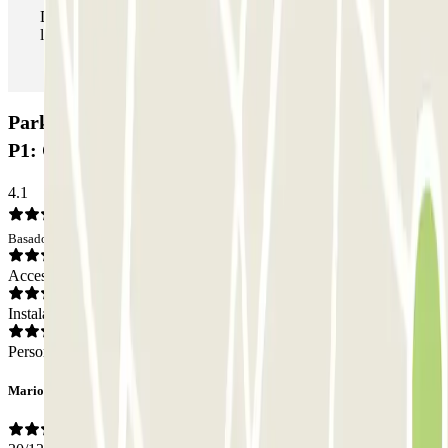
Durante tu estancia podrás entrar y salir del parking todas
las veces que quieras.
Parking Saba Aeroporto di Brindisi TOP CAR -
P1: Opiniones
4.1
Basado en 33 opiniones
Acceso
Instalaciones
Personal
Mario