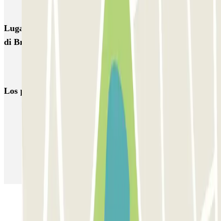
PugliaParking Shuttle Aeroporto di Brindisi
Lugares y eventos interesantes cerca de Saba Aeroporto
di Brindisi TOP CAR - P1
Parkings en el Aeropuerto de Salento - Brindisi-Papola Casale
(BDS)
Los parkings
más reservados
Parking en Madrid
Parking en Barcelona
Parking en Aeropuerto Barcelona
Parking en Aeropuerto Madrid Barajas
Parking en Sants - Estación de Barcelona
Parking en Atocha