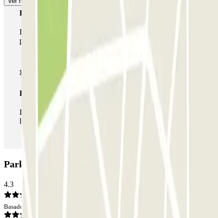
Ver más
Pase multiparking
Durante tu estancia podrás hacer uso de toda la red de
parkings de este operador disponibles en Parclick.
Pase ilimitado
Durante tu estancia podrás entrar y salir del parking todas
las veces que quieras.
Parking INDIGO Coeur de Ville: Opiniones
4.3
Basado en 22 opiniones