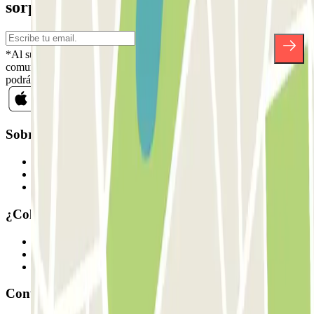
sorpresas.
*Al suscribirte aceptas nuestra Política de Privacidad para recibir
comunicaciones comerciales de Parclick. Sin ningún compromiso,
podrás darte de baja cuando quieras en la misma newsletter.
Sobre Parclick
Quiénes somos
Cómo funciona
Nuestros parkings
¿Colaboramos?
Profesionales
Proveedor de parking
Afiliados
Contacto