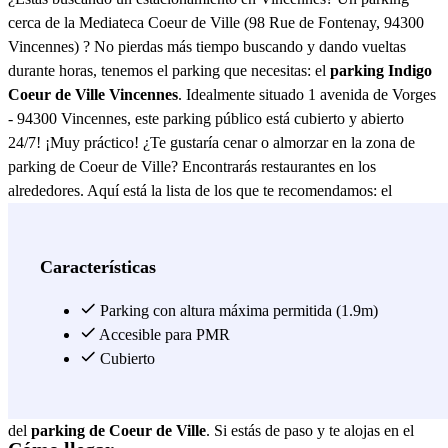
cerca de la Mediateca Coeur de Ville (98 Rue de Fontenay, 94300
Vincennes) ? No pierdas más tiempo buscando y dando vueltas
durante horas, tenemos el parking que necesitas: el
parking Indigo
Coeur de Ville Vincennes
. Idealmente situado 1 avenida de Vorges
- 94300 Vincennes, este parking público está cubierto y abierto
24/7! ¡Muy práctico! ¿Te gustaría cenar o almorzar en la zona de
parking de Coeur de Ville? Encontrarás restaurantes en los
alrededores. Aquí está la lista de los que te recomendamos: el
restaurante italiano Alessandro Vincennes (51 Rue de Fontenay,
94300 Vincennes), la brasserie Le Marigny (65 Rue de Fontenay,
94300 Vincennes), La Caz' à Pizza (2 Avenue de Vorges, 94300
Características
Vincennes), el Sunny Bagel (80 Rue de Fontenay A 0, 94300
Vincennes), el Megna Buffet À Volonté (49 Rue de Fontenay,
Parking con altura máxima permitida (1.9m)
94300 Vincennes), el restaurante Le CO2 (2 Rue de l'Église, 94300
Accesible para PMR
Vincennes), el restaurante Comtesse du Barry (34 Avenue du
Cubierto
Château, 94300 Vincennes) y el Café Miettes (87 Rue de Fontenay,
94300 Vincennes). Todas estas direcciones están a poca distancia
del
parking de Coeur de Ville
. Si estás de paso y te alojas en el