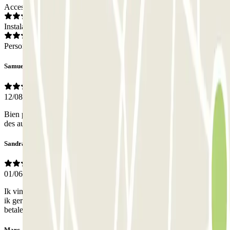
Acceso
Instalaciones
Personal
Samuel
12/08/2025
Bien placé au coeur de Vincennes, Pratique. Tarif élevé au regard
des autres parkings à proximité.
Sandra
01/06/2025
Ik vind het een beetje gek dat ik niet verzekerd ben van een plek als
ik gereserveerd en betaald heb. Wat is dan het nut van vantevoren
betalen?
Marc