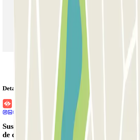
Parking en Madrid
Parking en Barcelona
Parking en Aeropuerto Barcelona
Parking en Aeropuerto Madrid Barajas
Parking en Sants - Estación de Barcelona
Parking en Atocha
Detalles de la reserva
Suscríbete a nuestra newsletter y entérate
de descuentos, sorteos y otras muchas