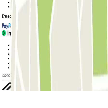
Contáctanos
FAQ
Puedes utilizar estos métodos de pago:
Condiciones de uso y contratación
Condiciones de cancelación
Política de cookies
Gestionar cookies
Política de privacidad
Whistleblowing
©2026 Parclick. All rights reserved