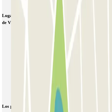
INDIGO Coeur de Ville
INDIGO Marigny Château
Lugares y eventos interesantes cerca de INDIGO Coeur
de Ville
Parkings cerca del Castillo de Vincennes
Encuentra y reserva tu Park and Ride cerca de París
Parkings cerca de la Estación de Bercy
Aparcar cerca del UGC Ciné Cité Bercy Paris
Aparcar cerca de la Universidad de París - Campus Grands
Moulins
Aparcar cerca de la Universidad de París - Campus Grands
Moulins
Aparcar cerca del cine MK2 Bibliothèque
Los parkings
más reservados