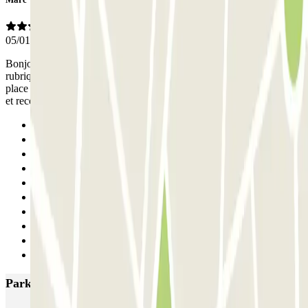
05/01/2025
Bonjour, je n'ai vu personne en fait aussi il m'est difficile d'évaluer la
rubrique personnel. Mais tout a bien fonctionné , il y avait de la
place même pour mon véhicule qui est un SUV. Je suis très satisfait
et recommande.
Anterior
1
2
3
4
5
6
7
8
Siguiente
Parkings más valorados en Vincennes