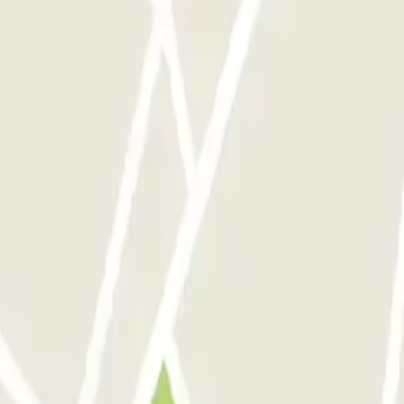
ces que quieras.
élizy