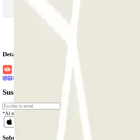
Parking en Madrid
Parking en Barcelona
Parking en Aeropuerto Bar
Detalles de la reserva
Suscríbete a nuestra newsletter y entérate 
*Al suscribirte aceptas nuestra Política de Privacidad para recibir c
Sobre Parclick