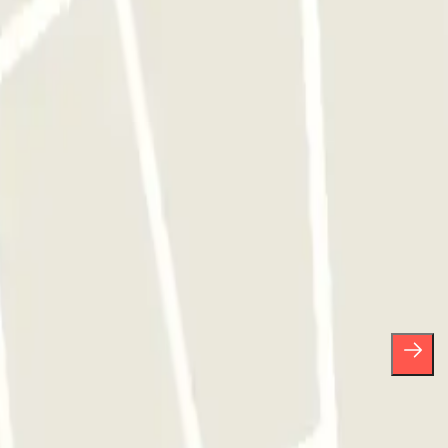
Barcelona
Parking en Atocha
sas.
arte de baja cuando quieras en la misma newsletter.