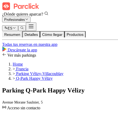
¿Dónde quieres aparcar?
Profesionales
ES
Resumen
Detalles
Cómo llegar
Productos
Todas tus reservas en nuestra app
Descárgate la app
Ver más parkings
Home
>
Francia
>
Parking Vélizy-Villacoublay
>
Q-Park Happy Vélizy
Parking Q-Park Happy Vélizy
Avenue Morane Saulnier, 5
Acceso sin contacto