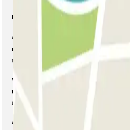
Productos de Parclick
Pase básico
Durante tu estancia podrás entrar y salir una única vez al parking
Pase multiparking
Durante tu estancia podrás hacer uso de toda la red de parkings d