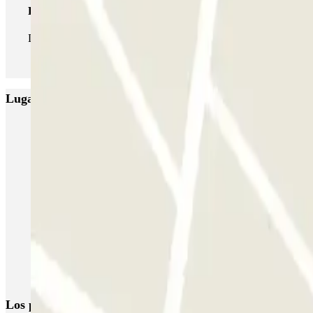
Pase ilimitado
Durante tu estancia podrás entrar y salir del parking todas las ve
Lugares y eventos interesantes cerca de Q-Park Happy V
Parkings cerca del Palacio de Versailles
Parkings cerca del estadio Parque de los Príncipes
Aparcar cerca del Hospital George Pompidou
Parking Arena París Sur
Aparcar cerca del Hospital Sainte-Périne
Aparcar cerca del barrio Porte de Vanves
Parking Hotel Campanile París 15 | Parclick
Los parkings
más reservados