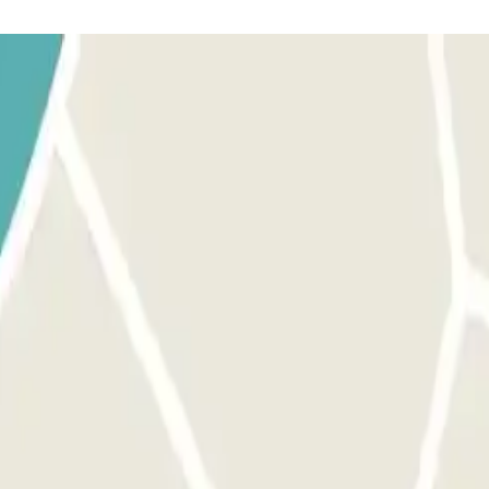
 Acérquese a la barrera. El lector de placas de matrícula reconocer
r lugar disponible. SI LA BARRERA NO SE ABRE: USE EL CÓDIGO
n no funciona, llame directamente al interfono. Cargue su código QR con
reconocerá su vehículo y la barrera se abrirá automáticamente sin neces
ATONAL: Si el estacionamiento cuenta con acceso peatonal, abre la p