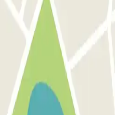
celona
Parking en Aeropuerto Madrid Barajas
Parking en Sants - Estación de 
de descuentos, sorteos y otras muchas sorpre
omunicaciones comerciales de Parclick. Sin ningún compromiso, podrás d