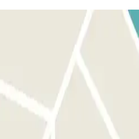
á su vehículo y la barrera se abrirá automáticamente sin
 QR RECIBIDO EN SU CORREO DE CONFIRMACIÓN: Si el lector no
 antelación, según la cobertura de red, dentro del estacionamiento.
idad de presionar ningún botón. Si la lectura de la placa no
uerta o la barrera con el código o el CÓDIGO QR disponible en tu