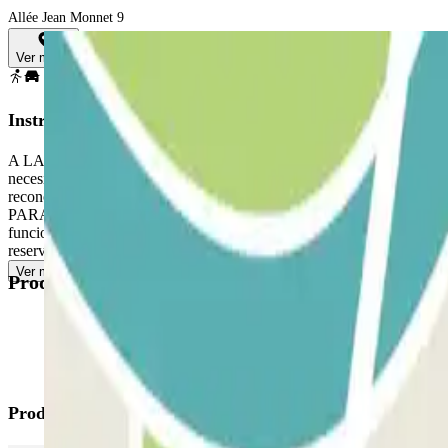
Allée Jean Monnet 9
Ver mapa
Instrucciones
A LA LLEGADA: Ingrese al estacionamiento. PARA ABRIR LA BARRERA:
necesidad de presionar ningún botón. Estacione en cualquie
reconoce su placa de matrícula, acerque el código QR al lector. Si aú
PARA SALIR: Acérquese a la barrera. El lector de placas de matrícula 
funciona, escanee el código QR en el terminal de salida. ACCESO PE
reserva. La reserva siempre permite entradas y salidas múltiples.
Ver más
Productos disponibles
Productos de Parclick