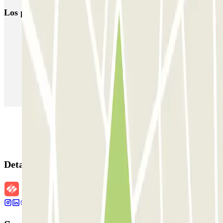
Los parkings
más reservados
Parking en Madrid
Parking en Barcelona
Parking en Aeropuerto Barcelona
Parking en Aeropuerto Madrid Barajas
Parking en Sants - Estación de Barcelona
Parking en Atocha
Detalles de la reserva