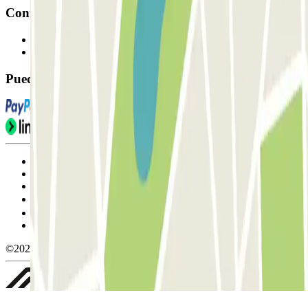
Contacto
Contáctanos
FAQ
Puedes utilizar estos métodos de pago:
Condiciones de uso y contratación
Condiciones de cancelación
Política de cookies
Gestionar cookies
Política de privacidad
Whistleblowing
©2026 Parclick. All rights reserved