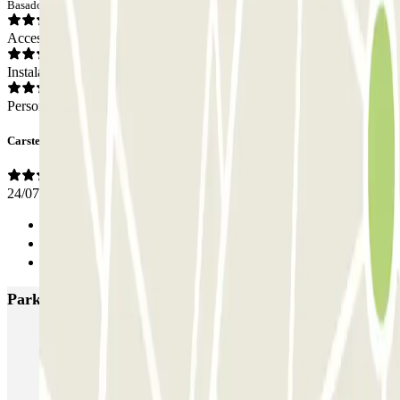
Basado en 1 opiniones
Acceso
Instalaciones
Personal
Carsten
24/07/2023
Anterior
1
Siguiente
Parkings más valorados en Utrecht
ParkBee Rotsoord
ParkBee Weg der Verenigde Naties
Parkbee Croeselaan
Parkbee Daalseplein 101
Parkbee Wolvenplein