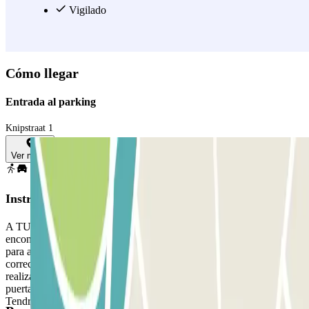
Vigilado
Cómo llegar
Entrada al parking
Knipstraat 1
Ver mapa
Instrucciones
A TU LLEGADA: Desde la app o a través del enlace que
encontrarás en tu reserva, utiliza el botón que te proporcionamos
para abrir la entrada. Asegurate de estar en frente de la entrada
correcta antes de activar el botón. A TU SALIDA: Una vez
realizada la entrada se te habilitará el botón para abrir la salida y las
puertas peatonales, el proceso es el mismo que para la entrada.
Tendrás 15 min adicionales al finalizar tu reserva para poder salir del