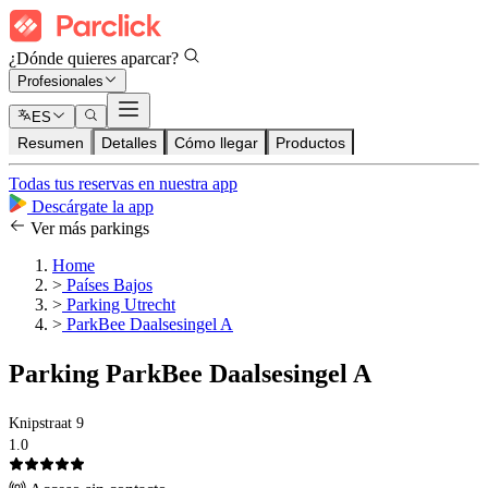
¿Dónde quieres aparcar?
Profesionales
ES
Resumen
Detalles
Cómo llegar
Productos
Todas tus reservas en nuestra app
Descárgate la app
Ver más parkings
Home
>
Países Bajos
>
Parking Utrecht
>
ParkBee Daalsesingel A
Parking ParkBee Daalsesingel A
Knipstraat 9
1.0