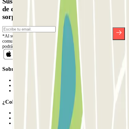
Suscríbete a nuestra newsletter y entérate
de descuentos, sorteos y otras muchas
sorpresas.
*Al suscribirte aceptas nuestra Política de Privacidad para recibir
comunicaciones comerciales de Parclick. Sin ningún compromiso,
podrás darte de baja cuando quieras en la misma newsletter.
Sobre Parclick
Quiénes somos
Cómo funciona
Nuestros parkings
¿Colaboramos?
Profesionales
Proveedor de parking
Afiliados