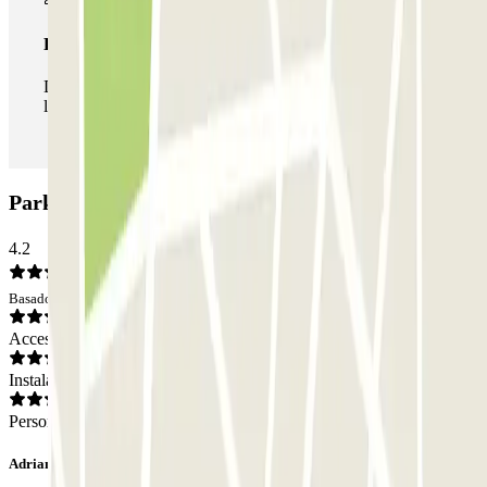
Pase ilimitado
Durante tu estancia podrás entrar y salir del parking todas
las veces que quieras.
Parking PROMOPARC Cúbics: Opiniones
4.2
Basado en 108 opiniones
Acceso
Instalaciones
Personal
Adriano