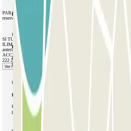
PARA SALIR: Llama al interfono y proporciona los datos de tu
Productos de Parclick
reserva.
SI TU PASE PERMITE ENTRADAS Y SALIDAS
ILIMITADAS, sigue el mismo procedimiento indicado
Pase básico
anteriormente para entrar y salir. SI TIENES PROBLEMAS DE
ACCESO, CONTACTA CON TELECONTROL 24H: +34602
Durante tu estancia podrás entrar y salir una única vez al
222 238
parking
Ver más
Pase multiparking
Durante tu estancia podrás hacer uso de toda la red de
parkings de este operador disponibles en Parclick.