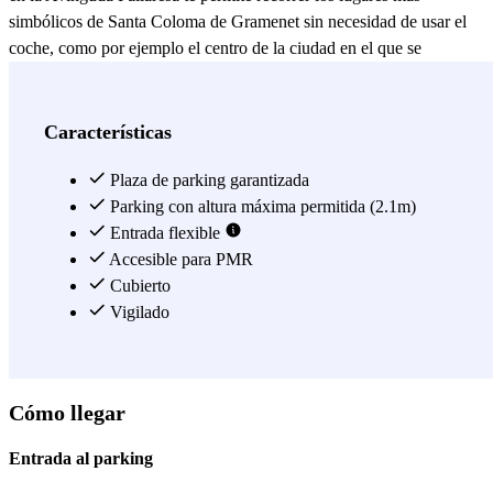
simbólicos de Santa Coloma de Gramenet sin necesidad de usar el
coche, como por ejemplo el centro de la ciudad en el que se
encuentran el Ajuntament, la Parroquia De Santa Coloma Esglesia
Major y el auditorio Can Roig i Torres. Si aparcas en Promoparc
Cúbics, tendrás la Escuela Oficial de Idiomas a menos de 10
Características
minutos andando, así como el Teatro Josep Maria de Sagarra, de
esta manera, no perderás más el tiempo buscando aparcamiento.
Plaza de parking garantizada
Parking con altura máxima permitida (2.1m)
Ver más
Entrada flexible
Accesible para PMR
Cubierto
Vigilado
Cómo llegar
Entrada al parking