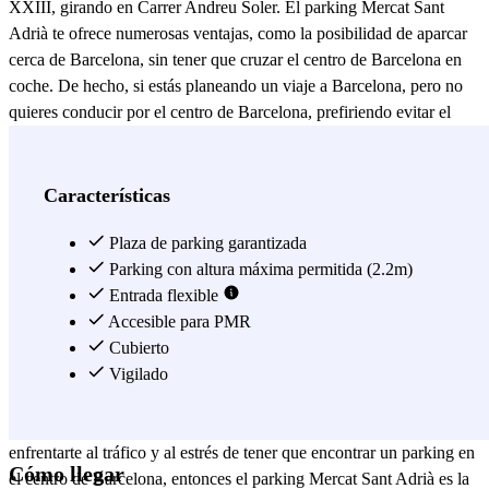
XXIII, girando en Carrer Andreu Soler. El parking Mercat Sant
Adrià te ofrece numerosas ventajas, como la posibilidad de aparcar
cerca de Barcelona, sin tener que cruzar el centro de Barcelona en
coche. De hecho, si estás planeando un viaje a Barcelona, pero no
quieres conducir por el centro de Barcelona, prefiriendo evitar el
tráfico y los atascos, el parking Mercat Sant Adrià te ofrece sus
instalaciones vigiladas y seguras para aparcar cerca del centro de
Barcelona al mejor precio. Dónde aparcar en Barcelona ya no será
Características
un problema gracias al parking Mercat Sant Adrià, que se encuentra
a tan solo 300 metros de la estación Artigues – Sant Adrià, por la
Plaza de parking garantizada
que transita la línea 2 de metro, la cual te permitirá llegar
Parking con altura máxima permitida (2.2m)
rápidamente hasta Barcelona y hasta sus principales lugares de
Entrada flexible
interés. Gracias a la línea 2, desde el parking Mercat Sant Adrià,
Accesible para PMR
podrás disfrutar de tu visita a Barcelona sin preocuparte de dónde
Cubierto
aparcar en Barcelona, y podrás aprovechar tu tiempo para visitar la
Vigilado
Sagrada Familia, Las Ramblas de Barcelona, y el característico
barrio de la Ciutat Vella. Si te gusta la tranquilidad y no quieres
enfrentarte al tráfico y al estrés de tener que encontrar un parking en
Cómo llegar
el centro de Barcelona, entonces el parking Mercat Sant Adrià es la