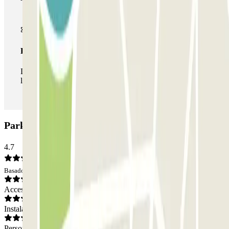
Pase ilimitado
Durante tu estancia podrás entrar y salir del parking todas
las veces que quieras.
Parking Mercat Sant Adrià: Opiniones
4.7
Basado en 84 opiniones
Acceso
Instalaciones
Personal