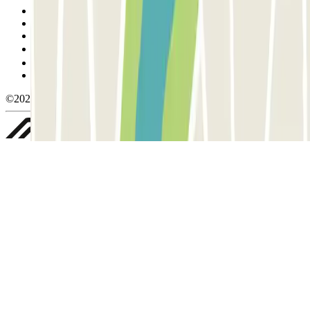
Condiciones de uso y contratación
Condiciones de cancelación
Política de cookies
Gestionar cookies
Política de privacidad
Whistleblowing
©2026 Parclick. All rights reserved