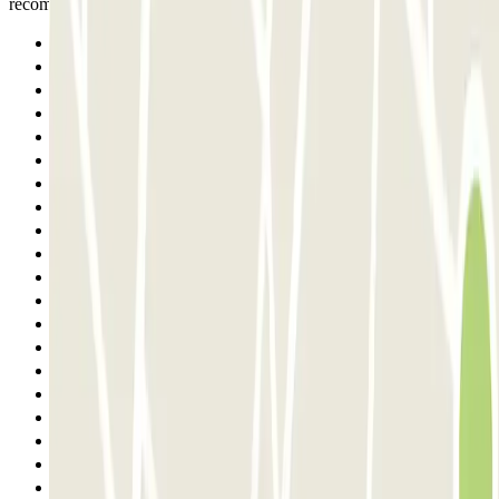
recommande. Possibilité d’aller aux toilettes au N-1.
Anterior
1
2
3
4
5
6
7
8
9
10
11
12
13
14
15
16
17
18
19