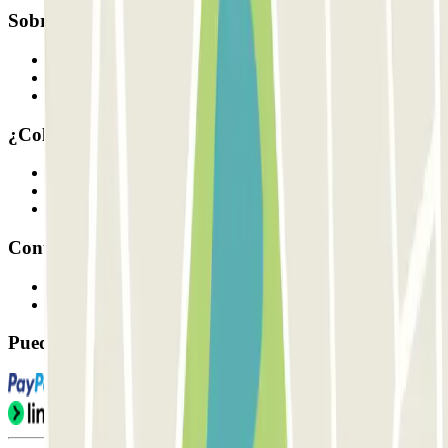
Sobre Parclick
Quiénes somos
Cómo funciona
Nuestros parkings
¿Colaboramos?
Profesionales
Proveedor de parking
Afiliados
Contacto
Contáctanos
FAQ
Puedes utilizar estos métodos de pago: