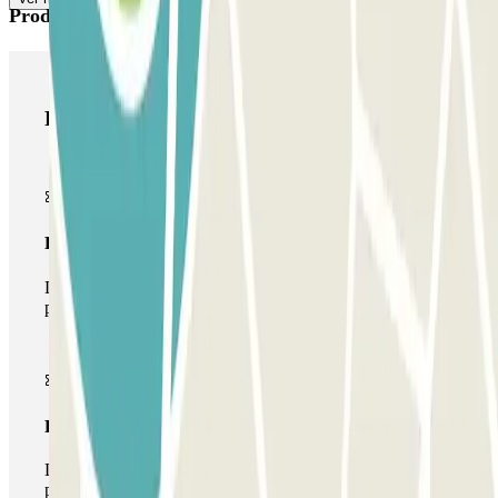
Productos de Parclick
Productos de Parclick
Pase básico
Durante tu estancia podrás entrar y salir una única vez al
parking
Pase multiparking
Durante tu estancia podrás hacer uso de toda la red de
parkings de este operador disponibles en Parclick.