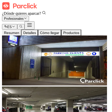
¿Dónde quieres aparcar?
Profesionales
ES
Resumen
Detalles
Cómo llegar
Productos