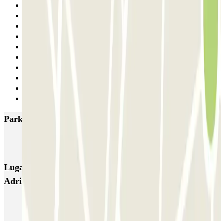
20
21
22
23
24
25
26
27
28
Siguiente
Parkings más valorados en San Adrián de Besós
Mercat Sant Adrià
Lugares y eventos interesantes cerca de Mercat Sant
Adrià
Parkings cerca de la sala Cinesa La Maquinista en Barcelona
Parkings en Sant Andreu