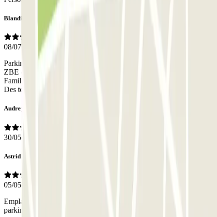
Blandine
08/07/2026
Parking vraiment bien situé sous un supermarché, hors de la zone
ZBE et très proche du métro qui mène directement à la Sagrada
Familia (en 15/20min) Le personnel est très aimable et sympathique.
Des toilettes sont à disposition si besoin.
Audrey
30/05/2026
Astrid
05/05/2026
Emplacement parfait pour prendre la ligne de métro à proximité. Le
parking est facile d’accès et le personnel très aimable. Je