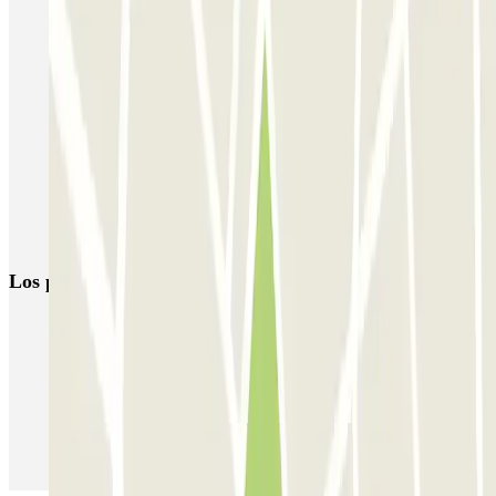
Parking Primavera Sound Barcelona | Aparcar en Parc del Fòrum |
Parclick
Reservas de parking en el Museo de Ciencias Naturales de
Barcelona
Parkings en el distrito de Sant Martí, Barcelona
Parking Rock Fest Barcelona | Mejor Precio | Parclick
Parking Nou Barris (Barcelona) | Parclick
Los parkings
más reservados
Parking en Madrid
Parking en Barcelona
Parking en Aeropuerto Barcelona
Parking en Aeropuerto Madrid Barajas
Parking en Sants - Estación de Barcelona
Parking en Atocha