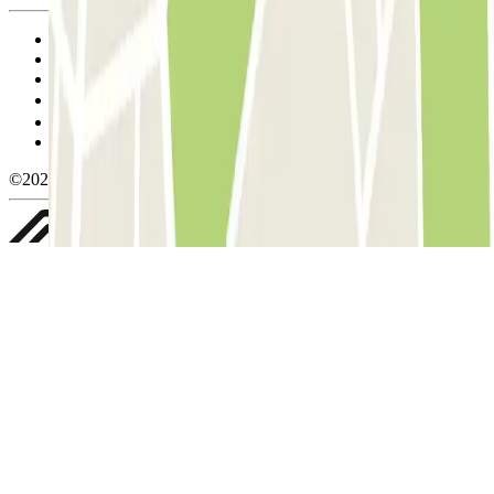
Condiciones de uso y contratación
Condiciones de cancelación
Política de cookies
Gestionar cookies
Política de privacidad
Whistleblowing
©2026 Parclick. All rights reserved