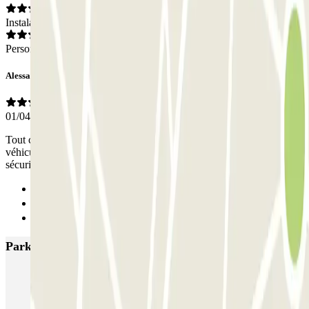
Instalaciones
Personal
Alessandro
01/04/2024
Tout ce dont vous avez besoin pour un parking et y laisser son
véhicule en toute sécurité. Accès facile, place asser large, caméra de
sécurité et très bien éclairer.
Anterior
1
Siguiente
Parkings más valorados en Róterdam
ParkBee Arrivals
ParkBee Botersloot
ParkBee Groot Handelsgebouw P1