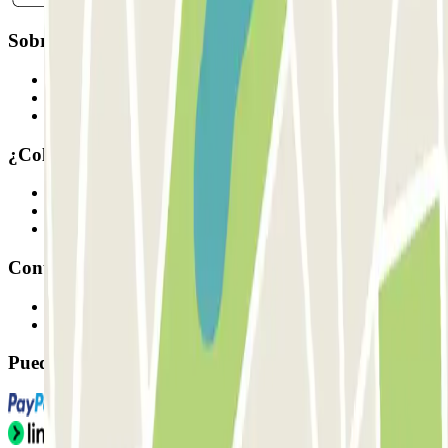
Sobre Parclick
Quiénes somos
Cómo funciona
Nuestros parkings
¿Colaboramos?
Profesionales
Proveedor de parking
Afiliados
Contacto
Contáctanos
FAQ
Puedes utilizar estos métodos de pago: