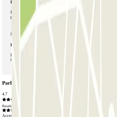
Pase multiparking
Durante tu estancia podrás hacer uso de toda la red de
parkings de este operador disponibles en Parclick.
Pase ilimitado
Durante tu estancia podrás entrar y salir del parking todas
las veces que quieras.
Parking ParkBee Tiendplein: Opiniones
4.7
Basado en 1 opiniones
Acceso