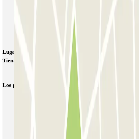
ParkBee Groot Handelsgebouw P2
ParkBee Oostplein
ParkBee Prins Alexanderplein B
ParkBee Tiendplein
ParkBee Wijnstraat 100
Q-Park Weena
Q-Park Rijnhaven
Lugares y eventos interesantes cerca de ParkBee
Tiendplein
Parkings en el Aeropuerto de Róterdam-La Haya (RTM)
Los parkings
más reservados
Parking en Madrid
Parking en Barcelona
Parking en Aeropuerto Barcelona
Parking en Aeropuerto Madrid Barajas
Parking en Sants - Estación de Barcelona
Parking en Atocha