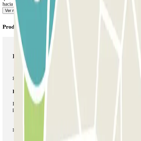
hacia la salida para evitar colas.
Ver más
Productos de Parclick
Productos de Parclick
Pase básico
Durante tu estancia podrás entrar y salir una única vez al
parking