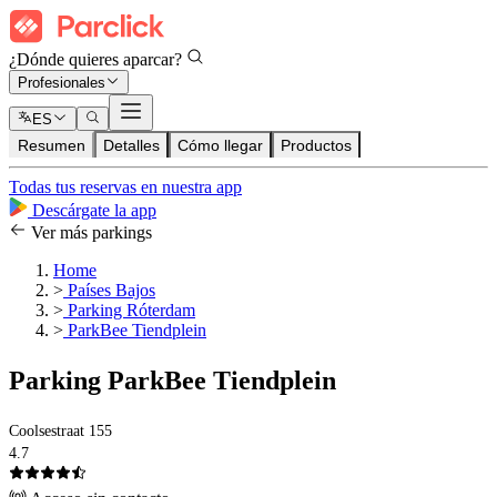
¿Dónde quieres aparcar?
Profesionales
ES
Resumen
Detalles
Cómo llegar
Productos
Todas tus reservas en nuestra app
Descárgate la app
Ver más parkings
Home
>
Países Bajos
>
Parking Róterdam
>
ParkBee Tiendplein
Parking ParkBee Tiendplein
Coolsestraat 155
4.7