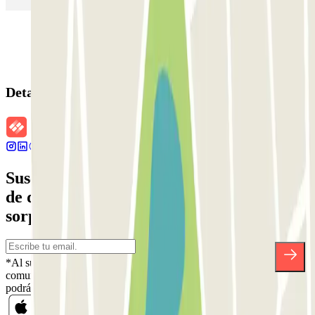
Detalles de la reserva
Suscríbete a nuestra newsletter y entérate
de descuentos, sorteos y otras muchas
sorpresas.
*Al suscribirte aceptas nuestra Política de Privacidad para recibir
comunicaciones comerciales de Parclick. Sin ningún compromiso,
podrás darte de baja cuando quieras en la misma newsletter.