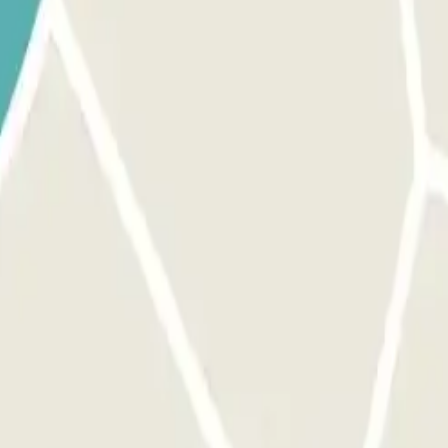
 Acérquese a la barrera. El lector de placas de matrícula reconocer
r lugar disponible. SI LA BARRERA NO SE ABRE: USE EL CÓDIGO
n no funciona, llame directamente al interfono. Cargue su código QR con
reconocerá su vehículo y la barrera se abrirá automáticamente sin neces
empre permite entradas y salidas múltiples.