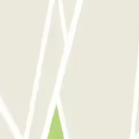
celona
Parking en Aeropuerto Madrid Barajas
Parking en Sants - Estación de 
de descuentos, sorteos y otras muchas sorpre