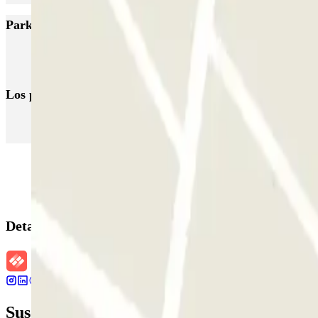
Parkings más valorados en Roermond
Q-Park Roercenter
Los parkings
más reservados
Parking en Madrid
Parking en Barcelona
Parking en Aeropuerto Bar
Detalles de la reserva
Suscríbete a nuestra newsletter y entérate 