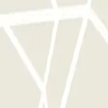
e este operador disponibles en Parclick.
ces que quieras.