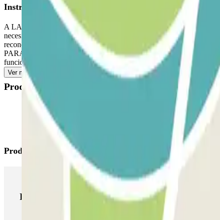
Instrucciones
A LA LLEGADA: Ingrese al estacionamiento. PARA ABRIR LA BARRERA:
necesidad de presionar ningún botón. Estacione en cualquie
reconoce su placa de matrícula, acerque el código QR al lector. Si aú
PARA SALIR: Acérquese a la barrera. El lector de placas de matrícula 
funciona, escanee el código QR en el terminal de salida. La reserva si
Ver más
Productos disponibles
Productos de Parclick
Productos de Parclick