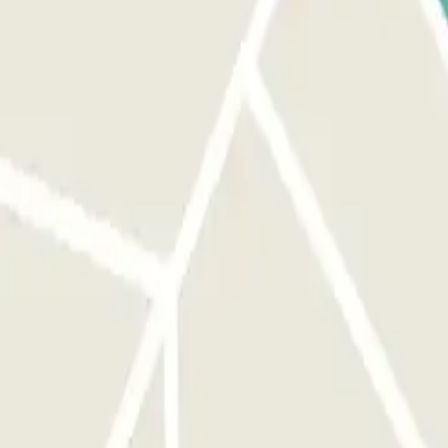
á su vehículo y la barrera se abrirá automáticamente sin
 QR RECIBIDO EN SU CORREO DE CONFIRMACIÓN: Si el lector no
 antelación, según la cobertura de red, dentro del estacionamiento.
idad de presionar ningún botón. Si la lectura de la placa no