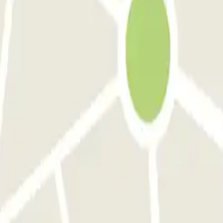
Barcelona
Parking en Atocha
sas.