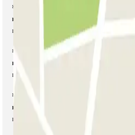
Pase básico
Durante tu estancia podrás entrar y salir una única vez al parking
Pase multiparking
Durante tu estancia podrás hacer uso de toda la red de parkings d
Pase ilimitado
Durante tu estancia podrás entrar y salir del parking todas las ve