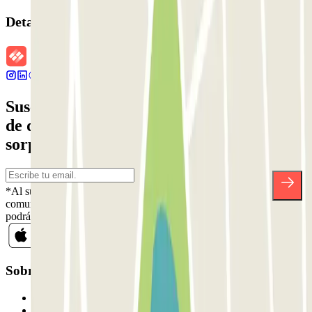
Detalles de la reserva
Suscríbete a nuestra newsletter y entérate
de descuentos, sorteos y otras muchas
sorpresas.
*Al suscribirte aceptas nuestra Política de Privacidad para recibir
comunicaciones comerciales de Parclick. Sin ningún compromiso,
podrás darte de baja cuando quieras en la misma newsletter.
Sobre Parclick
Quiénes somos
Cómo funciona