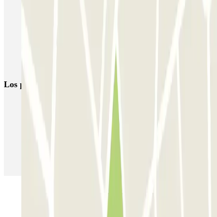
Parkings en Sant Andreu
Parking Nou Barris (Barcelona) | Parclick
Parking Horta Barcelona (barrio) | Parclick
Parking Vall d’Hebrón Hospital | 3 Parkings con DESCUENTO |
Parclick
Los parkings
más reservados
Parking en Madrid
Parking en Barcelona
Parking en Aeropuerto Barcelona
Parking en Aeropuerto Madrid Barajas
Parking en Sants - Estación de Barcelona
Parking en Atocha