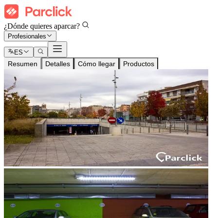
¿Dónde quieres aparcar?
Profesionales
ES
Resumen
Detalles
Cómo llegar
Productos