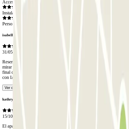
Acceso
Instalaciones
Personal
isabelle
31/05/2026
Reserva de dos semanas. Empleado desagradable que no quería
mirar mi confirmación de pago. Mi matrícula no fue reconocida. Al
final de mi estancia, otra de sus colegas me dejó salir.
- Traducido
con IA
Ver original
kathryn
15/10/2025
El aparcamiento fue fácil de encontrar... no muy concurrido y a unos