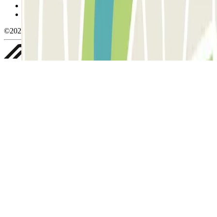
Política de privacidad
Whistleblowing
©2026 Parclick. All rights reserved