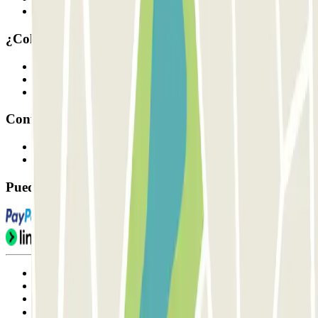
Nuestros parkings
¿Colaboramos?
Profesionales
Proveedor de parking
Afiliados
Contacto
Contáctanos
FAQ
Puedes utilizar estos métodos de pago:
Condiciones de uso y contratación
Condiciones de cancelación
Política de cookies
Gestionar cookies