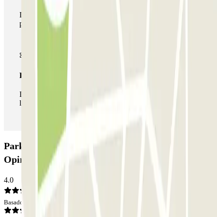
Durante tu estancia podrás hacer uso de toda la red de
parkings de este operador disponibles en Parclick.
Pase ilimitado
Durante tu estancia podrás entrar y salir del parking todas
las veces que quieras.
Parking Parc De Les Pruneres PARKIA:
Opiniones
4.0
Basado en 2 opiniones