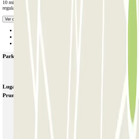
10 minutos a pie de la estación de tren de La Fost con trenes
regulares.. cada media hora a Barcelona.
- Traducido con IA
Ver original
Anterior
1
Siguiente
Parkings más valorados en Mollet del Vallés
Parc De Les Pruneres PARKIA
Lugares y eventos interesantes cerca de Parc De Les
Pruneres PARKIA
Parking Rock Fest Barcelona | Mejor Precio | Parclick
Reservas de parking en La Trinitat Nova
Parkings cerca de la sala Cinesa La Maquinista en Barcelona